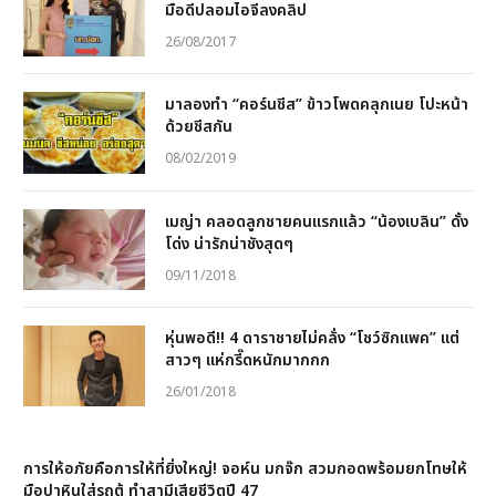
มือดีปลอมไอจีลงคลิป
26/08/2017
มาลองทำ “คอร์นชีส” ข้าวโพดคลุกเนย โปะหน้า
ด้วยชีสกัน
08/02/2019
เมญ่า คลอดลูกชายคนแรกแล้ว “น้องเบลิน” ดั้ง
โด่ง น่ารักน่าชังสุดๆ
09/11/2018
หุ่นพอดี!! 4 ดาราชายไม่คลั่ง “โชว์ซิกแพค” แต่
สาวๆ แห่กรี๊ดหนักมากกก
26/01/2018
การให้อภัยคือการให้ที่ยิ่งใหญ่! จอห์น มกจ๊ก สวมกอดพร้อมยกโทษให้
มือปาหินใส่รถตู้ ทำสามีเสียชีวิตปี 47