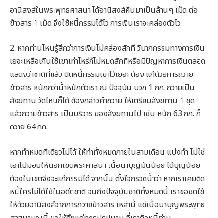
อานิสงส์ในพระพุทธศาสนา ได้อานิสงส์คืนมาเป็นล้านๆ เม็ด ต่อ
ข้าวสาร 1 เม็ด จึงใช้หนี้กรรมได้ไว การเงินเราจะคล่องตัวไว
2. หากท่านไหนรู้สึกว่าการเงินไม่คล่องสักที วิบากกรรมทางการเงิน
เยอะเหลือเกินใช้เขาเท่าไหร่ก็ไม่หมดสักทีหรือมีปัญหาการเงินตลอด
แสดงว่าชาติที่แล้ว ติดหนี้กรรมเขาไว้เยอะ ต้อง แก้ด้วยการถวาย
ข้าวสาร หนักกว่าน้ำหนักตัวเรา ณ ปัจจุบัน บวก 1 กก. ถวายเป็น
สังฆทาน วัดไหนก็ได้ ต้องกล่าวคำถวาย ให้เตรียมสังฆทาน 1 ชุด
แล้วถวายข้าวสาร เป็นบริวาร ของสังฆทานไป เช่น หนัก 63 กก. ก็
ถวาย 64 กก.
หากทำหมดทีเดียวไม่ได้ ให้ทำทั้งหมดภายในสามเดือน แบ่งทำ ไม่ใช่
เอาไปมอบให้นอกเขตพระศาสนา เนื้อนาบุญมันน้อย ได้บุญน้อย
ต้องในเขตจึงจะแก้กรรมได้ จากนั้น ตั้งใจกรวดน้ำว่า หากเราเคยติด
หนี้ใครไม่ได้ใช้ในอดีตชาติ จนถึงปัจจุบันชาติทั้งหมดนี้ เราขอชดใช้
ให้ด้วยอานิสงส์จากการถวายข้าวสาร เหล่านี้ แด่เนื้อนาบุญพระพุทธ
ศาสนาบุญนี้ ขอให้ถึงแก่ทุกรูปรูปนาม ที่เราติดหนี้ท่าน