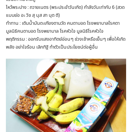
ไหว้พระปาง : ถวายเนตร (พระประจำวันเกิด) กำลังวันเท่ากับ 6 (สวด
แบบย่อ อะ วิช สุ นุส สา นุต ติ)
ทำทาน : เติมน้ำมันตะเกียงตามวัด คนตาบอด โรงพยาบาลโรคตา
มูลนิธิคนตาบอด โรงพยาบาล โรคหัวใจ มูลนิธิโรคหัวใจ
พฤติกรรม : ออกรับแสงอาทิตย์อ่อนๆ ช่วงเช้าหรือเย็นๆ เพื่อให้เกิด
พลัง อย่าใจร้อน เลิกทิฐิ ทำตัวเป็นประโยชน์ต่อผู้อื่น