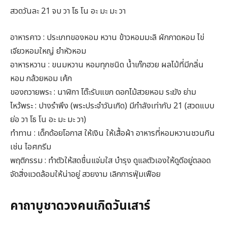
สวดวันละ 21 จบ วา โธ โน อะ มะ มะ วา
อาหารคาว : ประเภทของหอม หวาน ข้าวหอมมะลิ ผักกาดหอม ไข่
เจียวหอมใหญ่ ยำหัวหอม
อาหารหวาน : ขนมหวาน หอมทุกชนิด น้ำเก๊กฮวย ผลไม้ที่มีกลิ่น
หอม กล้วยหอม เค้ก
ของถวายพระ : นาฬิกา โต๊ะรับแขก ดอกไม้สวยหอม ระฆัง ย่าม
ไหว้พระ : ปางรำพึง (พระประจำวันเกิด) มีกำลังเท่ากับ 21 (สวดแบบ
ย่อ วา โธ โน อะ มะ มะ วา)
ทำทาน : เด็กด้อยโอกาส ให้เงิน ให้เสื้อผ้า อาหารที่หอมหวานชวนกิน
เช่น ไอศกรีม
พฤติกรรม : ทำตัวให้สดชื่นแจ่มใส บำรุง ดูแลตัวเองให้ดูดีอยู่ตลอด
จัดสิ่งแวดล้อมให้น่าอยู่ สวยงาม เลิกการฟุ่มเฟือย
คาถาบูชาดวงคนเกิดวันเสาร์