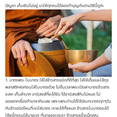
ปัญหา เก็บเงินไม่อยู่ มาให้ทุกคนได้ลองทำบุญกันตามวิธีนี้ดูค่ะ
1. บาตรพระ ในบาตร ให้ใส่ข้าวสารชนิดที่ดีที่สุด ใส่ให้เต็มและใช้ถุง
พลาสติกห่อก่อนใส่ในบาตรด้วย ไม่งั้นเวลาพระเปิดฝาบาตรข้าวสาร
จะหก เก็บลำบาก อานิสงส์ที่จะได้รับ ได้อานิสงส์กินไม่หมด ไม่
อดอยากเรื่องทำมาหากินเลย เพราะพระท่านได้ใช้บิณฑบาตรทุกๆวัน
กับข้าวชนิดไหนที่เขาใส่บาตร เราจะได้ทั้งหมด ข้าวสารในบาตรจะได้
ใช้หนี้กรรมให้นายเวร ที่เขาจองเวรเรา ข้าวสารหนึ่งเม็ดคูณ