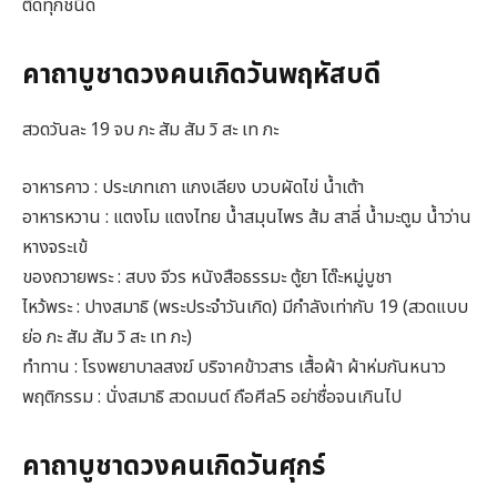
ติดทุกชนิด
คาถาบูชาดวงคนเกิดวันพฤหัสบดี
สวดวันละ 19 จบ ภะ สัม สัม วิ สะ เท ภะ
อาหารคาว : ประเภทเถา แกงเลียง บวบผัดไข่ น้ำเต้า
อาหารหวาน : แตงโม แตงไทย น้ำสมุนไพร ส้ม สาลี่ น้ำมะตูม น้ำว่าน
หางจระเข้
ของถวายพระ : สบง จีวร หนังสือธรรมะ ตู้ยา โต๊ะหมู่บูชา
ไหว้พระ : ปางสมาธิ (พระประจำวันเกิด) มีกำลังเท่ากับ 19 (สวดแบบ
ย่อ ภะ สัม สัม วิ สะ เท ภะ)
ทำทาน : โรงพยาบาลสงฆ์ บริจาคข้าวสาร เสื้อผ้า ผ้าห่มกันหนาว
พฤติกรรม : นั่งสมาธิ สวดมนต์ ถือศีล5 อย่าซื่อจนเกินไป
คาถาบูชาดวงคนเกิดวันศุกร์