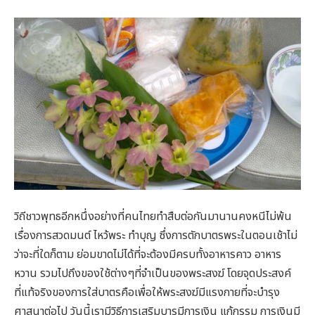
วิถีชาวพุทธอีกหนึ่งอย่างที่คนไทยทำสืบต่อกันมานานคงหนีไม่พ้น
เรื่องการสวดมนต์ ไหว้พระ ทำบุญ ซึ่งการตักบาตรพระในตอนเช้าไม่
ว่าจะที่ใดก็ตาม ย่อมขาดไม่ได้ที่จะต้องมีครบทั้งอาหารคาว อาหาร
หวาน รวมไปถึงของใช้ต่างๆที่จำเป็นของพระสงฆ์ โดยจุดประสงค์
ที่แท้จริงของการใส่บาตรคือเพื่อให้พระสงฆ์มีแรงกายที่จะบำรุง
ศาสนาต่อไป วันนี้เรามีวิธีการเสริมบารมีการเงิน แก้กรรม การเงินมี