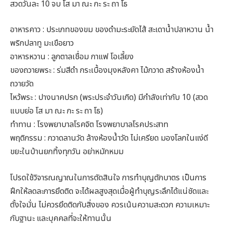
สวดวันละ 10 จบ โส มา ณะ กะ ระ ถา โธ
อาหารคาว : ประเภทของขม ของดำมะระยัดไส้ สะเดาน้ำปลาหวาน น้ำ
พริกปลาทู มะเขือยาว
อาหารหวาน : ลูกตาลเชื่อม กาแฟ โอเลี้ยง
ของถวายพระ : ร่มสีดำ กระเบื้องมุงหลังคา ไม้กวาด สร้างห้องน้ำ
ถวายวัด
ไหว้พระ : ปางนาคปรก (พระประจำวันเกิด) มีกำลังเท่ากับ 10 (สวด
แบบย่อ โส มา ณะ กะ ระ ถา โธ)
ทำทาน : โรงพยาบาลโรคจิต โรงพยาบาลโรคประสาท
พฤติกรรม : กวาดลานวัด ล้างห้องน้ำวัด ไม่เครียด มองโลกในแง่ดี
ขยะในบ้านยกทิ้งทุกวัน อย่าหมักหมม
โปรดใช้วิจารณญาณในการตัดสินใจ การทำบุญตักบาตร เป็นการ
ฝึกให้ลดละการยึดติด จะได้ผลสูงสุดเมื่อผู้ทำบุญระลึกได้แน่ชัดและ
ตั้งใจมั่น ไม่ควรยึดติดกับสิ่งของ ควรเน้นความสะดวก ความเหมาะ
กับฐานะ และบุคคลที่จะให้ทานนั้น