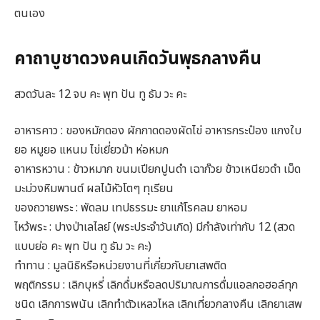
ตนเอง
คาถาบูชาดวงคนเกิดวันพุธกลางคืน
สวดวันละ 12 จบ คะ พุท ปัน ทู ธัม วะ คะ
อาหารคาว : ของหมักดอง ผักกาดดองผัดไข่ อาหารกระป๋อง แกงใบ
ยอ หมูยอ แหนม ไข่เยี่ยวม้า ห่อหมก
อาหารหวาน : ข้าวหมาก ขนมเปียกปูนดำ เฉาก๊วย ข้าวเหนียวดำ เม็ด
มะม่วงหิมพานต์ ผลไม้หัวโตๆ ทุเรียน
ของถวายพระ : พัดลม เทปธรรมะ ยาแก้โรคลม ยาหอม
ไหว้พระ : ปางป่าเลไลย์ (พระประจำวันเกิด) มีกำลังเท่ากับ 12 (สวด
แบบย่อ คะ พุท ปัน ทู ธัม วะ คะ)
ทำทาน : มูลนิธิหรือหน่วยงานที่เกี่ยวกับยาเสพติด
พฤติกรรม : เลิกบุหรี่ เลิกดื่มหรือลดปริมาณการดื่มแอลกอฮอล์ทุก
ชนิด เลิกการพนัน เลิกทำตัวเหลวไหล เลิกเที่ยวกลางคืน เลิกยาเสพ