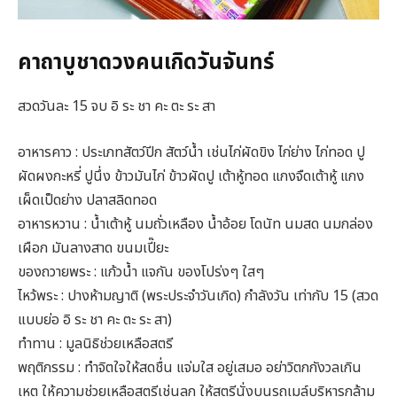
คาถาบูชาดวงคนเกิดวันจันทร์
สวดวันละ 15 จบ อิ ระ ชา คะ ตะ ระ สา
อาหารคาว : ประเภทสัตว์ปีก สัตว์น้ำ เช่นไก่ผัดขิง ไก่ย่าง ไก่ทอด ปู
ผัดผงกะหรี่ ปูนึ่ง ข้าวมันไก่ ข้าวผัดปู เต้าหู้ทอด แกงจืดเต้าหู้ แกง
เผ็ดเป็ดย่าง ปลาสลิดทอด
อาหารหวาน : น้ำเต้าหู้ นมถั่วเหลือง น้ำอ้อย โดนัท นมสด นมกล่อง
เผือก มันลางสาด ขนมเปี๊ยะ
ของถวายพระ : แก้วน้ำ แจกัน ของโปร่งๆ ใสๆ
ไหว้พระ : ปางห้ามญาติ (พระประจำวันเกิด) กำลังวัน เท่ากับ 15 (สวด
แบบย่อ อิ ระ ชา คะ ตะ ระ สา)
ทำทาน : มูลนิธิช่วยเหลือสตรี
พฤติกรรม : ทำจิตใจให้สดชื่น แจ่มใส อยู่เสมอ อย่าวิตกกังวลเกิน
เหตุ ให้ความช่วยเหลือสตรีเช่นลุก ให้สตรีนั่งบนรถเมล์บริหารกล้าม