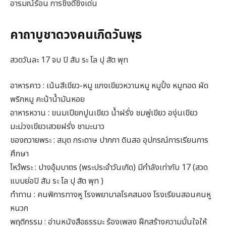
อารมณ์ร้อน การชิงดีชิงเด่น
คาถาบูชาดวงคนเกิดวันพุธ
สวดวันละ 17 จบ ปิ สัม ระ โล ปุ สัต พุท
อาหารคาว : เน้นสีเขียว-หมู แกงเขียวหวานหมู หมูปิ้ง หมูทอด ผัด
พริกหมู คะน้าน้ำมันหอย
อาหารหวาน : ขนมเปียกปูนเขียว น้ำฝรั่ง ชมพู่เขียว องุ่นเขียว
มะม่วงเขียวเสวยฝรั่ง ชามะนาว
ของถวายพระ : สมุด กระดาษ ปากกา ดินสอ อุปกรณ์การเรียนการ
ศึกษา
ไหว้พระ : ปางอุ้มบาตร (พระประจำวันเกิด) มีกำลังเท่ากับ 17 (สวด
แบบย่อปิ สัม ระ โล ปุ สัต พุท )
ทำทาน : คนพิการทางหู โรงพยาบาลโรคสมอง โรงเรียนสอนคนหู
หนวก
พฤติกรรม : อ่านหนังสือธรรมะ ร้องเพลง ฝึกสร้างความมั่นใจให้