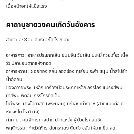
เนื้อหน้าอกให้แข็งแรง
คาถาบูชาดวงคนเกิดวันอังคาร
สวดวันละ 8 จบ ติ หัง จะโต โร ถิ นัง
อาหารคาว : อาหารประเภทเส้น ขนมจีน วุ้นเส้น บะหมี่ ก๋วยเตี๋ยว เนื้อ
วัว ปลาช่อนตากแห้งทอด
อาหารหวาน : ฝอยทอง สลิ่ม ลอดช่อง ทุเรียน ระกำ ขนุน น้ำสไปร์ท
น้ำอัดลม
ของถวายพระ : เหล็ก เครื่องมือประเภทเหล็ก กรรไกร แปรงสีฟัน
ยาสีฟัน พัดลม กรรไกรตัดเล็บ
ไหว้พระ : ปางไสยาสน์ (พระนอน) มีกำลังเท่ากับ 8 (สวดแบบย่อ ติ
หัง จะ โต โร ถิ นัง)
ทำทาน : คนพิการทางปาก ปากแหว่ง ผู้ป่วยโรคลมชัก
พฤติกรรม : ทำตัวให้กระฉับกระเฉง ตื่นตัว ขยันให้มากขึ้น ลด