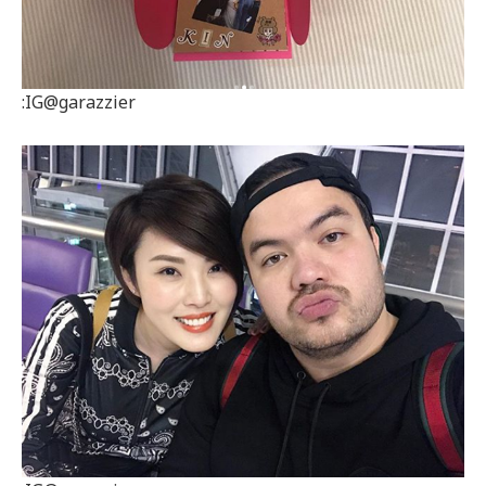
:IG@garazzier