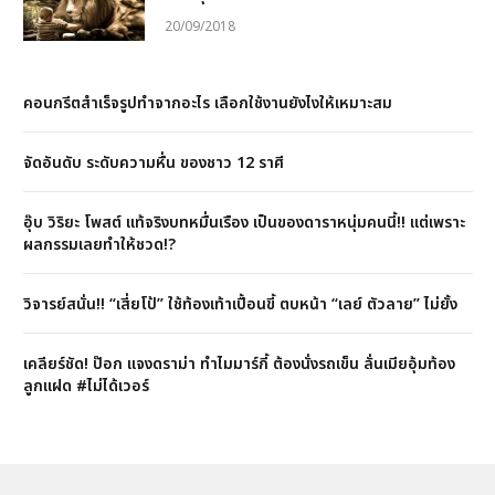
20/09/2018
คอนกรีตสำเร็จรูปทำจากอะไร เลือกใช้งานยังไงให้เหมาะสม
จัดอันดับ ระดับความหื่น ของชาว 12 ราศี
อุ๊บ วิริยะ โพสต์ แท้จริงบทหมื่นเรือง เป็นของดาราหนุ่มคนนี้!! แต่เพราะ
ผลกรรมเลยทำให้ชวด!?
วิจารย์สนั่น!! “เสี่ยโป้” ใช้ท้องเท้าเปื้อนขี้ ตบหน้า “เลย์ ตัวลาย” ไม่ยั้ง
เคลียร์ชัด! ป๊อก แจงดราม่า ทำไมมาร์กี้ ต้องนั่งรถเข็น ลั่นเมียอุ้มท้อง
ลูกแฝด #ไม่ได้เวอร์