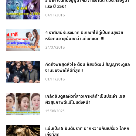
5 ราศี เงินทองอู้ฟู่มากมี การงานดี ดวงเศรษฐีมา
แรง ปี 2561
04/11/2018
4 ราศีเสน่ห์แรงมาก มีเกณฑ์ได้คู่เป็นคนสูงวัย
หรือคนอายุน้อยกว่าแต่แก่แดด !!!
24/07/2018
คิดถึงพ่อสุดหัวใจ ต๊อบ อัยยวัฒน์ สัญญาจะดูแล
งานของพ่อให้ดีที่สุด!!
01/11/2018
เคล็ดลับดูแลผิวที่สาวเกาหลีทำเป็นประจำ เผย
ผิวสุขภาพดีแม้ไม่แต่งหน้า
15/06/2025
แม่นเป๊ะ! 5 อันดับราศี ปากหวานก้นเปรี้ยว โกหก
เก่งที่สุด