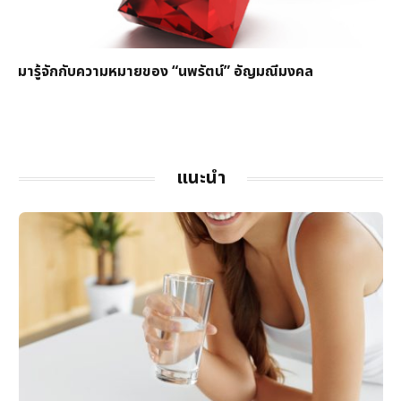
มารู้จักกับความหมายของ “นพรัตน์” อัญมณีมงคล
แนะนำ