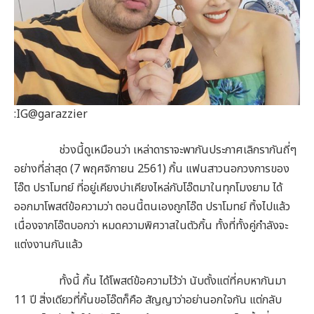
:IG@garazzier
ช่วงนี้ดูเหมือนว่า เหล่าดาราจะพากันประกาศเลิกรากันถี่ๆ
อย่างที่ล่าสุด (7 พฤศจิกายน 2561) กิ้น แฟนสาวนอกวงการของ
โอ๊ต ปราโมทย์ ที่อยู่เคียงบ่าเคียงไหล่กับโอ๊ตมาในทุกโมงยาม ได้
ออกมาโพสต์ข้อความว่า ตอนนี้ตนเองถูกโอ๊ต ปราโมทย์ ทิ้งไปแล้ว
เนื่องจากโอ๊ตบอกว่า หมดความพิศวาสในตัวกิ้น ทั้งที่ทั้งคู่กำลังจะ
แต่งงานกันแล้ว
ทั้งนี้ กิ้น ได้โพสต์ข้อความไว้ว่า นับตั้งแต่ที่คบหากันมา
11 ปี สิ่งเดียวที่กิ้นขอโอ๊ตก็คือ สัญญาว่าอย่านอกใจกัน แต่กลับ