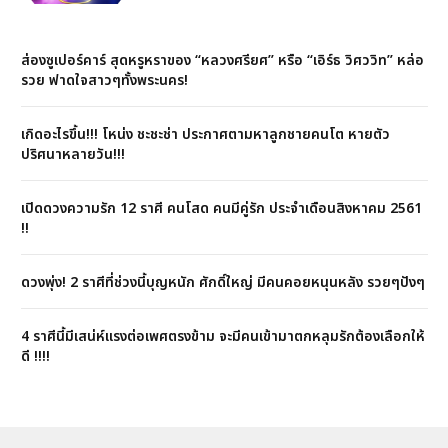
ส่องซูเปอร์คาร์ สุดหรูหราของ “หลวงศรียศ” หรือ “เอิร์ธ วิศววิท” หล่อ
รวย ฟาดใจสาวๆทั้งพระนคร!
เกิดอะไรขึ้น!!! โหน่ง ชะชะช่า ประกาศตามหาลูกชายคนโต หายตัว
ปริศนาหลายวัน!!!
เปิดดวงความรัก 12 ราศี คนโสด คนมีคู่รัก ประจำเดือนสิงหาคม 2561
!!
ดวงพุ่ง! 2 ราศีที่ช่วงนี้บุญหนัก ศักดิ์ใหญ่ มีคนคอยหนุนหลัง รวยๆปังๆ
4 ราศีนี้มีเสน่ห์แรงต่อเพศตรงข้าม จะมีคนเข้ามาตกหลุมรักต้องเลือกให้
ดี !!!!