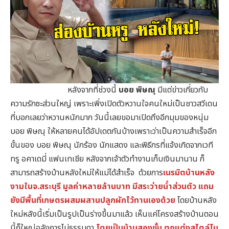
หลังจากที่ช่วงนี้
บอย พิษณุ
มีแต่ข่าวเกี่ยวกับ
ความรักซะส่วนใหญ่ เพราะเพิ่งเปิดตัวหวานใจคนใหม่เป็นชาวสวีเดน
ที่บอกเลยว่าหวานหนักมาก วันนี้เลยขอมาเปิดถึงอีกมุมของหนุ่ม
บอย พิษณุ ให้หลายคนได้อัปเดตกันบ้างเพราะว่าเป็นความสำเร็จอีก
ขั้นของ บอย พิษณุ นักร้อง นักแสดง และพิธีกรที่แจ้งเกิดจากเวที
ทรู อคาเดมี่ แฟนเทเชีย หลังจากเจ้าตัวทำงานเก็บเงินมานาน ก็
สามารถสร้างบ้านหลังใหม่ให้แม่ได้สำเร็จ ด้วยการ
เนรมิตบ้านหลัง
งามในจ.สระบุรี
มูลค่าหลายล้านบาท มีสระว่ายน้ำส่วนตัว แถม
ยังมีพื้นที่เกษตรผสมผสานปลูกผักไว้ทานเองด้วย
โดยบ้านหลัง
ใหม่หลังนี้เริ่มเป็นรูปเป็นร่างขึ้นมาแล้ว เห็นแค่โครงสร้างบ้านตอน
นี้ก็ใหญ่อลังการไม่ธรรมดา
โดยเป็นบ้านสองชั้น
ตกแต่งสไตล์โม