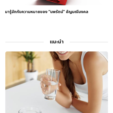
มารู้จักกับความหมายของ “นพรัตน์” อัญมณีมงคล
แนะนำ