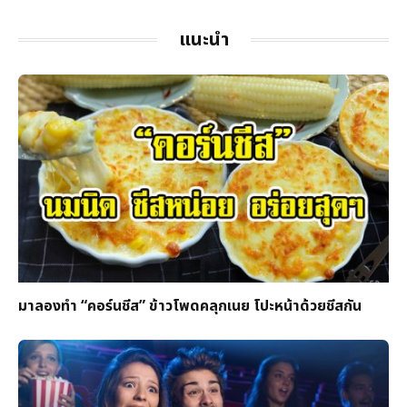
แนะนำ
มาลองทำ “คอร์นชีส” ข้าวโพดคลุกเนย โปะหน้าด้วยชีสกัน