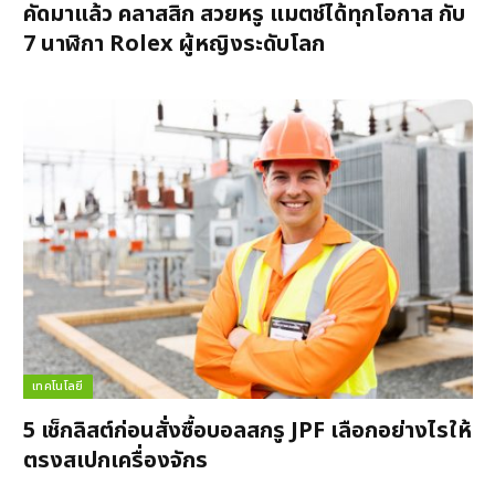
คัดมาแล้ว คลาสสิก สวยหรู แมตช์ได้ทุกโอกาส กับ
7 นาฬิกา Rolex ผู้หญิงระดับโลก
เทคโนโลยี
5 เช็กลิสต์ก่อนสั่งซื้อบอลสกรู JPF เลือกอย่างไรให้
ตรงสเปกเครื่องจักร