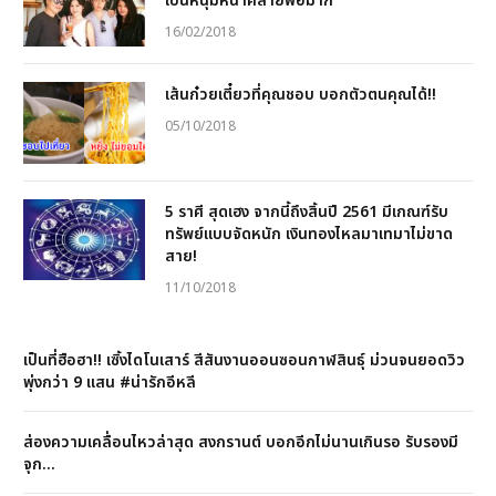
เป็นหนุ่มหน้าคล้ายพ่อมาก
16/02/2018
เส้นก๋วยเตี๋ยวที่คุณชอบ บอกตัวตนคุณได้!!
05/10/2018
5 ราศี สุดเฮง จากนี้ถึงสิ้นปี 2561 มีเกณฑ์รับ
ทรัพย์แบบจัดหนัก เงินทองไหลมาเทมาไม่ขาด
สาย!
11/10/2018
เป็นที่ฮือฮา!! เซิ้งไดโนเสาร์ สีสันงานออนซอนกาฬสินธุ์ ม่วนจนยอดวิว
พุ่งกว่า 9 แสน #น่ารักอีหลี
ส่องความเคลื่อนไหวล่าสุด สงกรานต์ บอกอีกไม่นานเกินรอ รับรองมี
จุก…