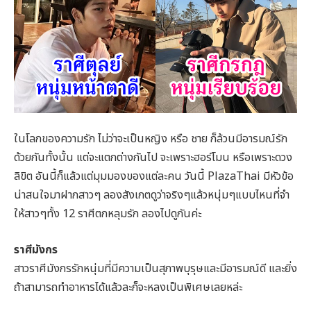
ในโลกของความรัก ไม่ว่าจะเป็นหญิง หรือ ชาย ก็ล้วนมีอารมณ์รัก
ด้วยกันทั้งนั้น แต่จะแตกต่างกันไป จะเพราะฮอร์โมน หรือเพราะดวง
ลิขิต อันนี้ก็แล้วแต่มุมมองของแต่ละคน วันนี้ PlazaThai มีหัวข้อ
น่าสนใจมาฝากสาวๆ ลองสังเกตดูว่าจริงๆแล้วหนุ่มๆแบบไหนที่จำ
ให้สาวๆทั้ง 12 ราศีตกหลุมรัก ลองไปดูกันค่ะ
ราศีมังกร
สาวราศีมังกรรักหนุ่มที่มีความเป็นสุภาพบุรุษและมีอารมณ์ดี และยิ่ง
ถ้าสามารถทำอาหารได้แล้วละก็จะหลงเป็นพิเศษเลยหล่ะ