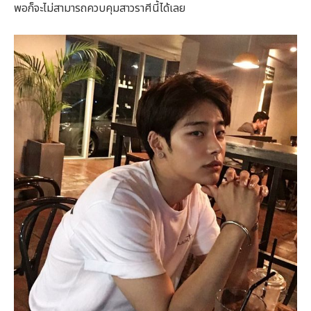
พอก็จะไม่สามารถควบคุมสาวราศีนี้ได้เลย