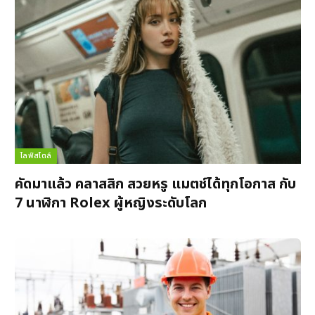
ไลฟ์สไตล์
คัดมาแล้ว คลาสสิก สวยหรู แมตช์ได้ทุกโอกาส กับ
7 นาฬิกา Rolex ผู้หญิงระดับโลก