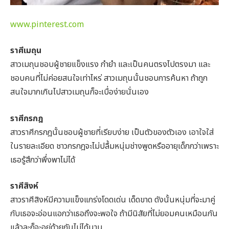
www.pinterest.com
ราศีเมถุน
สาวเมถุนชอบผู้ชายแข็งแรง กำยำ และเป็นคนตรงไปตรงมา และ
ชอบคนที่ไม่ค่อยสนใจเท่าไหร่ สาวเมถุนนั้นชอบการค้นหา ถ้าถูก
สนใจมากเกินไปสาวเมถุนก็จะเบื่อง่ายนั่นเอง
ราศีกรกฎ
สาวราศีกรกฎนั้นชอบผู้ชายที่เรียบง่าย เป็นตัวของตัวเอง เอาใจใส่
ในรายละเอียด ชาวกรกฎจะไม่ปลื้มหนุ่มช่างพูดหรืออายุเด็กกว่าเพราะ
เธอรู้สึกว่าพึ่งพาไม่ได้
ราศีสิงห์
สาวราศีสิงห์มีความแข็งแกร่งโดดเด่น เด็ดขาด ดังนั้นหนุ่มที่จะมาคู่
กับเธอจะอ่อนแอกว่าเธอถึงจะพอใจ ถ้ามีนิสัยที่ไม่ยอมคนเหมือนกัน
แล้วละก็จะอยู่ด้วยกันไม่ได้นาน