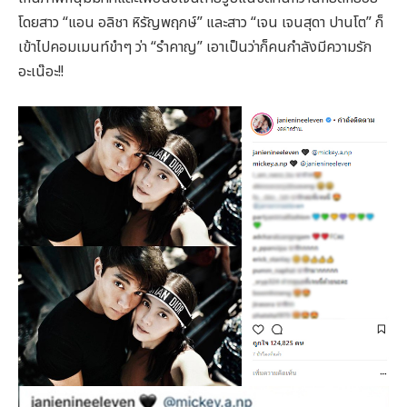
โดยสาว “แอน อลิชา หิรัญพฤกษ์” และสาว “เจน เจนสุดา ปานโต” ก็
เข้าไปคอมเมนท์ขำๆ ว่า “รำคาญ” เอาเป็นว่าก็คนกำลังมีความรัก
อะเน๊อะ!!