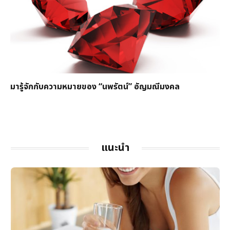
มารู้จักกับความหมายของ “นพรัตน์” อัญมณีมงคล
แนะนำ