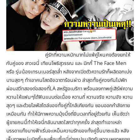
คู่รักที่หวานหนักมากไม่แพ้คู่ไหนคงต้องยกให้
กับคู่ของ สาวเจนี่ เทียนโพธิสุวรรณ และ มิกกี้ The Face Men
หรือ รุ่นน้องเทรนเนอร์สุดล่ำ หลังจากเปิดตัวความรักก็ผลิดอกเบ่ง
บานสุดๆ ทำเอาคนโสดอิจฉาตาร้อนผ่าว ล่าสุดทั้งคู่ควงกันไปพัก
ผ่อนสวีทสองต่อสองที่LA สหรัฐอเมริกา พร้อมลงภาพคู่เสิร์ฟความ
หวานให้แฟนๆได้ฟินแบบต่อเนื่อง หวานถี่ หวานจริง หวานจัง หวาน
สุดๆ และด้วยไลฟ์สไตล์ของทั้งคู่ที่ใกล้เคียงกัน ชอบออกกำลังกาย
เหมือนกัน ทำให้มีภาพความมุ้งมิ้งถี่ยิบเวลาที่อยู่ด้วยกัน เห็นชัดว่า
ผู้ชายคนนี้ทำให้เจนี่กลับมาสดใสกว่าทุกครั้ง ล่าสุดทำเอาเหล่า
บรรดาแก๊งนางฟ้าเริ่มจะเหม็นความรักของทั้งคู่ขึ้นมาซะแล้ว หลัง
เห็นภาพหนุ่มมิกกี้และเพื่อนซี้เจนี่ถ่ายรูปแนชิดกันหวานหยดหยอย