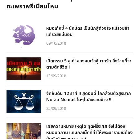
กะเพราพรีเมียมไหม
หมอเค้กชี้ 4 นักษัตร เป็นนักสู้ตัวจริง แม้รวยช้า
แต่รวยแน่นอน
09/10/2018
เปิดกรรม 5 ขุม!! ของคนเจ้าชู้มากรัก สิ่งร้ายที่จะ
ตามติดชีวิต!!
13/09/2018
จัดอันดับ 12 ราศี !! สุดอินดี้ โลกส่วนตัวสูงมาก
No สน No แคร์ ใดๆในสิ่งรอบข้าง !!!
25/09/2018
เผยความหมาย เหตุใด ทูตฝรั่งเศส จึงไม่ต้อง
หมอบคลาน แถมกลเม็ดที่ทำให้พระนารายณ์ต้อง
ก้มตัวรับพระราชสาสน์