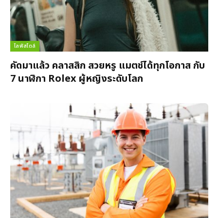
ไลฟ์สไตล์
คัดมาแล้ว คลาสสิก สวยหรู แมตช์ได้ทุกโอกาส กับ
7 นาฬิกา Rolex ผู้หญิงระดับโลก