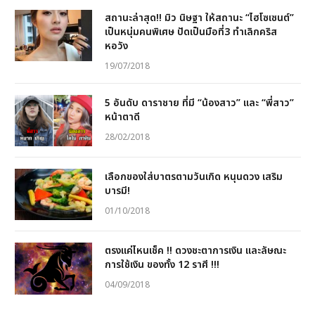
สถานะล่าสุด!! มิว นิษฐา ให้สถานะ “ไฮโซเซนต์”
เป็นหนุ่มคนพิเศษ ปัดเป็นมือที่3 ทำเลิกคริส
หอวัง
19/07/2018
5 อันดับ ดาราชาย ที่มี “น้องสาว” และ “พี่สาว”
หน้าตาดี
28/02/2018
เลือกของใส่บาตรตามวันเกิด หนุนดวง เสริม
บารมี!
01/10/2018
ตรงแค่ไหนเช็ค !! ดวงชะตาการเงิน และลัษณะ
การใช้เงิน ของทั้ง 12 ราศี !!!
04/09/2018