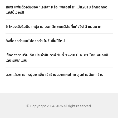
ส่อง! แฟนตัวจริงของ “เจนิส” หรือ “พลอยใส” เมีย2018 รักนอกจอ
แฮปปี้เวอร์!!
6 โหวงเฮ้งริมฝีปากผู้ชาย บอกลักษณะนิสัยที่แท้จริงได้ แม่นมาก!!
สิ่งที่ควรทำและไม่ควรทำ ในวันขึ้นปีใหม่
เช็กดวงตามวันเกิด ประจำสัปดาห์ วันที่ 12-18 มี.ค. 61 โดย หมอแอ้
เดอะเมจิกแมน
นวดแล้วตาย! หนุ่มขาเจ็บ เข้าร้านนวดแผนไทย สุดท้ายดับคาร้าน
© Copyright 2004-2026 All right reserved.