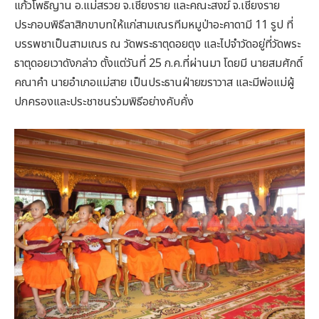
แก้วโพธิญาน อ.แม่สรวย จ.เชียงราย และคณะสงฆ์ จ.เชียงราย
ประกอบพิธีลาสิกขาบทให้แก่สามเณรทีมหมูป่าอะคาดามี 11 รูป ที่
บรรพชาเป็นสามเณร ณ วัดพระธาตุดอยตุง และไปจำวัดอยู่ที่วัดพระ
ธาตุดอยเวาดังกล่าว ตั้งแต่วันที่ 25 ก.ค.ที่ผ่านมา โดยมี นายสมศักดิ์
คณาคำ นายอำเภอแม่สาย เป็นประธานฝ่ายฆราวาส และมีพ่อแม่ผู้
ปกครองและประชาชนร่วมพิธีอย่างคับคั่ง