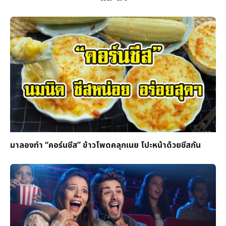
มาลองทำ “คอร์นชีส” ข้าวโพดคลุกเนย โปะหน้าด้วยชีสกัน