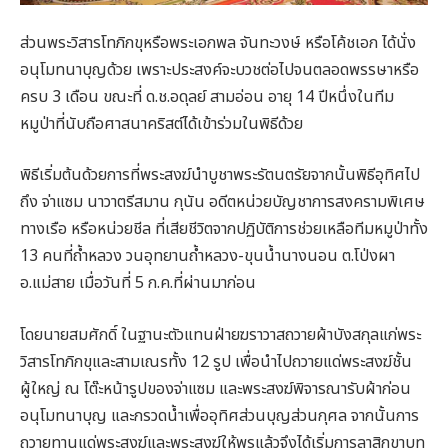
ส่วนพระวิสารโทภิกขุหรือพระเอกพล จันทะวงษ์ หรือโค้ชเอก ได้นั่ง
อนุโมทนาบุญด้วย เพราะประสงค์จะบวชต่อไปจนตลอดพรรษาหรือ
ครบ 3 เดือน ขณะที่ ด.ช.อดุลย์ สามอ่อน อายุ 14 ปีหนึ่งในทีม
หมูป่าที่นับถือศาสนาคริสต์ได้เข้าร่วมในพิธีด้วย
พิธีเริ่มต้นด้วยการที่พระสงฆ์นำบูชาพระรัตนตรัยจากนั้นพิธีอุทิศไป
ถึง จ่าแซม นาวาตรีสมาน กุนัน อดีตหน่วยบัญชาการสงครามพิเศษ
ทางเรือ หรือหน่วยชีล ที่เสียชีวิตจากปฏิบัติการช่วยเหลือทีมหมูป่าทั้ง
13 คนที่ถ้ำหลวง วนอุทยานถ้ำหลวง-ขุนน้ำนางนอน ต.โป่งผา
อ.แม่สาย เมื่อวันที่ 5 ก.ค.ที่ผ่านมาก่อน
โดยนายสมศักดิ์ ในฐานะตัวแทนฝ่ายฆราวาสถวายผ้าบังสกุลแก่พระ
วิสารโทภิกขุและสามเณรทั้ง 12 รูป เพื่อนำไปถวายแด่พระสงฆ์ชั้น
ผู้ใหญ่ ณ โต๊ะหน้ารูปของจ่าแซม และพระสงฆ์พิจารณารับผ้าก่อน
อนุโมทนาบุญ และกรวดน้ำเพื่ออุทิศส่วนบุญส่วนกุศล จากนั้นการ
ถวายทานแด่พระสงฆ์และพระสงฆ์ให้พรแล้วจึงได้เริ่มการลาสิกขาบท