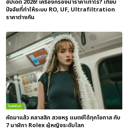
อัปเดต 2026! เครื่องกรองน้ำราคาเท่าไร? เทียบ
ปัจจัยที่ทำให้ระบบ RO, UF, Ultrafiltration
ราคาต่างกัน
ไลฟ์สไตล์
คัดมาแล้ว คลาสสิก สวยหรู แมตช์ได้ทุกโอกาส กับ
7 นาฬิกา Rolex ผู้หญิงระดับโลก