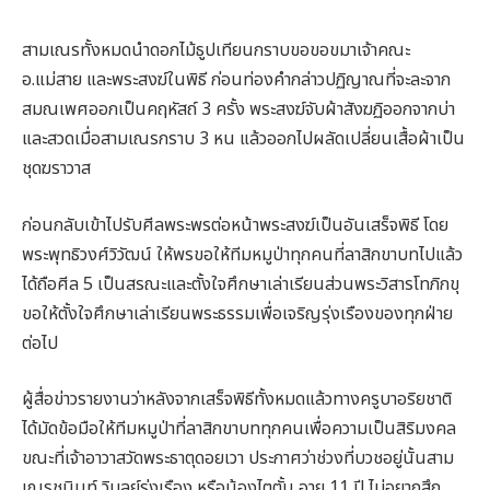
สามเณรทั้งหมดนำดอกไม้ธูปเทียนกราบขอขอขมาเจ้าคณะ
อ.แม่สาย และพระสงฆ์ในพิธี ก่อนท่องคำกล่าวปฏิญาณที่จะละจาก
สมณเพศออกเป็นคฤหัสถ์ 3 ครั้ง พระสงฆ์จับผ้าสังฆฏิออกจากบ่า
และสวดเมื่อสามเณรกราบ 3 หน แล้วออกไปผลัดเปลี่ยนเสื้อผ้าเป็น
ชุดฆราวาส
ก่อนกลับเข้าไปรับศีลพระพรต่อหน้าพระสงฆ์เป็นอันเสร็จพิธี โดย
พระพุทธิวงศ์วิวัฒน์ ให้พรขอให้ทีมหมูป่าทุกคนที่ลาสิกขาบทไปแล้ว
ได้ถือศีล 5 เป็นสรณะและตั้งใจศึกษาเล่าเรียนส่วนพระวิสารโทภิกขุ
ขอให้ตั้งใจศึกษาเล่าเรียนพระธรรมเพื่อเจริญรุ่งเรืองของทุกฝ่าย
ต่อไป
ผู้สื่อข่าวรายงานว่าหลังจากเสร็จพิธีทั้งหมดแล้วทางครูบาอริยชาติ
ได้มัดข้อมือให้ทีมหมูป่าที่ลาสิกขาบททุกคนเพื่อความเป็นสิริมงคล
ขณะที่เจ้าอาวาสวัดพระธาตุดอยเวา ประกาศว่าช่วงที่บวชอยู่นั้นสาม
เณรชนินท์ วิบูลย์รุ่งเรือง หรือน้องไตตั้น อายุ 11 ปี ไม่อยากสึก