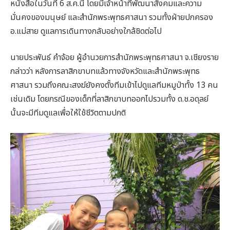
หนังสือในวันที่ 6 ส.ค.นี้ โดยมีเจ้าหน้าที่พัฒนาสังคมและความ
มั่นคงของมนุษย์ และสำนักพระพุทธศาสนา รวมทั้งฝ่ายปกครอง
อ.แม่สาย ดูแลการเดินทางกลับอย่างใกล้ชิดต่อไป
นายประพันธ์ คำจ้อย ผู้อำนวยการสำนักพระพุทธศาสนา จ.เชียงราย
กล่าวว่า หลังการลาสิกขาบทแล้วทางจังหวัดและสำนักพระพุทธ
ศาสนา รวมถึงคณะสงฆ์ยังคงตั้งทีมเข้าไปดูแลทีมหมูป่าทั้ง 13 คน
เช่นเดิม โดยกรณีของเด็กที่ลาสิกขาบทออกไปรวมทั้ง ด.ช.อดุลย์
นั้นจะมีทีมดูแลเพื่อให้ใช้ชีวิตตามปกติ