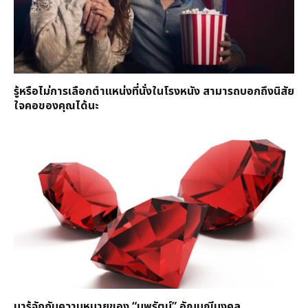
รู้หรือไม่การเลือกตำแหน่งที่นั่งในโรงหนัง สามารถบอกถึงนิสัย
ใจคอของคุณได้นะ
มารู้จักกับความหมายของ “นพรัตน์” อัญมณีมงคล