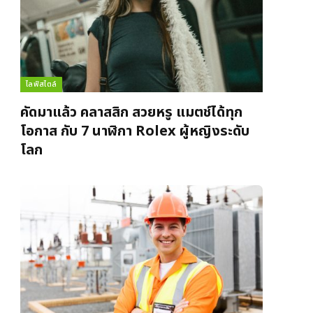
ไลฟ์สไตล์
คัดมาแล้ว คลาสสิก สวยหรู แมตช์ได้ทุก
โอกาส กับ 7 นาฬิกา Rolex ผู้หญิงระดับ
โลก