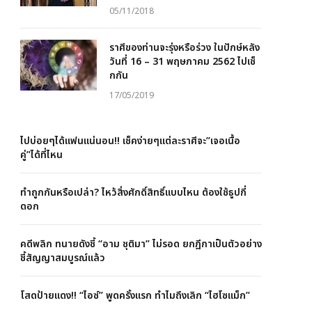
05/11/2018
ราศีของท่านจะรุ่งหรือร่วง ในปักษ์หลัง
วันที่ 16 – 31 พฤษภาคม 2562 ไปเช็
กกัน
17/05/2019
ไปบ่อยๆได้แฟนแน่นอน!! เช็คง่ายๆแต่ละราศีจะ”เจอเนื้อ
คู่”ได้ที่ไหน
ทำถูกกันหรือเปล่า? ไหว้สิ่งศักดิ์สิทธิ์แบบไหน ต้องใช้ธูปกี่
ดอก
คดีพลิก ทนายดังชี้ “อาม ชุติมา” ไม่รอด ยกฎีกาเป็นตัวอย่าง
ชี้สัญญาสมบูรณ์แล้ว
โสดป้ายแดง!! “ไอซ์” พูดครั้งแรก ทำไมถึงเลิก “ไฮโซแม็ก”