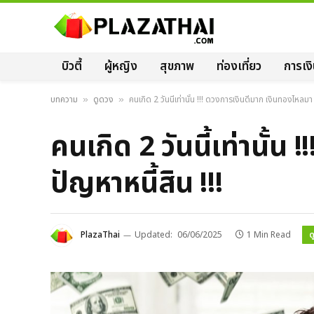
บิวตี้
ผู้หญิง
สุขภาพ
ท่องเที่ยว
การเง
บทความ
ดูดวง
คนเกิด 2 วันนี้เท่านั้น !!! ดวงการเงินดีมาก เงินทองไหลมา
»
»
คนเกิด 2 วันนี้เท่านั้
ปัญหาหนี้สิน !!!
ด
PlazaThai
Updated:
06/06/2025
1 Min Read