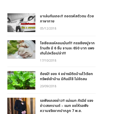
มาเล่นกันเถอะ!! ถอดรหัสตัวตน ด้วย
ภาษากาย
05/12/2018
โซเชียลแห่คอมเม้นท์!! กรรเชียงปูจาก
ร้านดัง มี 6 ชิ้น จานละ 650 บาท แพง
เกินไปหรือเปล่า!!!
17/10/2018
ต้องมี! ของ 4 อย่างมีติดบ้านไว้เรียก
ทรัพย์เข้าบ้าน มีกินมีใช้ ไม่ขัดสน
20/09/2018
รอฟังแถลงข่าว!! แม่แมท ภัรนีย์ แจง
ข่าวสงกรานต์ – แมท ขอให้รอฟัง
ความจริงจากปากลูก 7 พ.ย.