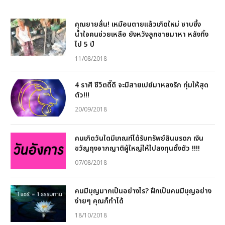
คุณยายลั่น! เหมือนตายแล้วเกิดใหม่ ซาบซึ้ง
น้ำใจคนช่วยเหลือ ยังหวังลูกชายมาหา หลังทิ้ง
ไป 5 ปี
11/08/2018
4 ราศี ชีวิตดี๊ดี จะมีสายเปย์มาหลงรัก ทุ่มให้สุด
ตัว!!!
20/09/2018
คนเกิดวันใดมีเกณฑ์ได้รับทรัพย์สินมรดก เงิน
ขวัญถุงจากญาติผู้ใหญ่ให้ไปลงทุนตั้งตัว !!!!
07/08/2018
คนมีบุญมากเป็นอย่างไร? ฝึกเป็นคนมีบุญอย่าง
ง่ายๆ คุณก็ทำได้
18/10/2018