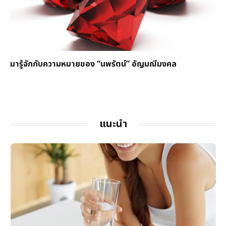
มารู้จักกับความหมายของ “นพรัตน์” อัญมณีมงคล
แนะนำ