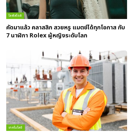
ไลฟ์สไตล์
คัดมาแล้ว คลาสสิก สวยหรู แมตช์ได้ทุกโอกาส กับ
7 นาฬิกา Rolex ผู้หญิงระดับโลก
เทคโนโลยี