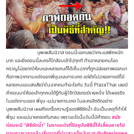
บุพเพสันนิวาส ตอนนี้บอกเลยว่ากระแสพีคหนัก
มาก และยิ่งตอนนี้ละครก็ใกล้จบเข้าไปทุกที ทำเอาหลายคนโอด
ครวญไม่อยากให้จบและหลายคนก็ได้เห็นฉากที่ถูกปล่อยภาพออกมา
คือภาพฉากงานแต่งของพี่ขุนและการะเกด แต่ยังไม่ฉายอกาแต่ก็มี
หลายคนแอบสงสัยว่าในฉากคนทำอะไรกัน วันนี้ PlazaThai เลยมี
คำตอบมาให้ออเจ้าทุกคนได้รู้กันผู้ใช้ทวิสเตอร์รายหนึ่ง ได้เผยจริง
ในแต่งงานของ พี่ขุน-แม่นายการะเกด ในละครฮิตติดอย่าง
บุพเพสันนิวาส เผยถึงเกร็ดความรู้ของพิธีซัดน้ำ อันเป็นเหตุที่ทำให้
พี่ขุน และแม่นายกอดกันกลม เพราะอะไรนั้นวันนี้มีคำตอบ
สมัย
ก่อนจะมี “พิธีซัดน้ำ” ในงานแต่งที่ปัจจุบันพิธีนี้ได้เลื่อนหายไป
ตามกาลเวลาแล้ว เริ่มจากที่บ่าวสาวนั่งเว้นระยะกันสักหน่อย
พอ