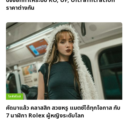
ปัจจัยที่ทำให้ระบบ RO, UF, Ultrafiltration
ราคาต่างกัน
ไลฟ์สไตล์
คัดมาแล้ว คลาสสิก สวยหรู แมตช์ได้ทุกโอกาส กับ
7 นาฬิกา Rolex ผู้หญิงระดับโลก