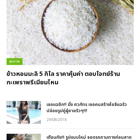
สุขภาพ
ข้าวหอมมะลิ 5 กิโล ราคาคุ้มค่า ตอบโจทย์ร้าน
กะเพราพรีเมียมไหม
เจอแฉอีก!! มิ้ง ศวภัทร เจอคนสร้างไอจีแฉรัว
ปล่อยรูปคู่ผู้ชายรัวๆ!!!
29/08/2018
เตือนภัย!! รูปแบบใหม่ จอดรถถามทางก่อนสาด