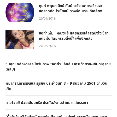
กุมภ์ พฤษภ สิงห์ กันย์ ระวังเพศตรงข้ามจะ
ขัดลาภตัดประโยชน์ ดวงอ่อนเร่งแก้เคล็ด!!
26/01/2018
ขอทำเพิ่ม!! หญิงแย้ ศัลยกรรมล่าสุดยังไงเข้าที่
แต่จะไปศัลยกรรมสิ่งนี้? เพิ่มอีกแล้ว!!
24/08/2018
ขนลุก! กล้องวงจรปิดจับภาพ “เงาดำ” ลึกลับ เกาะท้ายรถ-เดินทะลุรถ!!
(คลิป)
พยากรณ์การเงินและธุรกิจ ประจำวันที่ 3 – 9 ธันวาคม 2561 ตามวัน
เกิด
สาวโวย!! ป่วยเป็นมะเร็ง ประกันสังคมจ่ายยาแค่บรรเทา
“มื้อใดอ้ายสิฮักน้อง” ชาวเน็ตเตือนสติ ! หลังเห็นสาวกรีดแขนประชด