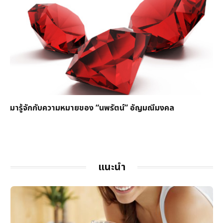
มารู้จักกับความหมายของ “นพรัตน์” อัญมณีมงคล
แนะนำ