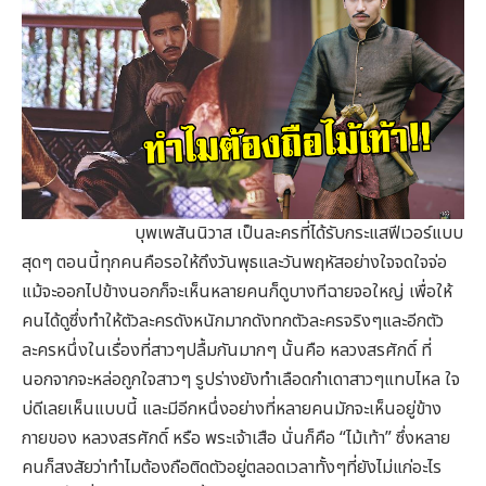
บุพเพสันนิวาส เป็นละครที่ได้รับกระแสฟีเวอร์แบบ
สุดๆ ตอนนี้ทุกคนคือรอให้ถึงวันพุธและวันพฤหัสอย่างใจจดใจจ่อ
แม้จะออกไปข้างนอกก็จะเห็นหลายคนก็ดูบางทีฉายจอใหญ่ เพื่อให้
คนได้ดูซึ่งทำให้ตัวละครดังหนักมากดังทกตัวละครจริงๆและอีกตัว
ละครหนึ่งในเรื่องที่สาวๆปลื้มกันมากๆ นั้นคือ หลวงสรศักดิ์ ที่
นอกจากจะหล่อถูกใจสาวๆ รูปร่างยังทำเลือดกำเดาสาวๆแทบไหล ใจ
บ่ดีเลยเห็นแบบนี้ และมีอีกหนึ่งอย่างที่หลายคนมักจะเห็นอยู่ข้าง
กายของ หลวงสรศักดิ์ หรือ พระเจ้าเสือ นั่นก็คือ “ไม้เท้า” ซึ่งหลาย
คนก็สงสัยว่าทำไมต้องถือติดตัวอยู่ตลอดเวลาทั้งๆที่ยังไม่แก่อะไร