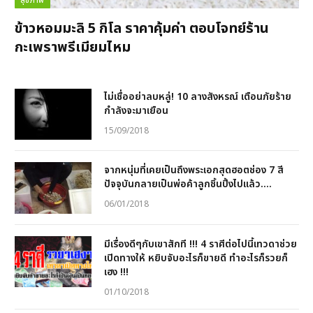
สุขภาพ
ข้าวหอมมะลิ 5 กิโล ราคาคุ้มค่า ตอบโจทย์ร้าน
กะเพราพรีเมียมไหม
ไม่เชื่ออย่าลบหลู่! 10 ลางสังหรณ์ เตือนภัยร้าย
กำลังจะมาเยือน
15/09/2018
จากหนุ่มที่เคยเป็นถึงพระเอกสุดฮอตช่อง 7 สี
ปัจจุบันกลายเป็นพ่อค้าลูกชิ้นปิ้งไปแล้ว….
06/01/2018
มีเรื่องดีๆกับเขาสักที !!! 4 ราศีต่อไปนี้เทวดาช่วย
เปิดทางให้ หยิบจับอะไรก็ขายดี ทำอะไรก็รวยก็
เฮง !!!
01/10/2018