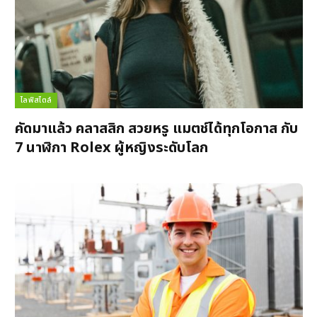
ไลฟ์สไตล์
คัดมาแล้ว คลาสสิก สวยหรู แมตช์ได้ทุกโอกาส กับ
7 นาฬิกา Rolex ผู้หญิงระดับโลก