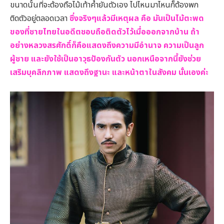
ขนาดนั้นที่จะต้องถือไม้เท้าค้ำยันตัวเอง ไปไหนมาไหนก็ต้องพก
ติดตัวอยู่ตลอดเวลา
ซึ่งจริงๆแล้วมีเหตุผล คือ มันเป็นไม้ตะพด
ของที่ชายไทยในอดีตชอบถือติดตัวไว้เมื่อออกจากบ้าน ถ้า
อย่างหลวงสรศักดิ์ก็คือแสดงถึงความมีอำนาจ ความเป็นลูก
ผู้ชาย และยังใช้เป็นอาวุธป้องกันตัว นอกเหนือจากนี้ยังช่วย
เสริมบุคลิกภาพ แสดงถึงฐานะ และหน้าตาในสังคม นั้นเองค่ะ