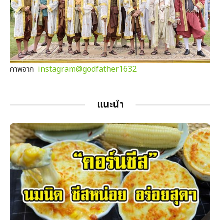
ภาพจาก
instagram@godfather1632
แนะนำ