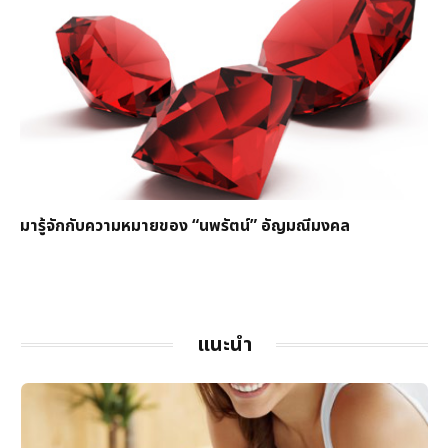
มารู้จักกับความหมายของ “นพรัตน์” อัญมณีมงคล
แนะนำ