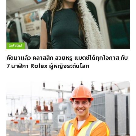
ไลฟ์สไตล์
คัดมาแล้ว คลาสสิก สวยหรู แมตช์ได้ทุกโอกาส กับ
7 นาฬิกา Rolex ผู้หญิงระดับโลก