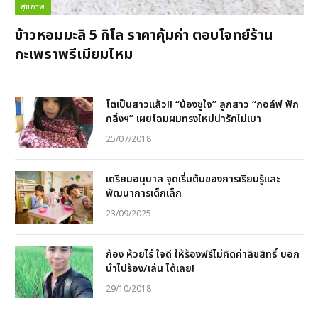
สุขภาพ
ข้าวหอมมะลิ 5 กิโล ราคาคุ้มค่า ตอบโจทย์ร้าน
กะเพราพรีเมียมไหม
โตเป็นสาวแล้ว!! “น้องชูใจ” ลูกสาว “กอล์ฟ ฟัก
กลิ้งฯ” เผยโฉมผมทรงใหม่น่ารักไม่เบา
25/07/2018
เตรียมอนุบาล จุดเริ่มต้นของการเรียนรู้และ
พัฒนาการเด็กเล็ก
23/09/2025
ก้อง ห้วยไร่ ใจดี ให้ร้องฟรีไม่คิดค่าลิขสิทธิ์ บอก
นำไปร้อง/เล่น ได้เลย!
29/10/2018