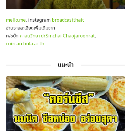
mello.me
, instagram
broadcastthait
อ่านรายละเอียดเพิ่มเติมจาก
เฟซบุ๊ก
ศาสนวิทยา dr.Sinchai Chaojaroenrat
,
cuir.car.chula.ac.th
แนะนำ