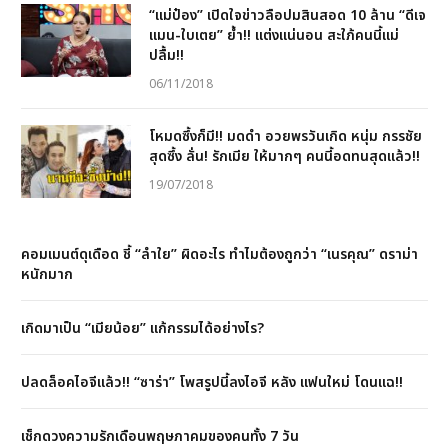
“แม่ป๋อง” เปิดใจข่าวลือปมสินสอด 10 ล้าน “ดีเจ
แมน-ใบเตย” ย้ำ!! แต่งแน่นอน สะใภ้คนนี้แม่
ปลื้ม!!
06/11/2018
โหมดซึ้งก็มี!! มดดำ อวยพรวันเกิด หนุ่ม กรรชัย
สุดซึ้ง ลั่น! รักเมีย ให้มากๆ คนนี้อดทนสุดแล้ว!!
19/07/2018
คอมเมนต์ดุเดือด ชี้ “ลำใย” ผิดอะไร ทำไมต้องถูกว่า “เนรคุณ” ดราม่า
หนักมาก
เกิดมาเป็น “เมียน้อย” แก้กรรมได้อย่างไร?
ปลดล็อคไอจีแล้ว!! “ซาร่า” โพสรูปนี้ลงไอจี หลัง แฟนใหม่ โดนแฉ!!
เช็กดวงความรักเดือนพฤษภาคมของคนทั้ง 7 วัน