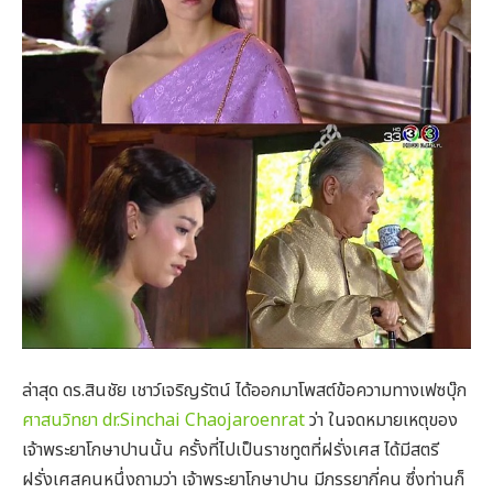
ล่าสุด ดร.สินชัย เชาว์เจริญรัตน์ ได้ออกมาโพสต์ข้อความทางเฟซบุ๊ก
ศาสนวิทยา dr.Sinchai Chaojaroenrat
ว่า ในจดหมายเหตุของ
เจ้าพระยาโกษาปานนั้น ครั้งที่ไปเป็นราชทูตที่ฝรั่งเศส ได้มีสตรี
ฝรั่งเศสคนหนึ่งถามว่า เจ้าพระยาโกษาปาน มีภรรยากี่คน ซึ่งท่านก็