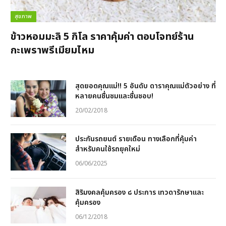
สุขภาพ
ข้าวหอมมะลิ 5 กิโล ราคาคุ้มค่า ตอบโจทย์ร้าน
กะเพราพรีเมียมไหม
สุดยอดคุณแม่!! 5 อันดับ ดาราคุณแม่ตัวอย่าง ที่
หลายคนชื่นชมและชื่นชอบ!
20/02/2018
ประกันรถยนต์ รายเดือน ทางเลือกที่คุ้มค่า
สำหรับคนใช้รถยุคใหม่
06/06/2025
สิริมงคลคุ้มครอง ๘ ประการ เทวดารักษาและ
คุ้มครอง
06/12/2018