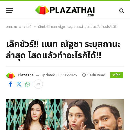
บทความ
วาไรตี้
เลิกชัวร์!! แนท ณัฐชา ระบุสถานะล่าสุด โสดแล้วทำอะไรก็ได้!!
»
»
เลิกชัวร์!! แนท ณัฐชา ระบุสถานะ
ล่าสุด โสดแล้วทำอะไรก็ได้!!
วาไรตี้
PlazaThai
Updated:
06/06/2025
1 Min Read