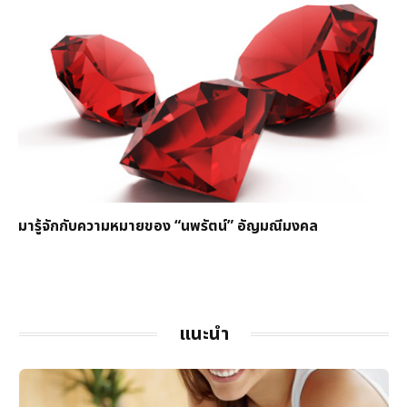
มารู้จักกับความหมายของ “นพรัตน์” อัญมณีมงคล
แนะนำ