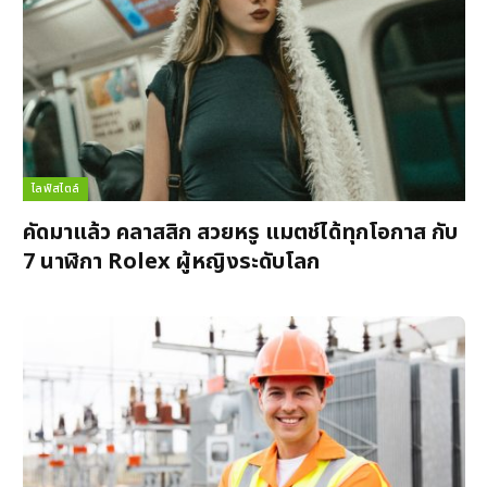
ไลฟ์สไตล์
คัดมาแล้ว คลาสสิก สวยหรู แมตช์ได้ทุกโอกาส กับ
7 นาฬิกา Rolex ผู้หญิงระดับโลก