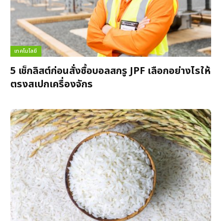
เทคโนโลยี
5 เช็กลิสต์ก่อนสั่งซื้อบอลสกรู JPF เลือกอย่างไรให้
ตรงสเปกเครื่องจักร