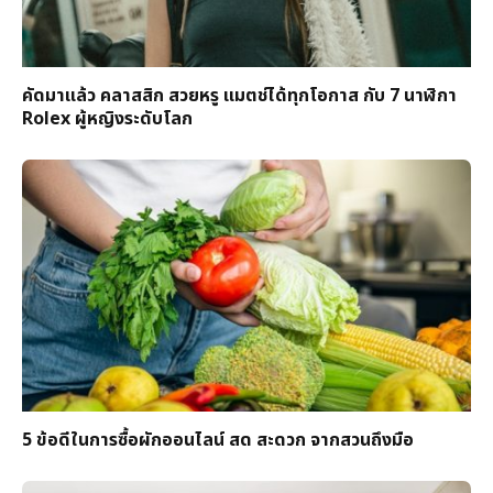
คัดมาแล้ว คลาสสิก สวยหรู แมตช์ได้ทุกโอกาส กับ 7 นาฬิกา
Rolex ผู้หญิงระดับโลก
5 ข้อดีในการซื้อผักออนไลน์ สด สะดวก จากสวนถึงมือ