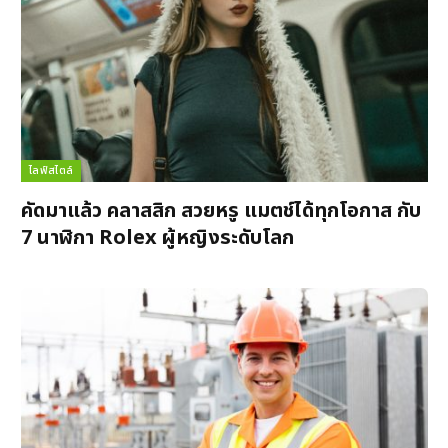
ไลฟ์สไตล์
คัดมาแล้ว คลาสสิก สวยหรู แมตช์ได้ทุกโอกาส กับ
7 นาฬิกา Rolex ผู้หญิงระดับโลก