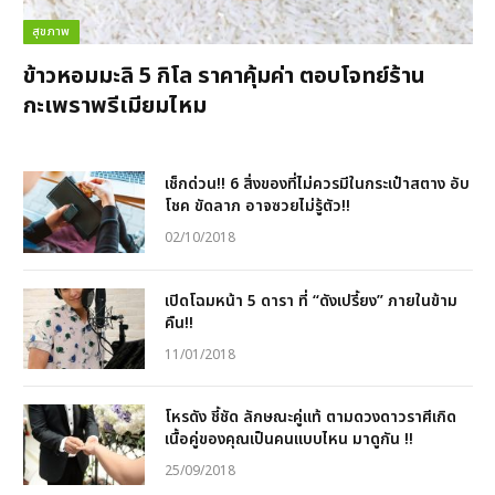
สุขภาพ
ข้าวหอมมะลิ 5 กิโล ราคาคุ้มค่า ตอบโจทย์ร้าน
กะเพราพรีเมียมไหม
เช็กด่วน!! 6 สิ่งของที่ไม่ควรมีในกระเป๋าสตาง อับ
โชค ขัดลาภ อาจซวยไม่รู้ตัว!!
02/10/2018
เปิดโฉมหน้า 5 ดารา ที่ “ดังเปรี้ยง” ภายในข้าม
คืน!!
11/01/2018
โหรดัง ชี้ชัด ลักษณะคู่แท้ ตามดวงดาวราศีเกิด
เนื้อคู่ของคุณเป็นคนแบบไหน มาดูกัน !!
25/09/2018