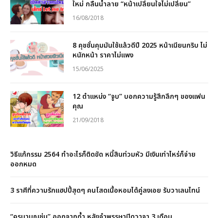
ใหม่ กลืนน้ำลาย “หน้าเปลี่ยนใจไม่เปลี่ยน”
16/08/2018
8 คุชชั่นคุมมันใช้แล้วดีปี 2025 หน้าเนียนกริบ ไม่
หนักหน้า ราคาไม่แพง
15/06/2025
12 ตำแหน่ง “จูบ” บอกความรู้สึกลึกๆ ของแฟน
คุณ
21/09/2018
วิธีแก้กรรม 2564 ทำอะไรก็ติดขัด หนี้สินท่วมหัว มีเงินเท่าไหร่ก็จ่าย
ออกหมด
3 ราศีที่ความรักแฮปปี้สุดๆ คนโสดเนื้อหอมได้คู่ลงเอย รับวาเลนไทน์
“ครูบาบุญชุ่ม” ออกจากถ้ำ หลังจำพรรษาปิดวาจา 3 เดือน