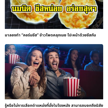
มาลองทำ “คอร์นชีส” ข้าวโพดคลุกเนย โปะหน้าด้วยชีสกัน
รู้หรือไม่การเลือกตำแหน่งที่นั่งในโรงหนัง สามารถบอกถึงนิสัย