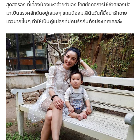
สุดสตรอง ที่เลี้ยงน้องมะลิด้วยตัวเอง โดยยึดคติการใช้ชีวิตของปอ
มาเป็นแรวผลักดันอยู่เสมอๆ แถมน้องมะลินับวันก็ยิ่งน่ารักฉาย
แววมากขึ้นๆ ทำให้เป็นคู่แม่ลูกที่มีคนรักกันทั้งประเทศเลยล่ะ