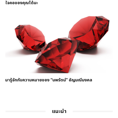
ใจคอของคุณได้นะ
มารู้จักกับความหมายของ “นพรัตน์” อัญมณีมงคล
แนะนำ