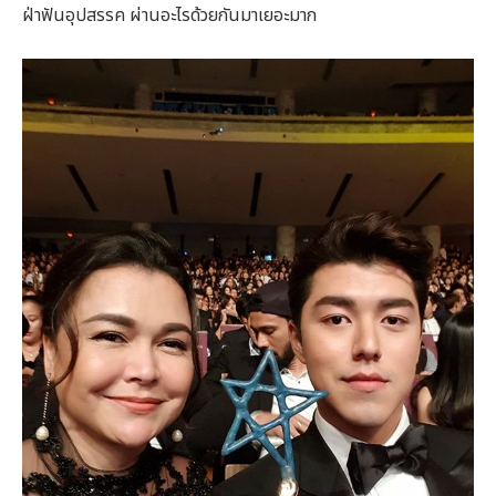
ฝ่าฟันอุปสรรค ผ่านอะไรด้วยกันมาเยอะมาก