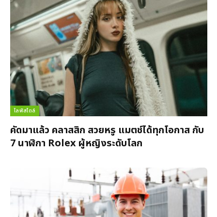
ไลฟ์สไตล์
คัดมาแล้ว คลาสสิก สวยหรู แมตช์ได้ทุกโอกาส กับ
7 นาฬิกา Rolex ผู้หญิงระดับโลก