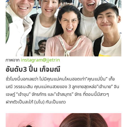
ภาพจาก
instagram@jjetrin
อันดับ3 ปิ่น เก็จมณี
ชั่วโมงนี้บอกเลยว่า ไม่มีคุณแม่คนไหนฮอตเท่า”คุณแม่ปิ่น” เก็จ
มณี วรรธนะสิน คุณแม่คนสวยของ 3 ลูกชายสุดหล่อ”เจ้านาย” จิน
เจษฎ์ “เจ้าขุน” จักรภัทร และ”เจ้าสมุทร” จักร ที่ตอนนี้มีสาวๆ
ฝากตัวเป็นสะใภ้ (มโน) กันเป็นแถว