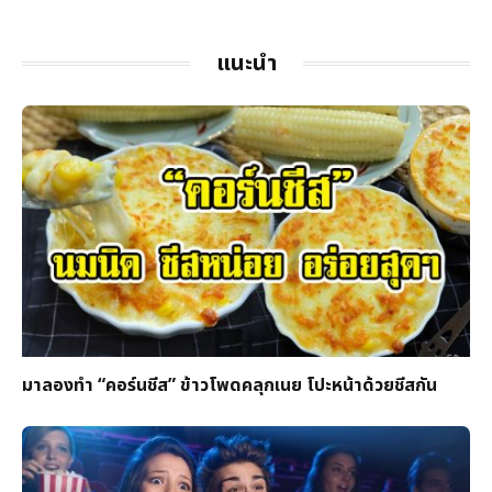
แนะนำ
มาลองทำ “คอร์นชีส” ข้าวโพดคลุกเนย โปะหน้าด้วยชีสกัน