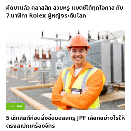
คัดมาแล้ว คลาสสิก สวยหรู แมตช์ได้ทุกโอกาส กับ
7 นาฬิกา Rolex ผู้หญิงระดับโลก
เทคโนโลยี
5 เช็กลิสต์ก่อนสั่งซื้อบอลสกรู JPF เลือกอย่างไรให้
ตรงสเปกเครื่องจักร