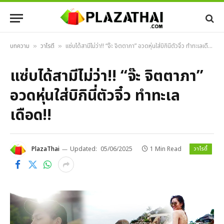
บทความ
วาไรตี้
แซ่บได้สามีไม่ว่า!! “จ๊ะ จิตตาภา” อวดหุ่นใส่บิกินี่ตัวจิ๋ว ทำทะเลเดือด!!
»
»
แซ่บได้สามีไม่ว่า!! “จ๊ะ จิตตาภา”
อวดหุ่นใส่บิกินี่ตัวจิ๋ว ทำทะเล
เดือด!!
วาไรตี้
PlazaThai
Updated:
05/06/2025
1 Min Read