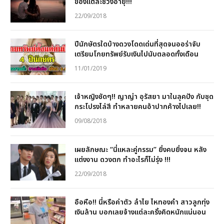
ของแต่ละช่วงอายุ!!!
22/09/2018
ปีนักษัตรใดบ้างดวงโดดเด่นที่สุดจนออร่าจับ
เตรียมโกยทรัพย์รับเงินไปนับตลอดทั้งเดือน
11/01/2019
เจ้าหญิงชัดๆ!! ญาญ่า อุรัสยา มาในลุคปัง กับชุด
กระโปรงไล่สี ทำหลายคนอ้าปากค้างไปเลย!!
09/08/2018
เผยลักษณะ “นี่แหละคู่กรรม” ยิ่งคบยิ่งจน หลัง
แต่งงาน ดวงตก ทำอะไรก็ไม่รุ่ง !!!
22/09/2018
อือหือ!! นี่หรือค่าตัว ลำไย ไหทองคำ สาวลูกทุ่ง
เงินล้าน บอกเลยจ้างแต่ละครั้งคิดหนักแน่นอน