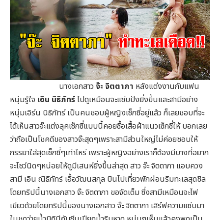
นางเอกสาว
จ๊ะ จิตตาภา
หลังแต่งงานกับแฟน
หนุ่มรู้ใจ
เอิน นิธิภัทร์
ไปดูเหมือนจะแซ่บปังยิ่งขึ้นและสามีอย่าง
หนุ่มเอิร์น นิธิภัทร์ เป็นคนชอบผู้หญิงเซ็กซี่อยู่แล้ว ก็เลยชอบที่จะ
ได้เห็นสาวจ๊ะแต่งลุคเซ็กซี่แบบนี้คอยซื้อเสื้อผ้าแนวเซ็กซี่ให้ บอกเลย
ว่าถือเป็นโชคดีของสาวจ๊ะสุดๆเพราะสามีส่วนใหญ่ไม่ค่อยชอบให้
ภรรยาใส่สุดเซ็กซี่ๆเท่าไหร่ เพราะผู้หญิงอย่างเราก็ต้องมีบางที่อยาก
จะโชว์นิดๆหน่อยให้ดูมีเสนห์ยิ่งขึ้นล่าสุด สาว จ๊ะ จิตตาภา แอบควง
สามี เอิน ณิธิภัทร์ เอื้อวัฒนสกุล บินไปเที่ยวพักผ่อนริมทะเลสุดชิล
โดยทริปนี้นางเอกสาว จ๊ะ จิตตาภา ขอจัดเต็ม ซึ่งสามีเหมือนจะไฟ
เขียวด้วยโดยทริปนี้ของนางเอกสาว จ๊ะ จิตตาภา เสิร์ฟความแซ่บมา
ในชุดว่ายน้ำบิกินีกับซีนเปียกน้ำริมหาด หนุ่มๆเห็นแล้วคงพูดเป็น