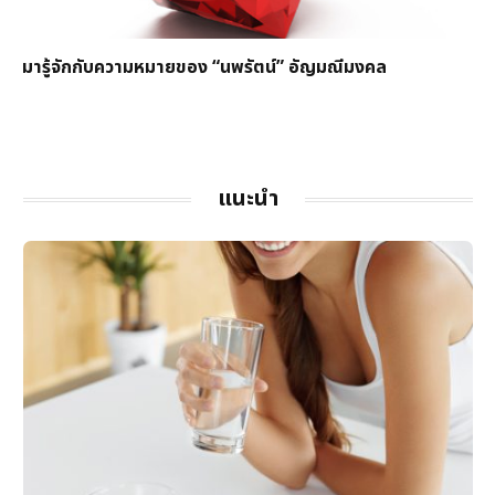
มารู้จักกับความหมายของ “นพรัตน์” อัญมณีมงคล
แนะนำ