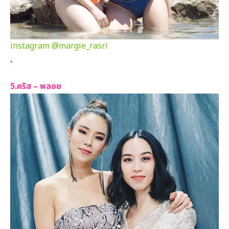
instagram @margie_rasri
.
5.คริส – พลอย