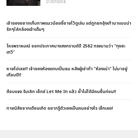
21/07/2018
เจ้าของอยากเก็บภาพแมวน้อยขี้อายไว้ดูเล่น แต่ถูกยกอุ้งเท้ามาแบบน่า
รักๆใส่กล้องเข้าเต็มๆ
โหรพราหมณ์ ออกประกาศนางสงกรานต์ปี 2562 ทรงนามว่า “ทุงสะ
เทวี”
หายไปเลย!! เจ้าของห้องแทบเป็นลม หลังผู้เช่าทำ “ห้องเน่า” ไม่มาอยู่
เกือบปี!!
ต๊อบแจง รับเลิก เอ็กซ์ Let Me In แล้ว ย้ำไม่ได้มีคนอื่นก่อน!!
ทายนิสัยจากเดือนเกิด อยากรู้ตัวเองเป็นคนอย่างไร เช็กเลย!