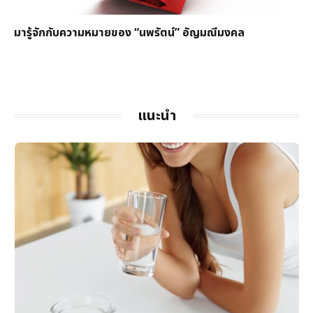
มารู้จักกับความหมายของ “นพรัตน์” อัญมณีมงคล
แนะนำ