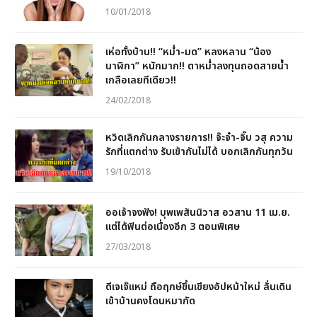
10/01/2018
เห่อทั้งบ้าน!! “หม่ำ-มด” หลงหลาน “น้อง
นาฬิกา” หนักมาก!! ตาหม่ำลงทุนถอดสายน้ำ
เกลือเลยทีเดียว!!
24/02/2018
หวิดเลิกกันกลางรายการ!! จ๊ะจ๋า-จิ๊บ วสุ ความ
รักที่แตกต่าง รับเข้ากันไม่ได้ บอกเลิกกันทุกวัน
19/10/2018
ออเจ้าจงฟัง! บุพเพสันนิวาส อวสาน 11 เม.ย.
แต่ได้ฟินต่อเนื่องอีก 3 ตอนพิเศษ
27/03/2018
ดีเจเจ๊แหม่ ถือฤกษ์ขึ้นเขียงอัปหน้าใหม่ ลั่นเดิน
เข้าบ้านคงโดนหมากัด