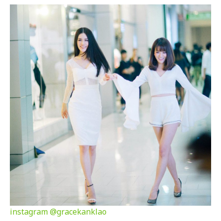
instagram
@gracekanklao