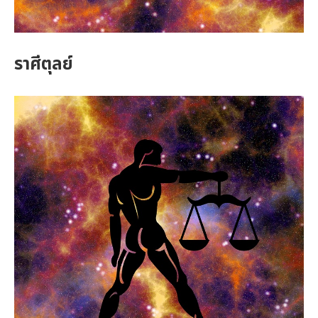
ราศีตุลย์