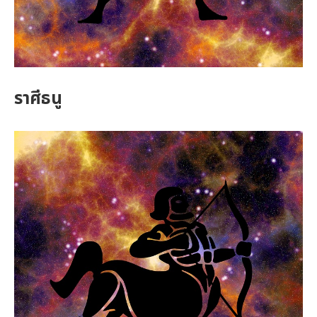
ราศีธนู