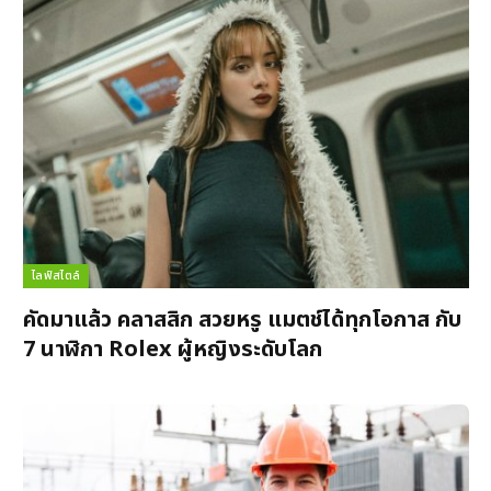
ไลฟ์สไตล์
คัดมาแล้ว คลาสสิก สวยหรู แมตช์ได้ทุกโอกาส กับ
7 นาฬิกา Rolex ผู้หญิงระดับโลก