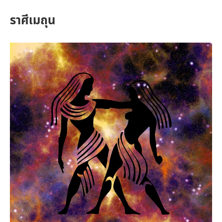
ราศีเมถุน