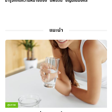
มารู้จักกับความหมายของ “นพรัตน์” อัญมณีมงคล
แนะนำ
สุขภาพ