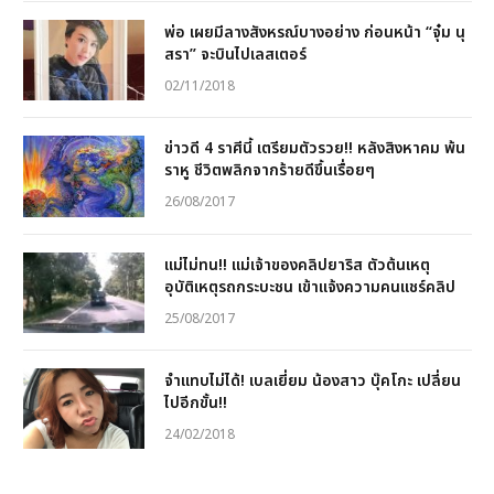
พ่อ เผยมีลางสังหรณ์บางอย่าง ก่อนหน้า “จุ๋ม นุ
สรา” จะบินไปเลสเตอร์
02/11/2018
ข่าวดี 4 ราศีนี้ เตรียมตัวรวย!! หลังสิงหาคม พ้น
ราหู ชีวิตพลิกจากร้ายดีขึ้นเรื่อยๆ
26/08/2017
แม่ไม่ทน!! แม่เจ้าของคลิปยาริส ตัวต้นเหตุ
อุบัติเหตุรถกระบะชน เข้าแจ้งความคนแชร์คลิป
25/08/2017
จำแทบไม่ได้! เบลเยี่ยม น้องสาว บุ๊คโกะ เปลี่ยน
ไปอีกขั้น!!
24/02/2018