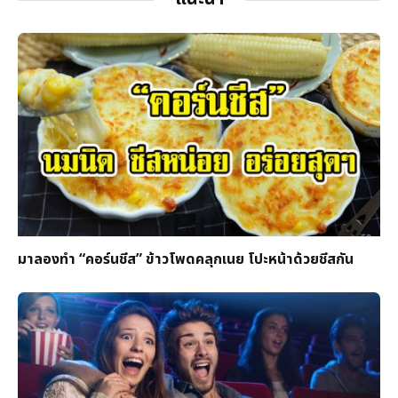
มาลองทำ “คอร์นชีส” ข้าวโพดคลุกเนย โปะหน้าด้วยชีสกัน