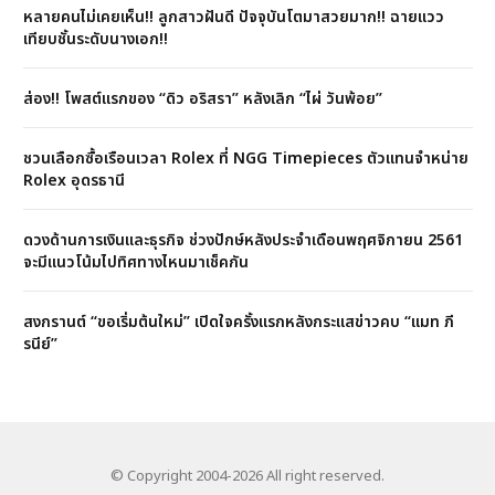
หลายคนไม่เคยเห็น!! ลูกสาวฝันดี ปัจจุบันโตมาสวยมาก!! ฉายแวว
เทียบชั้นระดับนางเอก!!
ส่อง!! โพสต์แรกของ “ดิว อริสรา” หลังเลิก “ไผ่ วันพ้อย”
ชวนเลือกซื้อเรือนเวลา Rolex ที่ NGG Timepieces ตัวแทนจำหน่าย
Rolex อุดรธานี
ดวงด้านการเงินและธุรกิจ ช่วงปักษ์หลังประจำเดือนพฤศจิกายน 2561
จะมีแนวโน้มไปทิศทางไหนมาเช็คกัน
สงกรานต์ “ขอเริ่มต้นใหม่” เปิดใจครั้งแรกหลังกระแสข่าวคบ “แมท ภี
รนีย์”
© Copyright 2004-2026 All right reserved.