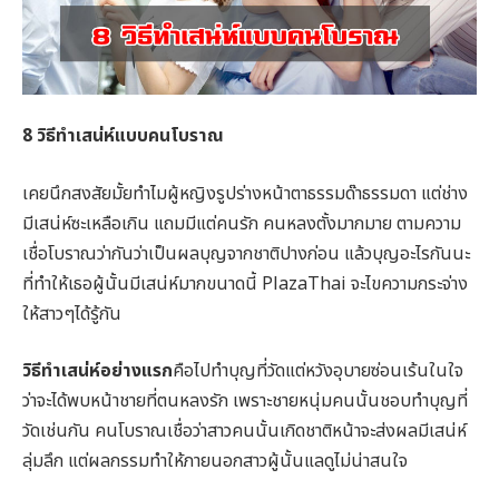
8 วิธีทำเสน่ห์แบบคนโบราณ
เคยนึกสงสัยมั้ยทำไมผู้หญิงรูปร่างหน้าตาธรรมด๊าธรรมดา แต่ช่าง
มีเสน่ห์ซะเหลือเกิน แถมมีแต่คนรัก คนหลงตั้งมากมาย ตามความ
เชื่อโบราณว่ากันว่าเป็นผลบุญจากชาติปางก่อน แล้วบุญอะไรกันนะ
ที่ทำให้เธอผู้นั้นมีเสน่ห์มากขนาดนี้ PlazaThai จะไขความกระจ่าง
ให้สาวๆได้รู้กัน
วิธีทำเสน่ห์อย่างแรก
คือไปทำบุญที่วัดแต่หวังอุบายซ่อนเร้นในใจ
ว่าจะได้พบหน้าชายที่ตนหลงรัก เพราะชายหนุ่มคนนั้นชอบทำบุญที่
วัดเช่นกัน คนโบราณเชื่อว่าสาวคนนั้นเกิดชาติหน้าจะส่งผลมีเสน่ห์
ลุ่มลึก แต่ผลกรรมทำให้ภายนอกสาวผู้นั้นแลดูไม่น่าสนใจ