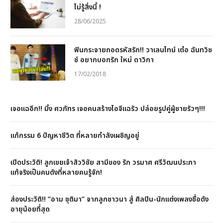
ไม่รู้สิ่งนี้ !
28/06/2025
ฟินกระจายถอดรหัสรัก!! วาเลนไทน์ เต๋อ ฉันทวิช
ช์ อยากบอกรัก ใหม่ ดาวิกา
17/02/2018
เจอแฉอีก!! มิ้ง ศวภัทร เจอคนสร้างไอจีแฉรัว ปล่อยรูปคู่ผู้ชายรัวๆ!!!
แก้กรรม 6 ปัญหาชีวิต ที่หลายกำลังเผชิญอยู่
เปิดประวัติ! ลูกเขยเจ้าสัววิชัย สามีของ รัก วรมาศ ศรีวัฒนประภา
แท้จริงเป็นคนดังที่หลายคนรู้จัก!
ส่องประวัติ!! “อาม ชุติมา” จากลูกชาวนา สู่ ศิลปิน-นักแต่งเพลงชื่อดัง
อายุน้อยที่สุด