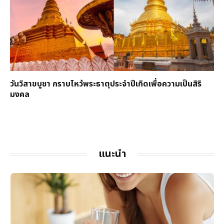
วันวิสาขบูชา กราบไหว้พระธาตุประจำปีเกิดเพื่อความเป็นสิริ
มงคล
แนะนำ