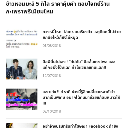
ข้าวหอมมะลิ 5 กิโล ราคาคุ้มค่า ตอบโจทย์ร้าน
กะเพราพรีเมียมไหม
ทวงหนี้โหด! ไล่เตะ-ตบเรียงตัว เหตุติดหนี้ไม่จ่าย
ยกมือไหว้ก็ยังไม่หยุด
01/08/2018
มือพี่ลั่นไปเอง!! “กัปตัน” มือลั่นแรงโพส แฮช
แท็ก#มิ้งโป๊ะแตก ทำโซเชียลแทบแตก!!
12/07/2018
เหงาเก่ง !! 4 ราศี ช่วงนี้รู้สึกเปลี่ยวเหงาหัวใจ
มากเป็นพิเศษ อยากได้คนมาช่วยแก้ลมหนาวให้
!!!
02/10/2018
อย่าจ้างบริษัทรับทำโฆษณา Facebook ถ้ายัง