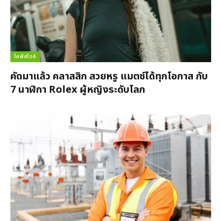
ไลฟ์สไตล์
คัดมาแล้ว คลาสสิก สวยหรู แมตช์ได้ทุกโอกาส กับ
7 นาฬิกา Rolex ผู้หญิงระดับโลก