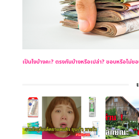
เป็นไงบ้างคะ? ตรงกันบ้างหรือเปล่า? ชอบหรือไม่ช