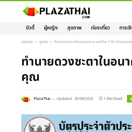
บิวตี้
ผู้หญิง
สุขภาพ
ท่องเที่ยว
การเง
บทความ
ดูดวง
ทำนายดวงชะตาในอนาคตจาก เลขท้าย 3 ตัว บัตรประช
»
»
ทำนายดวงชะตาในอนาค
คุณ
ด
PlazaThai
Updated:
05/06/2025
1 Min Read