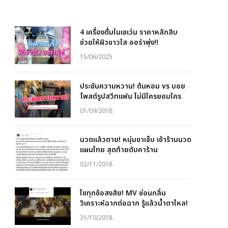
4 เครื่องดื่มในเซเว่น ราคาหลักสิบ
ช่วยให้ผิวขาวใส ออร่าพุ่ง!!
15/06/2025
ประชันความหวาน! ต้นหอม vs บอย
โพสต์รูปสวีทแฟน ไม่มีใครยอมใคร
01/09/2018
นวดแล้วตาย! หนุ่มขาเจ็บ เข้าร้านนวด
แผนไทย สุดท้ายดับคาร้าน
02/11/2018
ไขทุกข้อสงสัย! MV ซ่อนกลิ่น
วิเคราะห์ฉากต่อฉาก รู้แล้วน้ำตาไหล!
31/10/2018