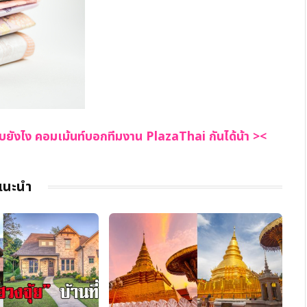
อบยังไง คอมเม้นท์บอกทีมงาน PlazaThai กันได้น้า ><
แนะนำ