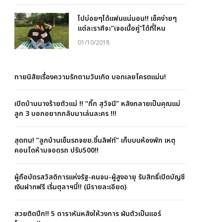
ไปบ่อยๆได้แฟนแน่นอน!! เช็คง่ายๆ
แต่ละราศีจะ”เจอเนื้อคู่”ได้ที่ไหน
01/10/2018
ทายนิสัยเรื่องความรักตามวันเกิด บอกเลยโครตแม่น!
เปิดบ้านนางร้ายตัวแม่ !! “กิ๊ก สุวัจนี” หลังกลายเป็นคุณแม่
ลูก 3 บอกอยากกลับมาเล่นละคร !!!
สุดทน! “ลูกบ้านเข็นรถจยย.ขึ้นลิฟท์” เก็บบนห้องพัก เหตุ
คอนโดห้ามจอดรถ ปรับ500!!
ผู้ถือบัตรสวัสดิการแห่งรัฐ-คนจน-ผู้สูงอายุ รับสิทธิ์เปิดบัญชี
เงินฝากฟรี เริ่มตุลาฯนี้!! (มีรายละเอียด)
สวยติดปีก!! 5 ดาราหันหลังให้วงการ ผันตัวเป็นแอร์