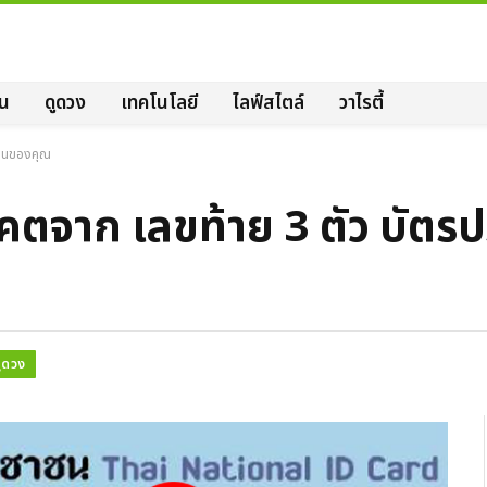
ิน
ดูดวง
เทคโนโลยี
ไลฟ์สไตล์
วาไรตี้
าชนของคุณ
ตจาก เลขท้าย 3 ตัว บัตร
ูดวง