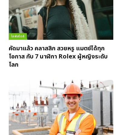
ไลฟ์สไตล์
คัดมาแล้ว คลาสสิก สวยหรู แมตช์ได้ทุก
โอกาส กับ 7 นาฬิกา Rolex ผู้หญิงระดับ
โลก