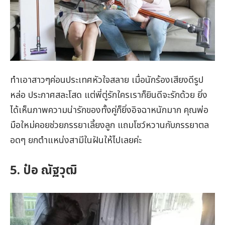
ทำเอาสาวๆค่อนประเทศหัวใจสลาย เมื่อนักร้องเสียงดีรูป
หล่อ ประกาศสละโสด แต่พี่ตู่รักใครเราก็ยินดีจะรักด้วย ยิ่ง
ได้เห็นภาพความน่ารักของทั้งคู่ก็ยิ่งอิจฉาหนักมาก คุณพ่อ
มือใหม่คอยช่วยภรรยาเลี้ยงลูก แถมโชว์หวานกับภรรยาตล
อดๆ ยกตำแหน่งสามีในฝันให้ไปเลยค่ะ
5. ป๋อ ณัฐวุฒิ