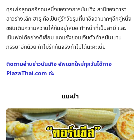
คุณพ่อลูกดกอีกคนหนึ่งของวงการบันเทิง สามีของดารา
สาวร่างเล็ก ฮารุ ถือเป็นคู่รักวัยรุ่นที่น่าอิจฉามากๆอีกคู่หนึ่ง
ขยันเติมความหวานให้กันอยู่เสมอ ทำหน้าที่เป็นสามี และ
เป็นพ่อได้อย่างดีเยี่ยม แถมยังยอมเจ็บตัวทำหมันแทน
ภรรยาอีกด้วย ถ้าไม่รักกันจริงทำไม่ได้นะคะเนี่ย
ติดตามอ่านข่าวบันเทิง อัพเดทใหม่ทุกวันได้ทาง
PlazaThai.com ค่ะ
แนะนำ