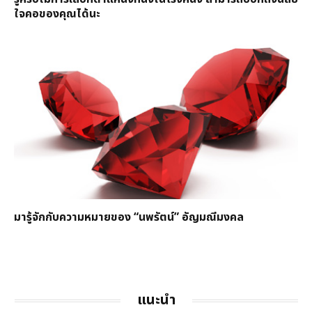
ใจคอของคุณได้นะ
มารู้จักกับความหมายของ “นพรัตน์” อัญมณีมงคล
แนะนำ