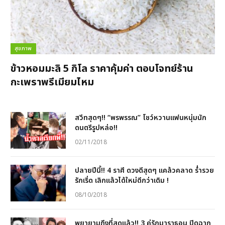
สุขภาพ
ข้าวหอมมะลิ 5 กิโล ราคาคุ้มค่า ตอบโจทย์ร้าน
กะเพราพรีเมียมไหม
สวีทสุดๆ!! “พรพรรณ” โชว์หวานแฟนหนุ่มนัก
ดนตรีรูปหล่อ!!
02/11/2018
ปลายปีนี้!! 4 ราศี ดวงดีสุดๆ แคล้วคลาด ร่ำรวย
รักเริ่ด เลิกแล้วได้ใหม่ดีกว่าเดิม !
08/10/2018
พยายามถึงที่สุดแล้ว!! 3 คู่รักมาราธอน ปิดฉาก