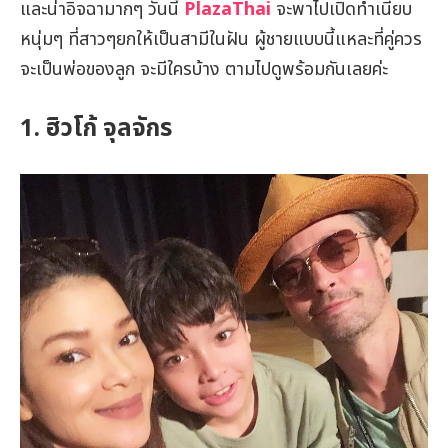
และน่าอิจฉามากๆ วันนี้
PlazaThai
จะพาไปเปิดทำเนียบ
หนุ่มๆ ที่สาวๆยกให้เป็นสามีในฝัน ผู้ชายแบบนี้แหละที่คู่ควร
จะเป็นพ่อของลูก จะมีใครบ้าง ตามไปดูพร้อมกันเลยค่ะ
1. ฮิวโก้ จุลจักร