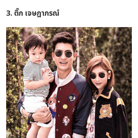
3. ติ๊ก เจษฎาภรณ์