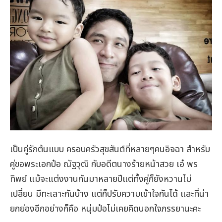
เป็นคู่รักต้นแบบ ครอบครัวสุขสันต์ที่หลายๆคนอิจฉา สำหรับ
คู่ขอพระเอกป๋อ ณัฐวุฒิ กับอดีตนางร้ายหน้าสวย เอ๋ พร
ทิพย์ แม้จะแต่งงานกันมาหลายปีแต่ทั้งคู่ก็ยังหวานไม่
เปลี่ยน มีทะเลาะกันบ้าง แต่ก็ปรับความเข้าใจกันได้ และที่น่า
ยกย่องอีกอย่างก็คือ หนุ่มป๋อไม่เคยคิดนอกใจภรรยานะคะ