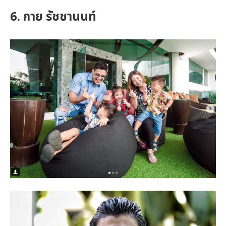
6. กาย รัชชานนท์