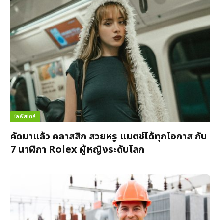
ไลฟ์สไตล์
คัดมาแล้ว คลาสสิก สวยหรู แมตช์ได้ทุกโอกาส กับ
7 นาฬิกา Rolex ผู้หญิงระดับโลก