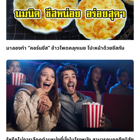
มาลองทำ “คอร์นชีส” ข้าวโพดคลุกเนย โปะหน้าด้วยชีสกัน
รู้หรือไม่การเลือกตำแหน่งที่นั่งในโรงหนัง สามารถบอกถึงนิสัย