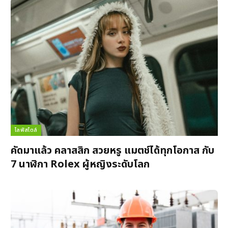
ไลฟ์สไตล์
คัดมาแล้ว คลาสสิก สวยหรู แมตช์ได้ทุกโอกาส กับ
7 นาฬิกา Rolex ผู้หญิงระดับโลก