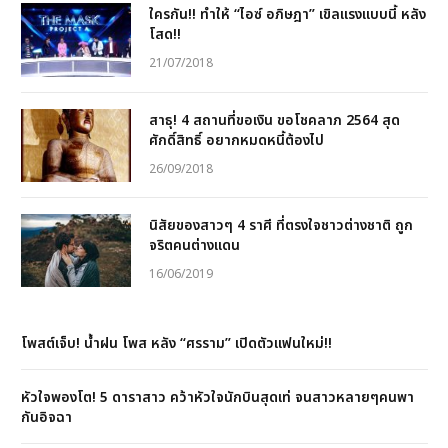
ใครกัน!! ทำให้ “ไอซ์ อภิษฎา” เขิลแรงแบบนี้ หลัง
โสด!!
21/07/2018
สาธุ! 4 สถานที่ขอเงิน ขอโชคลาภ 2564 สุด
ศักดิ์สิทธิ์ อยากหมดหนี้ต้องไป
26/09/2018
นิสัยของสาวๆ 4 ราศี ที่ตรงใจชาวต่างชาติ ถูก
จริตคนต่างแดน
16/06/2019
โพสต์เจ็บ! น้ำฝน โพส หลัง “ศรราม” เปิดตัวแฟนใหม่!!
หัวใจพองโต! 5 ดาราสาว คว้าหัวใจนักบินสุดเท่ จนสาวหลายๆคนพา
กันอิจฉา