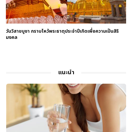
วันวิสาขบูชา กราบไหว้พระธาตุประจำปีเกิดเพื่อความเป็นสิริ
มงคล
แนะนำ