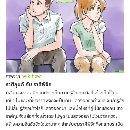
ภาพจาก
wikihow
ราศีกุมภ์ กับ ราศีพิจิก
นิสัยของชาวราศีกุมภ์มักจะเก็บความรู้สึกเก่ง มีอะไรก็จะเก็บไว้คน
เดียว ในขณะที่ชาวราศีพิจิกจะเป็นคน แสดงออกอย่างชัดเจนถ้ารู้สึก
ไม่ปลื้ม รู้สึกอย่างไรก็แสดงออกมา และเมื่อไหร่ที่คู่นี้ขัดแย้งกัน ชาว
ราศีกุมภ์จะเลือกที่จะนิ่งเฉย ไม่พูด ไม่แสดงออก ไม่โวยวาย แต่จะ
สร้างความอึดอัดขัดใจเอามากๆ สำหรับชาวราศีพิจิกที่อกแทบระเบิด