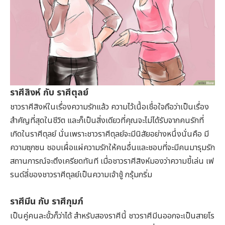
ราศีสิงห์ กับ ราศีตุลย์
ชาวราศีสิงห์ในเรื่องความรักแล้ว ความไว้เนื้อเชื่อใจถือว่าเป็นเรื่อง
สำคัญที่สุดในชีวิต และก็เป็นสิ่งเดียวที่คุณจะไม่ได้รับจากคนรักที่
เกิดในราศีตุลย์ นั่นเพราะชาวราศีตุลย์จะมีนิสัยอย่างหนึ่งนั่นคือ มี
ความซุกซน ชอบเผื่อแผ่ความรักให้คนอื่นและชอบที่จะมีคนมารุมรัก
สถานการณ์จะตึงเครียดทันที เมื่อชาวราศีสิงห์มองว่าความขี้เล่น เฟ
รนด์ลี่ของชาวราศีตุลย์เป็นความเจ้าชู้ กรุ้มกริ่ม
ราศีมีน กับ ราศีกุมภ์
เป็นคู่คนละขั้วก็ว่าได้ สำหรับสองราศีนี้ ชาวราศีมีนออกจะเป็นสายโร