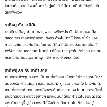
โอกาสที่คุณจะได้เจอเนื้อคู่หรือคู่แท้แล้วก็มีความเป็นไปได้สูงโดยไม่
ต้องพึ่งดวง
ราศีธนู กับ ราศีมีน
คนเกิดราศีธนู เป็นคนธาตุไฟ แสดงถึงพลัง มักเป็นคนแอคทีฟ
ตลอดเวลา บางครั้งก็พูดจาแข็งกระด้างไปบ้าง ไม่รักษาน้ำใจ ชอบ
การแข่งขัน ตรงกันข้ามกับชาวราศีมีน ที่เป็นคนอ่อนไหว เซ้นส์ซิ
ทีฟง่าย ถ้าคนสองราศีนี้มาคู่กัน ก็มักจะมีปัญหาไม่เข้าใจกัน กระทบ
กระทั่งกันเพียงเพราะคำพูด เข้าตำราน้ำผึ้งหยดเดียว
ราศีพฤษภ กับ ราศีเมถุน
คนเกิดราศีพฤษภ มักจะเป็นคนที่พร้อมจะเข้าอกเข้าใจ ยอมรับในตัว
ตนของอีกฝ่ายเสมอๆ ชอบการสัมผัส ดูแลเอาอกเอาใจ ใส่ใจกัน ใน
ขณะที่ชาวราศีเมถุน มักจะให้อิสระกับคู่ของตัวเอง ไม่นิยมการเป็นพี่
เลี้ยงที่ต้องประคองอยู่ข้างๆ แต่จะยื่นปีกให้อีกฝ่ายได้โบยบินด้วยตัว
เอง ด้วยเหตุนี้ คู่รักสองราศีนี้จึงมักจะเกิดความไม่เข้าใจกันอยู่