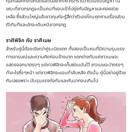
กุมภ์เลือกที่จะปกปิดและไม่อยากให้ใครทราบว่าตัวเองมีปัญหา ใน
ขณะที่ชาวกรกฎจะเป็นคนที่ชอบเข้าไปยุ่งกับปัญหาและคอยช่วย
เหลือ ซึ่งส่วนใหญ่แล้วชาวกุมภ์จะรู้สึกว่าตัวเองโดนคุกคามเรื่องส่วน
ตัวทันทีและมักจะเดินหนีชาวกรกฎ
ราศีพิจิก กับ ราศีเมษ
สำหรับคู่นี้ต้องเรียกว่าคู่ระเบิดแตก ทั้งสองเป็นคนที่มีความรุนแรง
ทางอารมณ์และความคิดค่อนข้างมาก แตกต่างกันแค่ชาวเมษจะ
แสดงออกมาตรงๆ แต่ชาวพิจิกจะเก็บซ่อนมันไว้ ชาวเมษจะว่าตรงๆ
ทำอะไรซึ่งๆหน้า แต่ชาวพิจิกจะแอบทำลับหลัง ดังนั้น คู่นี้อย่าอยู่ด้วย
กันเลยเพราะ มันรุนแรงต่อกันและกันมากจนเกินไป