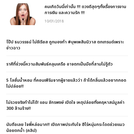
คนเกิดวันนี้เท่านั้น !!! ดวงดีสุดๆทั้งเรื่องการงาน
การเงิน และความรัก !!!
10/01/2018
โป๊ป ธนวรรธน์ ไม่ซีเรียส ถูกมองทำ #บุพเพสันนิวาส ตกเทรนด์เพราะ
ข่าวฉาว
ราศีที่ช่วงนี้ความสัมพันธ์คลุมเครือ อาจตกเป็นมือที่สามไม่รู้ตัว
5 โลชั่นน้ำหอม ที่คอนเฟิร์มจากผู้ชายแล้วว่า ถ้าได้กลิ่นแล้วอยากกอด
ไม่ปล่อย!!
ไม่รวยจริงทำไม่ได้! แอน จักรพงษ์ เปิดใจ เหตุปล่อยทิ้งคฤหาสน์มูลค่า
300 ล้านร้าง!!
นับถือเลย ใจพี่หล่อมาก!! เปิดภาพประทับใจ ฮีโร่หนุ่มกระโดดช่วยแมว
น้อยตกน้ำ (คลิป)