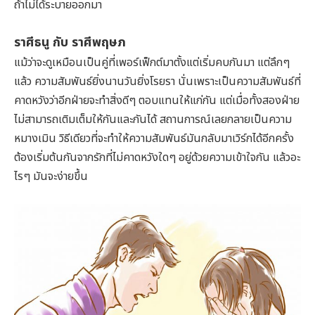
ถ้าไม่ได้ระบายออกมา
ราศีธนู กับ ราศีพฤษภ
แม้ว่าจะดูเหมือนเป็นคู่ที่เพอร์เฟ็กต์มาตั้งแต่เริ่มคบกันมา แต่ลึกๆ
แล้ว ความสัมพันธ์ยิ่งนานวันยิ่งโรยรา นั่นเพราะเป็นความสัมพันธ์ที่
คาดหวังว่าอีกฝ่ายจะทำสิ่งดีๆ ตอบแทนให้แก่กัน แต่เมื่อทั้งสองฝ่าย
ไม่สามารถเติมเต็มให้กันและกันได้ สถานการณ์เลยกลายเป็นความ
หมางเมิน วิธีเดียวที่จะทำให้ความสัมพันธ์มันกลับมาเวิร์กได้อีกครั้ง
ต้องเริ่มต้นกันจากรักที่ไม่คาดหวังใดๆ อยู่ด้วยความเข้าใจกัน แล้วอะ
ไรๆ มันจะง่ายขึ้น