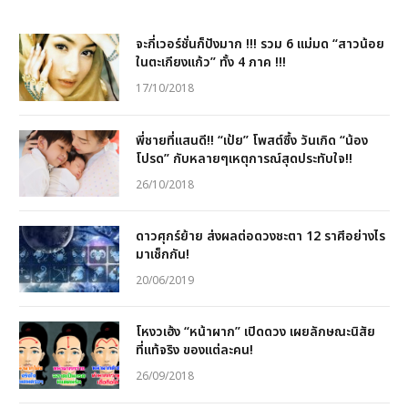
จะกี่เวอร์ชั่นก็ปังมาก !!! รวม 6 แม่มด “สาวน้อย
ในตะเกียงแก้ว” ทั้ง 4 ภาค !!!
17/10/2018
พี่ชายที่แสนดี!! “เป้ย” โพสต์ซึ้ง วันเกิด “น้อง
โปรด” กับหลายๆเหตุการณ์สุดประทับใจ!!
26/10/2018
ดาวศุกร์ย้าย ส่งผลต่อดวงชะตา 12 ราศีอย่างไร
มาเช็กกัน!
20/06/2019
โหงวเฮ้ง “หน้าผาก” เปิดดวง เผยลักษณะนิสัย
ที่แท้จริง ของแต่ละคน!
26/09/2018