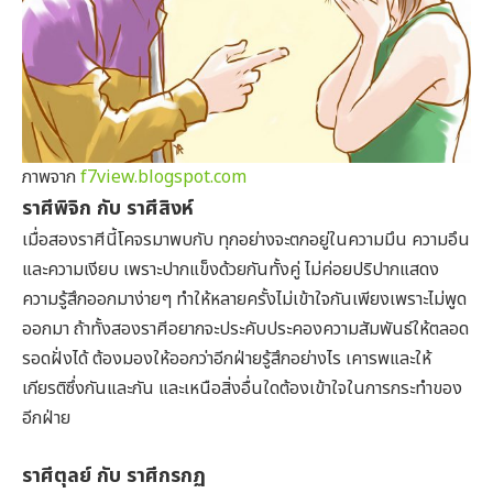
ภาพจาก
f7view.blogspot.com
ราศีพิจิก กับ ราศีสิงห์
เมื่อสองราศีนี้โคจรมาพบกับ ทุกอย่างจะตกอยู่ในความมึน ความอึน
และความเงียบ เพราะปากแข็งด้วยกันทั้งคู่ ไม่ค่อยปริปากแสดง
ความรู้สึกออกมาง่ายๆ ทำให้หลายครั้งไม่เข้าใจกันเพียงเพราะไม่พูด
ออกมา ถ้าทั้งสองราศีอยากจะประคับประคองความสัมพันธ์ให้ตลอด
รอดฝั่งได้ ต้องมองให้ออกว่าอีกฝ่ายรู้สึกอย่างไร เคารพและให้
เกียรติซึ่งกันและกัน และเหนือสิ่งอื่นใดต้องเข้าใจในการกระทำของ
อีกฝ่าย
ราศีตุลย์ กับ ราศีกรกฏ