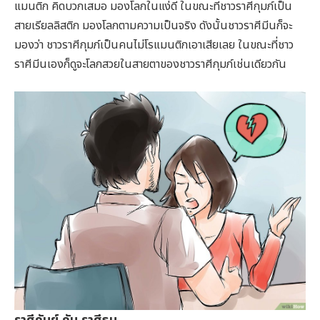
แมนติก คิดบวกเสมอ มองโลกในแง่ดี ในขณะที่ชาวราศีกุมภ์เป็น
สายเรียลลิสติก มองโลกตามความเป็นจริง ดังนั้นชาวราศีมีนก็จะ
มองว่า ชาวราศีกุมภ์เป็นคนไม่โรแมนติกเอาเสียเลย ในขณะที่ชาว
ราศีมีนเองก็ดูจะโลกสวยในสายตาของชาวราศีกุมภ์เช่นเดียวกัน