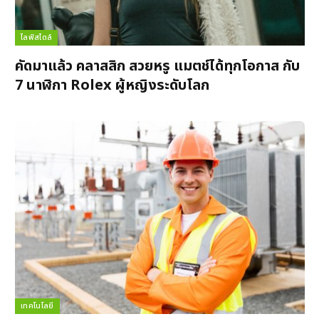
ไลฟ์สไตล์
คัดมาแล้ว คลาสสิก สวยหรู แมตช์ได้ทุกโอกาส กับ
7 นาฬิกา Rolex ผู้หญิงระดับโลก
เทคโนโลยี