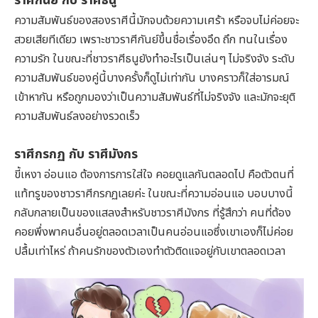
ราศีกันย์ กับ ราศีธนู
ความสัมพันธ์ของสองราศีนี้มักจบด้วยความเศร้า หรือจบไม่ค่อยจะ
สวยเสียทีเดียว เพราะชาวราศีกันย์ขึ้นชื่อเรื่องอึด ถึก ทนในเรื่อง
ความรัก ในขณะที่ชาวราศีธนูยังทำอะไรเป็นเล่นๆ ไม่จริงจัง ระดับ
ความสัมพันธ์ของคู่นี้บางครั้งก็ดูไม่เท่ากัน บางคราวก็ใส่อารมณ์
เข้าหากัน หรือถูกมองว่าเป็นความสัมพันธ์ที่ไม่จริงจัง และมักจะยุติ
ความสัมพันธ์ลงอย่างรวดเร็ว
ราศีกรกฏ กับ ราศีมังกร
ขี้เหงา อ่อนแอ ต้องการการใส่ใจ คอยดูแลกันตลอดไป คือตัวตนที่
แท้ทรูของชาวราศีกรกฏเลยค่ะ ในขณะที่ความอ่อนแอ บอบบางนี้
กลับกลายเป็นของแสลงสำหรับชาวราศีมังกร ที่รู้สึกว่า คนที่ต้อง
คอยพึ่งพาคนอื่นอยู่ตลอดเวลาเป็นคนอ่อนแอซึ่งเขาเองก็ไม่ค่อย
ปลื้มเท่าไหร่ ถ้าคนรักของตัวเองทำตัวติดแจอยู่กับเขาตลอดเวลา