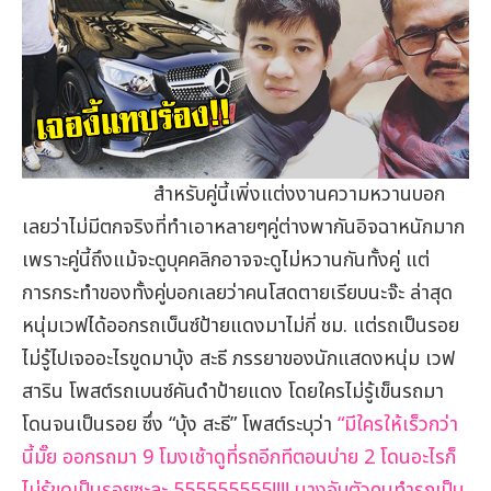
สำหรับคู่นี้เพิ่งแต่งงานความหวานบอก
เลยว่าไม่มีตกจริงที่ทำเอาหลายๆคู่ต่างพากันอิจฉาหนักมาก
เพราะคู่นี้ถึงแม้จะดูบุคคลิกอาจจะดูไม่หวานกันทั้งคู่
แต่
การกระทำของทั้งคู่บอกเลยว่าคนโสดตายเรียบนะจ๊ะ ล่าสุด
หนุ่มเวฟได้ออกรถเบ็นซ์ป้ายแดงมาไม่กี่ ชม. แต่รถเป็นรอย
ไม่รู้ไปเจออะไรขูดมา
บุ้ง สะธี ภรรยาของนักแสดงหนุ่ม เวฟ
สาริน โพสต์รถเบนซ์คันดำป้ายแดง โดยใครไม่รู้เข็นรถมา
โดนจนเป็นรอย ซึ่ง “บุ้ง สะธี” โพสต์ระบุว่า
“มีใครให้เร็วกว่า
นี้มั๊ย ออกรถมา 9 โมงเช้า
ดูที่รถอีกทีตอนบ่าย 2 โดนอะไรก็
ไม่รู้ขูดเป็นรอยซะละ 555555555!!!! นางจับตัวคนทำรถเป็น