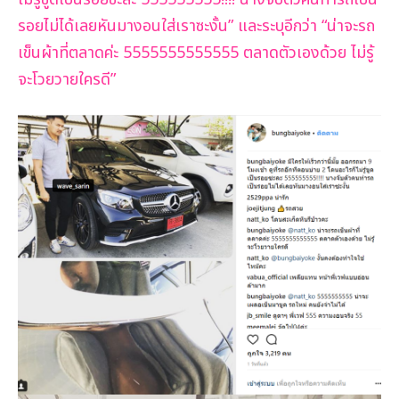
รอยไม่ได้เลยหันมางอนใส่เราซะงั้น” และระบุอีกว่า “น่าจะรถ
เข็นผ้าที่ตลาดค่ะ
5555555555555 ตลาดตัวเองด้วย ไม่รู้
จะโวยวายใครดี”