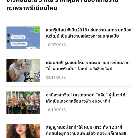
ข้าวหอมมะลิ 5 กิโล ราคาคุ้มค่า ตอบโจทย์ร้าน
กะเพราพรีเมียมไหม
แฉกรุ๊ปไลน์ #เมีย2018 แซ่บกว่าในละคร ยกป้อง
ณวัฒน์ เป็นเจ้าชายแห่งวงการนอกใจเมีย
18/07/2018
เตือนภัย!! รูปแบบใหม่ จอดรถถามทางก่อนสาด
“น้ำผสมพริกป่น” ใส่หน้าหวังชิงทรัพย์
03/11/2018
อานิสงส์กฐิน!! ใครเคยทอด “กฐิน” ผู้นั้นจะได้
เกิดเป็นเทวดาหรือนางฟ้า ๕๐๐ชาติ!!
18/10/2018
สัญญาณอะไรที่ทำให้ หนุ่ม-สาว ทั้ง 12 ราศี
ตัดสินใจยุติความสัมพันธ์ลง คิดจะเทก็เทเลย!!