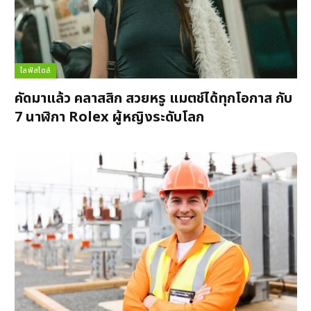
ไลฟ์สไตล์
คัดมาแล้ว คลาสสิก สวยหรู แมตช์ได้ทุกโอกาส กับ
7 นาฬิกา Rolex ผู้หญิงระดับโลก