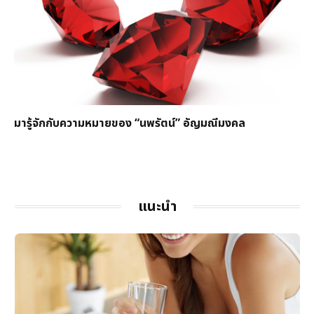
มารู้จักกับความหมายของ “นพรัตน์” อัญมณีมงคล
แนะนำ