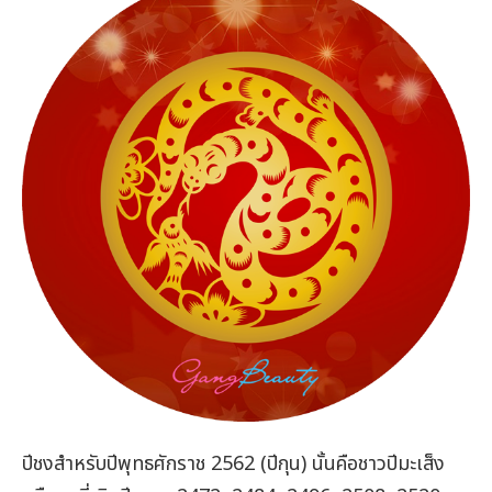
ปีชงสำหรับปีพุทธศักราช 2562 (ปีกุน) นั้นคือชาวปีมะเส็ง