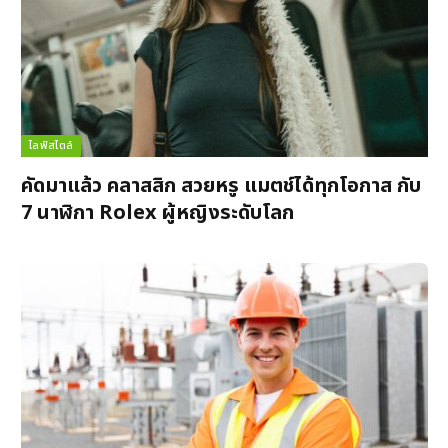
ไลฟ์สไตล์
คัดมาแล้ว คลาสสิก สวยหรู แมตช์ได้ทุกโอกาส กับ
7 นาฬิกา Rolex ผู้หญิงระดับโลก