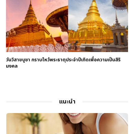
วันวิสาขบูชา กราบไหว้พระธาตุประจำปีเกิดเพื่อความเป็นสิริ
มงคล
แนะนำ