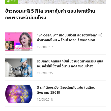
สุขภาพ
ข้าวหอมมะลิ 5 กิโล ราคาคุ้มค่า ตอบโจทย์ร้าน
กะเพราพรีเมียมไหม
“ษา-วรรณษา” เปิดปมชีวิต! สตรองเพื่อลูก แม้
ลำบากแค่ไหน – โดนโรคจิต จ้างออกเดต
27/08/2017
รวมเทคนิคดูแลลูกปืนในงานอุตสาหกรรม ดูแล
อย่างไรให้ใช้งานได้นาน ลดค่าซ่อมบำรุง
24/09/2025
3 ราศีต้องระวัง เสี่ยงเลิกกับแฟน ในเดือน
สิงหาคม 2561!!
10/08/2018