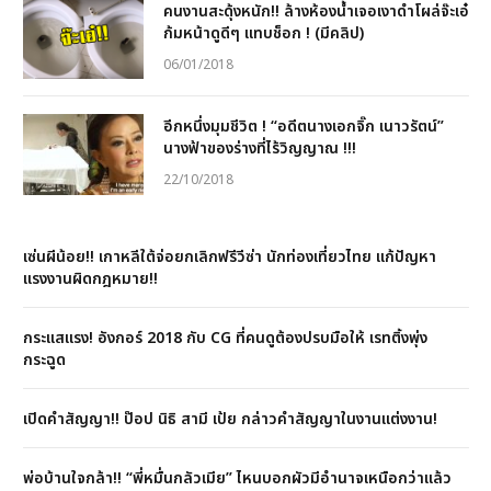
คนงานสะดุ้งหนัก!! ล้างห้องน้ำเจอเงาดำโผล่จ๊ะเอ๋
ก้มหน้าดูดีๆ แทบช็อก ! (มีคลิป)
06/01/2018
อีกหนึ่งมุมชีวิต ! “อดีตนางเอกจิ๊ก เนาวรัตน์”
นางฟ้าของร่างที่ไร้วิญญาณ !!!
22/10/2018
เซ่นผีน้อย!! เกาหลีใต้จ่อยกเลิกฟรีวีซ่า นักท่องเที่ยวไทย แก้ปัญหา
แรงงานผิดกฎหมาย!!
กระแสแรง! อังกอร์ 2018 กับ CG ที่คนดูต้องปรบมือให้ เรทติ้งพุ่ง
กระฉูด
เปิดคำสัญญา!! ป๊อป นิธิ สามี เป้ย กล่าวคำสัญญาในงานแต่งงาน!
พ่อบ้านใจกล้า!! “พี่หมื่นกลัวเมีย” ไหนบอกผัวมีอำนาจเหนือกว่าแล้ว