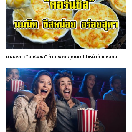
มาลองทำ “คอร์นชีส” ข้าวโพดคลุกเนย โปะหน้าด้วยชีสกัน