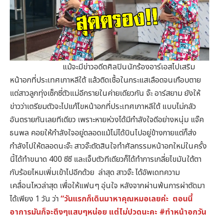
แม้จะมีข่าวอดีตศิลปินนักร้องอาร์เอสไปเสริม
หน้าอกที่ประเทศเกาหลีใต้ แล้วติดเชื้อในกระแสเลือดจนเกือบตาย
แต่สาวลูกทุ่งเซ็กซี่ตัวแม่อีกรายในค่ายเดียวกัน จ๊ะ อาร์สยาม ยังให้
ข่าวว่าเตรียมตัวจะไปแก้ไขหน้าอกที่ประเทศเกาหลีใต้ แบบไม่กลัว
อันตรายกันเลยทีเดียว เพราะหายห่วงได้มีกำลังใจดีอย่างหนุ่ม แจ๊ค
ธนพล คอยให้กำลังใจอยู่ตลอดแม้ไม่ได้บินไปอยู่ข้างกายแต่ก็ส่ง
กำลังไปให้ตลอดนะจ๊ะ สาวจ๊ะตัดสินใจทำศัลกรรมหน้าอกใหม่ในครั้ง
นี้ได้ทำขนาด 400 ซีซี และเจ็บตัวทีเดียวก็ได้ทำการเกลี่ยไขมันใต้ตา
กับร้อยไหมเพิ่มเข้าไปอีกด้วย ล่าสุด สาวจ๊ะ ได้อัพเดทความ
เคลื่อนไหวล่าสุด เพื่อให้แฟนๆ อุ่นใจ หลังจากผ่านพ้นการผ่าตัดมา
ได้เพียง 1 วัน ว่า
“วันแรกก็เดินมาหาคุณหมอเลยค่ะ ตอนนี้
อาการมันก็จะตึงๆแสบๆหน่อย แต่ไม่ปวดนะคะ #ทำหน้าอกวัน