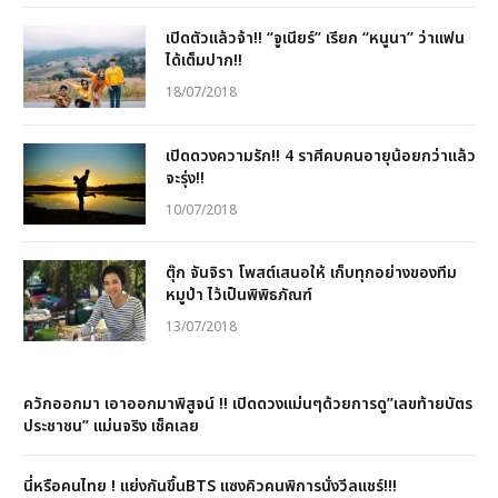
เปิดตัวแล้วจ้า!! “จูเนียร์” เรียก “หนูนา” ว่าแฟน
ได้เต็มปาก!!
18/07/2018
เปิดดวงความรัก!! 4 ราศีคบคนอายุน้อยกว่าแล้ว
จะรุ่ง!!
10/07/2018
ตุ๊ก จันจิรา โพสต์เสนอให้ เก็บทุกอย่างของทีม
หมูป่า ไว้เป็นพิพิธภัณฑ์
13/07/2018
ควักออกมา เอาออกมาพิสูจน์ !! เปิดดวงแม่นๆด้วยการดู”เลขท้ายบัตร
ประชาชน” แม่นจริง เช็คเลย
นี่หรือคนไทย ! แย่งกันขึ้นBTS แซงคิวคนพิการนั่งวีลแชร์!!!