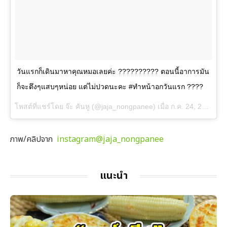
วันแรกก็เดินมาหาคุณหมอเลยค่ะ ?????????? ตอนนี้อาการมัน
ก็จะตึงๆแสบๆหน่อย แต่ไม่ปวดนะคะ #ทำหน้าอกวันแรก ????
โพสต์ที่แชร์โดย
จ๊ะ คันหู
(@jaja_nongpanee) เมื่อ
ก.ค. 24, 2018 เวลา 6:35pm PDT
ภาพ/คลิปจาก
instagram@jaja_nongpanee
แนะนำ