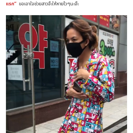
แรก”
ขอเอาใจช่วยสาวจ๊ะให้หายไวๆนะจ๊ะ