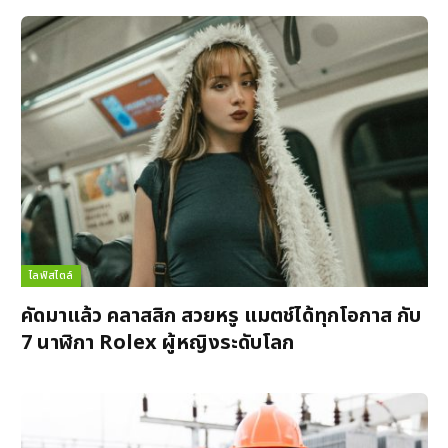
ไลฟ์สไตล์
คัดมาแล้ว คลาสสิก สวยหรู แมตช์ได้ทุกโอกาส กับ
7 นาฬิกา Rolex ผู้หญิงระดับโลก