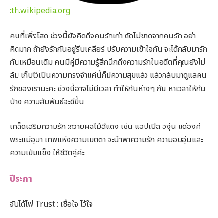
:
th.wikipedia.org
คนที่เพิ่งโสด ช่วงนี้ยังคิดถึงคนรักเก่า ตัดไม่ขาดจากคนรัก อย่า
คิดมาก ถ้ายังรักกันอยู่รีบเคลียร์ ปรับความเข้าใจกัน จะได้กลับมารัก
กันเหมือนเดิม คนมีคู่มีความรู้สึกนึกถึงความรักในอดีตที่คุณยังไม่
ลืม เก็บไว้เป็นความทรงจำแค่นี้ก็มีความสุขแล้ว แล้วกลับมาดูแลคน
รักของเรานะคะ ช่วงนี้อาจไม่มีเวลา ทำให้กันห่างๆ กัน หาเวลาให้กัน
บ้าง ความสัมพันธ์จะดีขึ้น
เคล็ดเสริมความรัก :ถวายผลไม้สีแดง เช่น แอปเปิล องุ่น แด่องค์
พระแม่อุมา เทพแห่งความเมตตา จะนำพาความรัก ความอบอุ่นและ
ความเข้มแข็ง ให้ชีวิตคู่ค่ะ
ปีระกา
จับได้ไพ่ Trust : เชื่อใจ ไว้ใจ