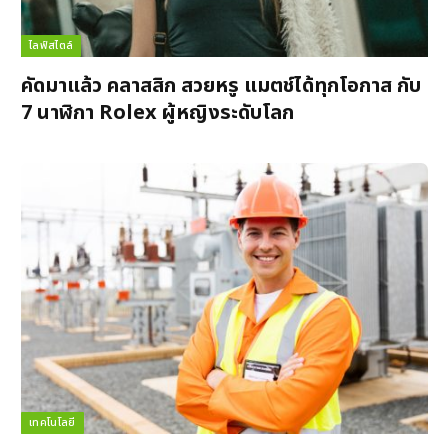
ไลฟ์สไตล์
คัดมาแล้ว คลาสสิก สวยหรู แมตช์ได้ทุกโอกาส กับ
7 นาฬิกา Rolex ผู้หญิงระดับโลก
เทคโนโลยี