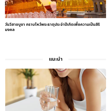
วันวิสาขบูชา กราบไหว้พระธาตุประจำปีเกิดเพื่อความเป็นสิริ
มงคล
แนะนำ