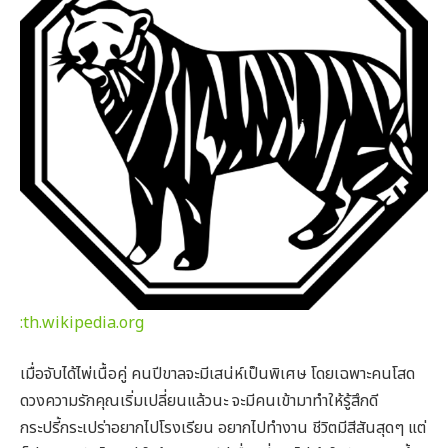
:th.wikipedia.org
เมื่อจับได้ไพ่เนื้อคู่ คนปีขาลจะมีเสน่ห์เป็นพิเศษ โดยเฉพาะคนโสด
ดวงความรักคุณเริ่มเปลี่ยนแล้วนะ จะมีคนเข้ามาทำให้รู้สึกดี
กระปรี้กระเปร่าอยากไปโรงเรียน อยากไปทำงาน ชีวิตมีสีสันสุดๆ แต่