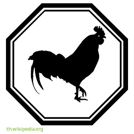
:
th.wikipedia.org