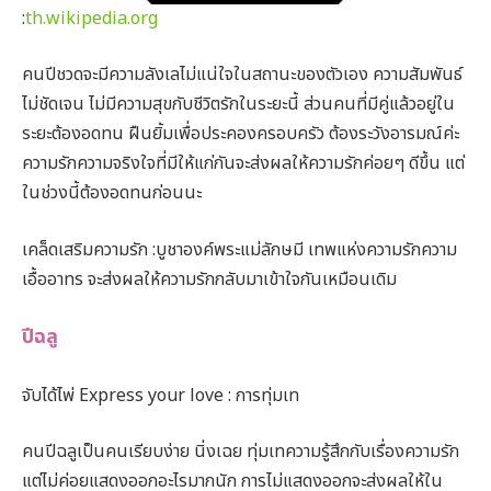
:
th.wikipedia.org
คนปีชวดจะมีความลังเลไม่แน่ใจในสถานะของตัวเอง ความสัมพันธ์
ไม่ชัดเจน ไม่มีความสุขกับชีวิตรักในระยะนี้ ส่วนคนที่มีคู่แล้วอยู่ใน
ระยะต้องอดทน ฝืนยิ้มเพื่อประคองครอบครัว ต้องระวังอารมณ์ค่ะ
ความรักความจริงใจที่มีให้แก่กันจะส่งผลให้ความรักค่อยๆ ดีขึ้น แต่
ในช่วงนี้ต้องอดทนก่อนนะ
เคล็ดเสริมความรัก :บูชาองค์พระแม่ลักษมี เทพแห่งความรักความ
เอื้ออาทร จะส่งผลให้ความรักกลับมาเข้าใจกันเหมือนเดิม
ปีฉลู
จับได้ไพ่ Express your love : การทุ่มเท
คนปีฉลูเป็นคนเรียบง่าย นิ่งเฉย ทุ่มเทความรู้สึกกับเรื่องความรัก
แต่ไม่ค่อยแสดงออกอะไรมากนัก การไม่แสดงออกจะส่งผลให้ใน