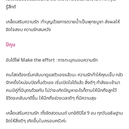
รู้สึกดี
เคล็ดเสริมความรัก :ทำบุญด้วยการถวายน้ำเป็นพุทธบูชา ส่งผลให้
จิตใจสงบ ความรักสมหวัง
ปีกุน
จับได้ไพ่ Make the effort : การทะนุถนอมความรัก
คนโสดต้องเริ่มกลับมาดูแลตัวเองแล้วนะ ความรักทำให้คุณเจ็บ กลัว
รักครั้งใหม่จนปิดกั้นตัวเอง เริ่มเปิดใจได้แล้ว สิ่งดีๆ กำลังจะเข้ามา
คนมีคู่ที่มีบุตรด้วยกัน ไม่ว่าจะเกิดปัญหาอะไรก็ตามให้นึกถึงลูกไว้
ชีวิตจะกลับมาดีขึ้น ให้นึกถึงช่วงเวลาดีๆ ที่มีความสุข
เคล็ดเสริมความรัก :ตั้งจิตสวดมนต์ บทอิติปิโส 9 จบ ทุกวันอธิษฐาน
จิตให้สิ่งดีๆ เกิดขึ้นในครอบครัวค่ะ