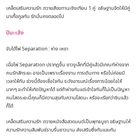
เคล็ดเสริมความรัก :ถวายสังฆทานเชิงเทียน 1 คู่ อธิษฐานจิตให้มีคู่
มาเกื้อกูลกัน รักมั่นคงตลอดไป
ปีมะเส็ง
จับได้ไพ่ Separation : ห่าง เหงา
เมื่อไพ่ Separation ปรากฏขึ้น ชาวงูเล็กที่มีคู่แล้วมีเกณฑ์ห่างจาก
คนรักสักระยะ อาจเป็นเพราะเรื่องงาน การเดินทาง หรือไม่ค่อยมี
เวลาให้กัน ช่วงนี้ต้องเชื่อใจกัน ระวังอารมณ์เรื่องการน้อยใจให้
มากๆ จะทำให้เกิดปัญหาได้ แต่ถ้าห่างกันแต่เข้าใจกันก็ไม่เป็นปัญหา
คนโสดระยะนี้คุณก็มีความสุขกับความโสดนะ หรือจะเรียกว่าชินแล้ว
ก็ได้
เคล็ดเสริมความรัก :ถวายหนังสือสวดมนต์เป็นพุทธบูชา อธิษฐานให้
ความรักความสัมพันธ์ราบรื่นยาวนาน ส่งเสริมซึ่งกันและกัน