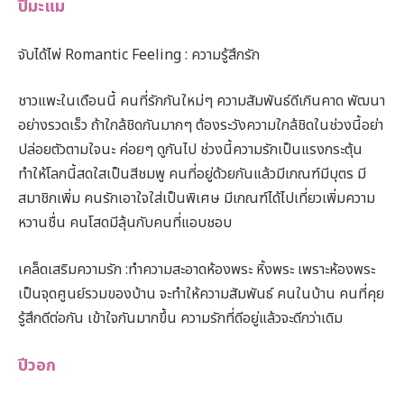
ปีมะแม
จับได้ไพ่ Romantic Feeling : ความรู้สึกรัก
ชาวแพะในเดือนนี้ คนที่รักกันใหม่ๆ ความสัมพันธ์ดีเกินคาด พัฒนา
อย่างรวดเร็ว ถ้าใกล้ชิดกันมากๆ ต้องระวังความใกล้ชิดในช่วงนี้อย่า
ปล่อยตัวตามใจนะ ค่อยๆ ดูกันไป ช่วงนี้ความรักเป็นแรงกระตุ้น
ทำให้โลกนี้สดใสเป็นสีชมพู คนที่อยู่ด้วยกันแล้วมีเกณฑ์มีบุตร มี
สมาชิกเพิ่ม คนรักเอาใจใส่เป็นพิเศษ มีเกณฑ์ได้ไปเที่ยวเพิ่มความ
หวานชื่น คนโสดมีลุ้นกับคนที่แอบชอบ
เคล็ดเสริมความรัก :ทำความสะอาดห้องพระ หิ้งพระ เพราะห้องพระ
เป็นจุดศูนย์รวมของบ้าน จะทำให้ความสัมพันธ์ คนในบ้าน คนที่คุย
รู้สึกดีต่อกัน เข้าใจกันมากขึ้น ความรักที่ดีอยู่แล้วจะดีกว่าเดิม
ปีวอก