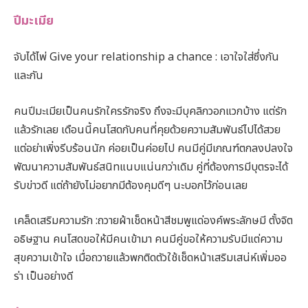
ปีมะเมีย
จับได้ไพ่ Give your relationship a chance : เอาใจใส่ซึ่งกัน
และกัน
คนปีมะเมียเป็นคนรักใครรักจริง ถึงจะมีบุคลิกวอกแวกบ้าง แต่รัก
แล้วรักเลย เดือนนี้คนโสดกับคนที่คุยด้วยความสัมพันธ์ไปได้สวย
แต่อย่าเพิ่งรีบร้อนนัก ค่อยเป็นค่อยไป คนมีคู่มีเกณฑ์ตกลงปลงใจ
พัฒนาความสัมพันธ์สนิทแนบแน่นกว่าเดิม คู่ที่ต้องการมีบุตรจะได้
รับข่าวดี แต่ถ้ายังไม่อยากมีต้องคุมดีๆ นะบอกไว้ก่อนเลย
เคล็ดเสริมความรัก :ถวายผ้าเช็ดหน้าสีชมพูแด่องค์พระลักษมี ตั้งจิต
อธิษฐาน คนโสดขอให้มีคนเข้ามา คนมีคู่ขอให้ความรับมีแต่ความ
สุขความเข้าใจ เมื่อถวายแล้วพกติดตัวใช้เช็ดหน้าเสริมเสน่ห์เพิ่มออ
ร่า เป็นอย่างดี