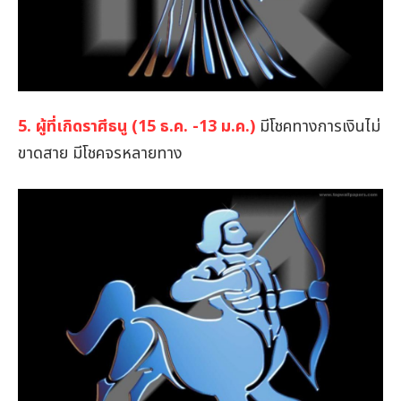
5. ผู้ที่เกิดราศีธนู (15 ธ.ค. -13 ม.ค.)
มีโชคทางการเงินไม่
ขาดสาย มีโชคจรหลายทาง