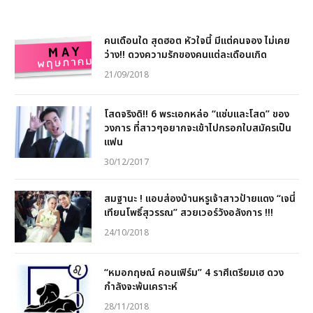
คนเดือนใด สุดฮอต หัวใจนี้ มีแต่คนจอง ไม่เคย
ว่าง!! ดวงความรักของคนแต่ละเดือนเกิด
21/09/2018
โสดจริงดิ!! 6 พระเอกหล่อ “แซ่บและโสด” ของ
วงการ ที่สาวๆอยากจะเข้าไปกรอกใบสมัครเป็น
แฟน
30/12/2017
สมฐานะ ! แอบส่องบ้านหรูเจ้าสาวป้ายแดง “เจนี่
เทียนโพธิ์สุวรรณ” สวยเวอร์วังอลังการ !!!
24/10/2018
“หมอกฤษณ์ คอนเฟิร์ม” 4 ราศีเตรียมเฮ ดวง
กำลังจะพ้นเคราะห์
28/11/2018