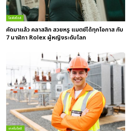
ไลฟ์สไตล์
คัดมาแล้ว คลาสสิก สวยหรู แมตช์ได้ทุกโอกาส กับ
7 นาฬิกา Rolex ผู้หญิงระดับโลก
เทคโนโลยี