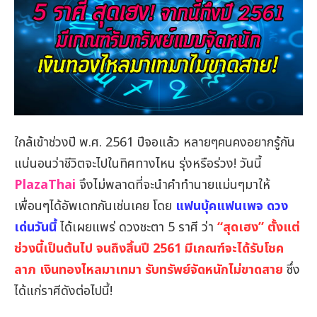
ใกล้เข้าช่วงปี พ.ศ. 2561 ปีจอแล้ว หลายๆคนคงอยากรู้กัน
แน่นอนว่าชีวิตจะไปในทิศทางไหน รุ่งหรือร่วง! วันนี้
PlazaThai
จึงไม่พลาดที่จะนำคำทำนายแม่นๆมาให้
เพื่อนๆได้อัพเดทกันเช่นเคย โดย
แฟนบุ้คแฟนเพจ ดวง
เด่นวันนี้
ได้เผยแพร่ ดวงชะตา 5 ราศี ว่า
“สุดเฮง” ตั้งแต่
ช่วงนี้เป็นต้นไป จนถึงสิ้นปี 2561 มีเกณฑ์จะได้รับโชค
ลาภ เงินทองไหลมาเทมา รับทรัพย์จัดหนักไม่ขาดสาย
ซึ่ง
ได้แก่ราศีดังต่อไปนี้!