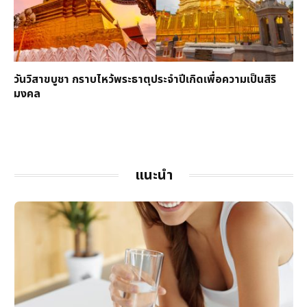
วันวิสาขบูชา กราบไหว้พระธาตุประจำปีเกิดเพื่อความเป็นสิริ
มงคล
แนะนำ