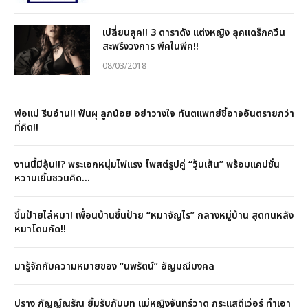
เปลี่ยนลุค!! 3 ดาราดัง แต่งหญิง ลุคแดร็กควีน
สะพรึงวงการ พีคในพีค!!
08/03/2018
พ่อแม่ รีบอ่าน!! ฟันผุ ลูกน้อย อย่าวางใจ ทันตแพทย์ชี้อาจอันตรายกว่า
ที่คิด!!
งานนี้มีลุ้น!!? พระเอกหนุ่มไฟแรง โพสต์รูปคู่ “วุ้นเส้น” พร้อมแคปชั่น
หวานเยิ้มชวนคิด…
ขึ้นป้ายไล่หมา! เพื่อนบ้านขึ้นป้าย “หมาจัญไร” กลางหมู่บ้าน สุดทนหลัง
หมาโดนกัด!!
มารู้จักกับความหมายของ “นพรัตน์” อัญมณีมงคล
ปราง กัญญ์ณรัณ ยิ้มรับกับบท แม่หญิงจันทร์วาด กระแสดีเว่อร์ ทำเอา