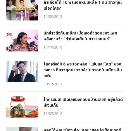
ถ้าเลือกได้!! 6 พระเอกหนุ่มหล่อ 1 คน สาวๆจะ
เลือกใคร?
15/03/2018
นักข่าวถึงกับสะอึก! เมื่อเจอคำตอบของแพท
หลังถามว่า “ทำไมใจเย็นในการรอเบนซ์”
17/10/2018
โสดจริงดิ!! 6 พระเอกหล่อ “แซ่บและโสด” ของ
วงการ ที่สาวๆอยากจะเข้าไปกรอกใบสมัครเป็น
แฟน
30/12/2017
โคตรแม่น! เปิดเลขมงคลบนบ้านเลขที่ อยู่แล้วดี
มีเงินเก็บ
12/07/2018
หล่อได้พ่อ! “น้องเสือ” ลูกชายคนโต ร็อคเกอร์