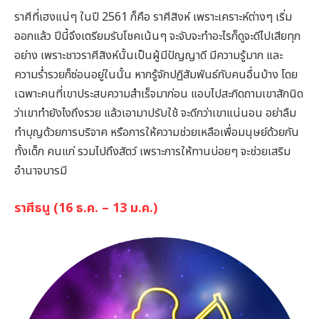
ราศีที่เฮงแน่ๆ ในปี 2561 ก็คือ ราศีสิงห์ เพราะเคราะห์ต่างๆ เริ่ม
ออกแล้ว ปีนี้จึงเตรียมรับโชคเน้นๆ จะจับจะทำอะไรก็ดูจะดีไปเสียทุก
อย่าง เพราะชาวราศีสิงห์นั้นเป็นผู้มีปัญญาดี มีความรู้มาก และ
ความร่ำรวยก็ซ่อนอยู่ในนั้น หากรู้จักปฏิสัมพันธ์กับคนอื่นบ้าง โดย
เฉพาะคนที่เขาประสบความสำเร็จมาก่อน แอบไปสะกิดถามเขาสักนิด
ว่าเขาทำยังไงถึงรวย แล้วเอามาปรับใช้ จะดีกว่าเขาแน่นอน อย่าลืม
ทำบุญด้วยการบริจาค หรือการให้ความช่วยเหลือเพื่อมนุษย์ด้วยกัน
ทั้งเด็ก คนแก่ รวมไปถึงสัตว์ เพราะการให้ทานบ่อยๆ จะช่วยเสริม
อำนาจบารมี
ราศีธนู (16 ธ.ค. – 13 ม.ค.)