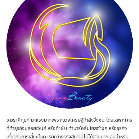
ชาวราศีกุมภ์ มาแรงมากเพราะดวงเศรษฐีกำลังวิ่งชน โดยเฉพาะใคร
ที่ทำธุรกิจปล่อยเงินกู้ หรือทำผับ ทำบาร์คลับโฮสต่างๆ หรือธุรกิจ
เกี่ยวกับการเสี่ยงโชค เรียกว่าธุรกิจสีเทานี่ไปได้สวยมากเลยสำหรับ