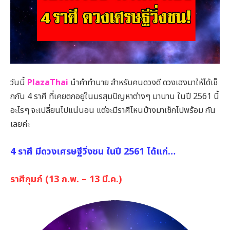
วันนี้
PlazaThai
นำคำทำนาย สำหรับคนดวงดี ดวงเฮงมาให้ได้เช็
กกัน 4 ราศี ที่เคยตกอยู่ในมรสุมปัญหาต่างๆ มานาน ในปี 2561 นี้
อะไรๆ จะเปลี่ยนไปแน่นอน แต่จะมีราศีไหนบ้างมาเช็กไปพร้อม กัน
เลยค่ะ
4 ราศี มีดวงเศรษฐีวิ่งชน ในปี 2561 ได้แก่…
ราศีกุมภ์ (13 ก.พ. – 13 มี.ค.)