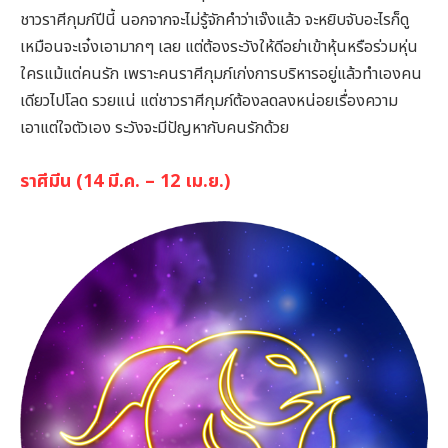
ชาวราศีกุมภ์ปีนี้ นอกจากจะไม่รู้จักคำว่าเจ๊งแล้ว จะหยิบจับอะไรก็ดู
เหมือนจะเจ๋งเอามากๆ เลย แต่ต้องระวังให้ดีอย่าเข้าหุ้นหรือร่วมหุ่น
ใครแม้แต่คนรัก เพราะคนราศีกุมภ์เก่งการบริหารอยู่แล้วทำเองคน
เดียวไปโลด รวยแน่ แต่ชาวราศีกุมภ์ต้องลดลงหน่อยเรื่องความ
เอาแต่ใจตัวเอง ระวังจะมีปัญหากับคนรักด้วย
ราศีมีน (14 มี.ค. – 12 เม.ย.)