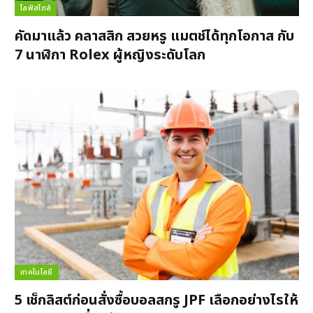
ไลฟ์สไตล์
คัดมาแล้ว คลาสสิก สวยหรู แมตช์ได้ทุกโอกาส กับ
7 นาฬิกา Rolex ผู้หญิงระดับโลก
เทคโนโลยี
5 เช็กลิสต์ก่อนสั่งซื้อบอลสกรู JPF เลือกอย่างไรให้