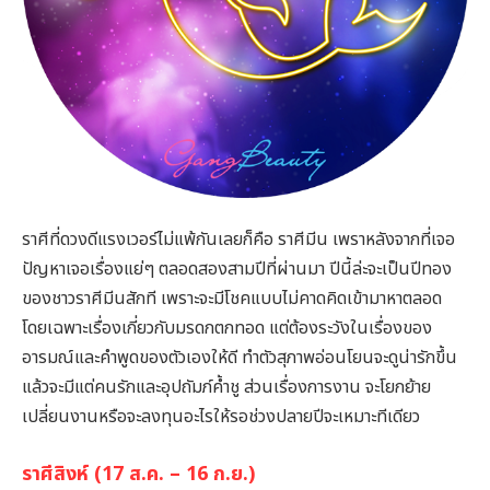
ราศีที่ดวงดีแรงเวอร์ไม่แพ้กันเลยก็คือ ราศีมีน เพราหลังจากที่เจอ
ปัญหาเจอเรื่องแย่ๆ ตลอดสองสามปีที่ผ่านมา ปีนี้ล่ะจะเป็นปีทอง
ของชาวราศีมีนสักที เพราะจะมีโชคแบบไม่คาดคิดเข้ามาหาตลอด
โดยเฉพาะเรื่องเกี่ยวกับมรดกตกทอด แต่ต้องระวังในเรื่องของ
อารมณ์และคำพูดของตัวเองให้ดี ทำตัวสุภาพอ่อนโยนจะดูน่ารักขึ้น
แล้วจะมีแต่คนรักและอุปถัมภ์ค้ำชู ส่วนเรื่องการงาน จะโยกย้าย
เปลี่ยนงานหรือจะลงทุนอะไรให้รอช่วงปลายปีจะเหมาะทีเดียว
ราศีสิงห์ (17 ส.ค. – 16 ก.ย.)