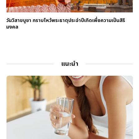
วันวิสาขบูชา กราบไหว้พระธาตุประจำปีเกิดเพื่อความเป็นสิริ
มงคล
แนะนำ