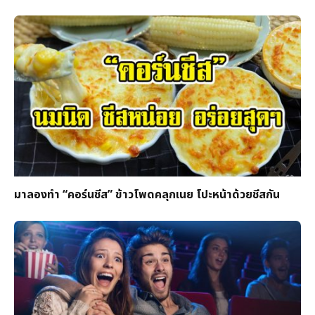
มาลองทำ “คอร์นชีส” ข้าวโพดคลุกเนย โปะหน้าด้วยชีสกัน