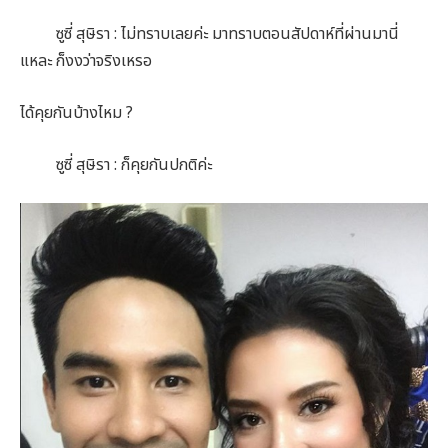
ซูซี่ สุษิรา : ไม่ทราบเลยค่ะ มาทราบตอนสัปดาห์ที่ผ่านมานี่
แหละ ก็งงว่าจริงเหรอ
ได้คุยกันบ้างไหม ?
ซูซี่ สุษิรา : ก็คุยกันปกติค่ะ