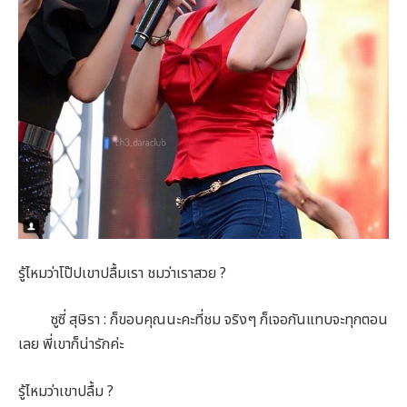
รู้ไหมว่าโป๊ปเขาปลื้มเรา ชมว่าเราสวย ?
ซูซี่ สุษิรา : ก็ขอบคุณนะคะที่ชม จริงๆ ก็เจอกันแทบจะทุกตอน
เลย พี่เขาก็น่ารักค่ะ
รู้ไหมว่าเขาปลื้ม ?