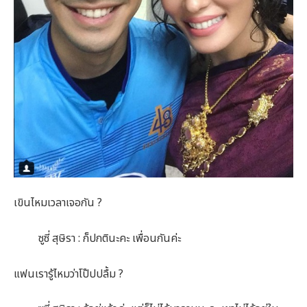
เขินไหมเวลาเจอกัน ?
ซูซี่ สุษิรา : ก็ปกตินะคะ เพื่อนกันค่ะ
แฟนเรารู้ไหมว่าโป๊ปปลื้ม ?