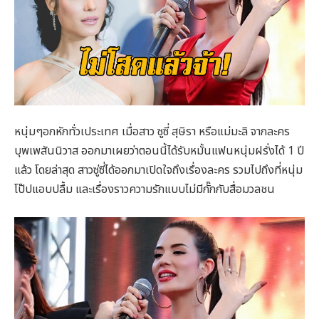
หนุ่มๆอกหักทั่วเประเทศ เมื่อสาว ซูซี่ สุษิรา หรือแม่มะลิ จากละคร
บุพเพสันนิวาส ออกมาเผยว่าตอนนี้ได้รับหมั้นแฟนหนุ่มฝรั่งได้ 1 ปี
แล้ว โดยล่าสุด สาวซู่ซี่ได้ออกมาเปิดใจถึงเรื่องละคร รวมไปถึงที่หนุ่ม
โป๊ปแอบปลื้ม และเรื่องราวความรักแบบไม่มีกั๊กกับสื่อมวลชน