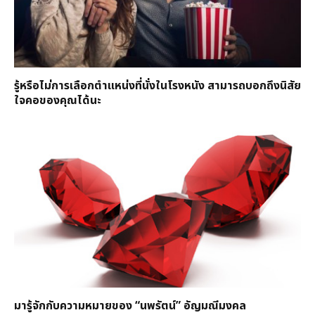
รู้หรือไม่การเลือกตำแหน่งที่นั่งในโรงหนัง สามารถบอกถึงนิสัย
ใจคอของคุณได้นะ
มารู้จักกับความหมายของ “นพรัตน์” อัญมณีมงคล