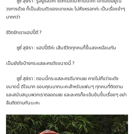
ซูซี่ สุษิรา : รู้อยู่แล้วค่ะ แต่ก็ไม่ได้มาถามนะคะ เขาไม่ได้อยู่ใน
วงการด้วย ก็เป็นส่วนตัวของเขาแหละ ไม่หึงหรอกค่ะ เป็นเรื่องขำๆ
มากกว่า
ชีวิตรักเราแฮปปี้ดี ?
ซูซี่ สุษิรา : แฮปปี้ดีค่ะ เส้นชีวิตทุกคนก็ขึ้นลงเหมือนกัน
เป็นยังไงบ้างกระแสละครดังขนาดนี้ ?
ซูซี่ สุษิรา : ตอนนี้กระแสละครดีมากเลย คาดไม่ถึงว่าจะดัง
ขนาดนี้ ดีใจมาก ขอบคุณมากนะคะสำหรับแฟนๆ ทุกคนที่ติดตาม
และสนับสนุนพวกเราตลอดเลย และละครก็จะเข้มข้นขึ้นเรื่อยๆ อย่า
ลืมติดตามกันนะคะ