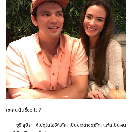
เขาคนนั้นชื่ออะไร ?
ซูซี่ สุษิรา : ก็ไปดูในไอจีก็ได้ค่ะ เป็นชาวต่างชาติค่ะ แฟนเป็นคน