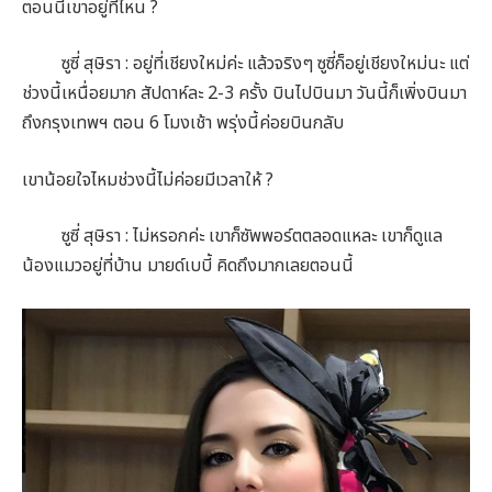
ตอนนี้เขาอยู่ที่ไหน ?
ซูซี่ สุษิรา : อยู่ที่เชียงใหม่ค่ะ แล้วจริงๆ ซูซี่ก็อยู่เชียงใหม่นะ แต่
ช่วงนี้เหนื่อยมาก สัปดาห์ละ 2-3 ครั้ง บินไปบินมา วันนี้ก็เพิ่งบินมา
ถึงกรุงเทพฯ ตอน 6 โมงเช้า พรุ่งนี้ค่อยบินกลับ
เขาน้อยใจไหมช่วงนี้ไม่ค่อยมีเวลาให้ ?
ซูซี่ สุษิรา : ไม่หรอกค่ะ เขาก็ซัพพอร์ตตลอดแหละ เขาก็ดูแล
น้องแมวอยู่ที่บ้าน มายด์เบบี้ คิดถึงมากเลยตอนนี้