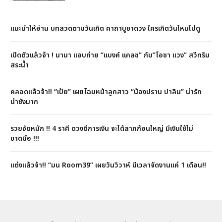
แนะนำให้อ่าน บทสวดตามวันเกิด คาถาบูชาดวง ใครเกิดวันไหนไปดู
เปิดตัวแล้วจ้า ! นานา แอบถ่าย “แบงค์ แคลช” กับ”โอซา แวง” สวีทริม
สระน้ำ
คลอดแล้วจ้า!! “เป้ย” เผยโฉมหน้าลูกสาว “น้องปราน ปาลิน” น่ารัก
น่าชังมาก
รวยจัดหนัก !! 4 ราศี ดวงดีการเงิน จะได้ลาภก้อนใหญ่ มีเงินใช้ไม่
ขาดมือ !!!
แต่งแล้วจ้า!! “มน Room39” เผยวันวิวาห์ มีเวลาจัดงานแค่ 1 เดือน!!