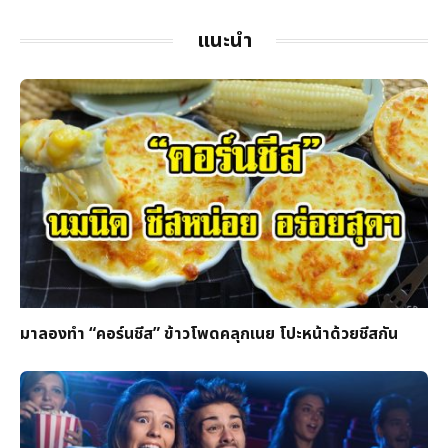
แนะนำ
มาลองทำ “คอร์นชีส” ข้าวโพดคลุกเนย โปะหน้าด้วยชีสกัน