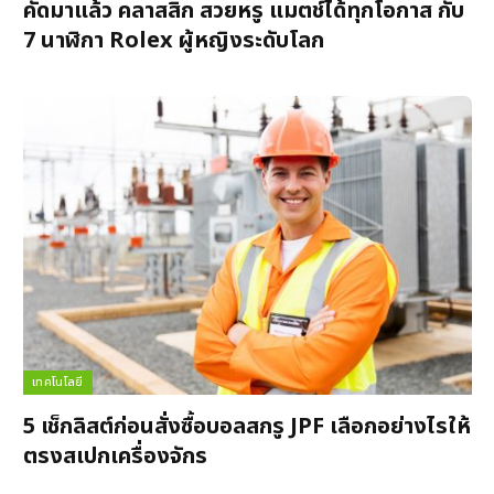
คัดมาแล้ว คลาสสิก สวยหรู แมตช์ได้ทุกโอกาส กับ
7 นาฬิกา Rolex ผู้หญิงระดับโลก
เทคโนโลยี
5 เช็กลิสต์ก่อนสั่งซื้อบอลสกรู JPF เลือกอย่างไรให้
ตรงสเปกเครื่องจักร