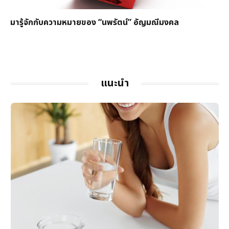
มารู้จักกับความหมายของ “นพรัตน์” อัญมณีมงคล
แนะนำ