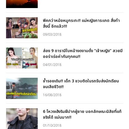
พีคกว่าหม้อหมูกระทะ!! แม่หญิงการะเกด สั่งทำ
สิ่งนี้ อีกแล้ว!!!
09/03/2018
ส่อง 9 ดารามีใบหน้างดงามดั่ง “เจ้าหญิง” สวยมี
ออร่าเร่อค่ากันทุกคน!!
04/01/2018
ซ้ำรอยเดิม!! เด็ก 3 ขวบติดในรถรับส่งนักเรียน
จนเสียชีวิต!!
16/08/2018
6 โหวงเฮ้งริมฝีปากผู้ชาย บอกลักษณะนิสัยที่แท้
จริงได้ แม่นมาก!!
01/10/2018