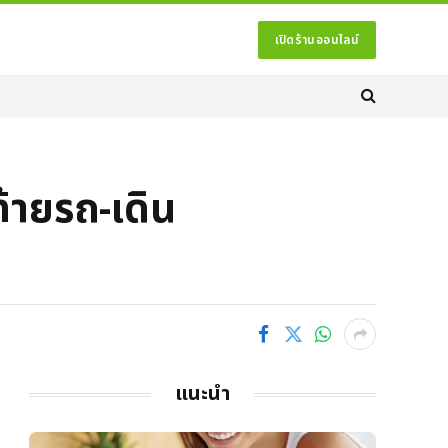
เปิดร้านออนไลน์
้ายรถ-เดิน
แนะนำ