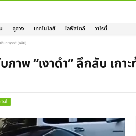
ิน
ดูดวง
เทคโนโลยี
ไลฟ์สไตล์
วาไรตี้
ดินทะลุรถ!! (คลิป)
บภาพ “เงาดำ” ลึกลับ เกาะท
าไรตี้