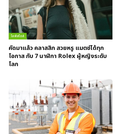
ไลฟ์สไตล์
คัดมาแล้ว คลาสสิก สวยหรู แมตช์ได้ทุก
โอกาส กับ 7 นาฬิกา Rolex ผู้หญิงระดับ
โลก