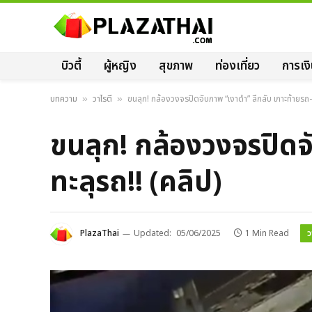
บิวตี้
ผู้หญิง
สุขภาพ
ท่องเที่ยว
การเง
บทความ
วาไรตี้
ขนลุก! กล้องวงจรปิดจับภาพ “เงาดำ” ลึกลับ เกาะท้ายรถ-เ
»
»
ขนลุก! กล้องวงจรปิดจั
ทะลุรถ!! (คลิป)
ว
PlazaThai
Updated:
05/06/2025
1 Min Read