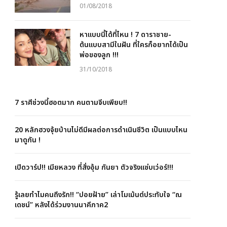
01/08/2018
หาแบบนี้ได้ที่ไหน ! 7 ดาราชาย-
ต้นแบบสามีในฝัน ที่ใครก็อยากได้เป็น
พ่อของลูก !!!
31/10/2018
7 ราศีช่วงนี้ฮอตมาก คนตามจีบเพียบ!!
20 หลักฮวงจุ้ยบ้านไม่ดีมีผลต่อการดำเนินชีวิต เป็นแบบไหน
มาดูกัน !
เปิดวาร์ป!! เมียหลวง ที่สั่งอุ้ม กันยา ตัวจริงแซ่บเว่อร์!!!
รู้เลยทำไมคนถึงรัก!! “ปอยฝ้าย” เล่าโมเม้นต์ประทับใจ “ณ
เดชน์” หลังได้ร่วมงานนาคีภาค2