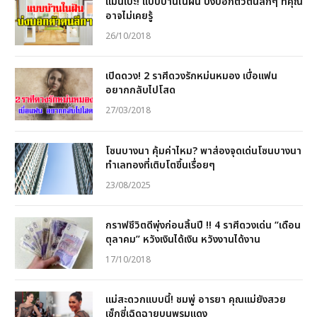
แม่นเป๊ะ! แบบบ้านในฝัน บ่งบอกตัวตนลึกๆ ที่คุณ
อาจไม่เคยรู้
26/10/2018
เปิดดวง! 2 ราศีดวงรักหม่นหมอง เบื่อแฟน
อยากกลับไปโสด
27/03/2018
โซนบางนา คุ้มค่าไหม? พาส่องจุดเด่นโซนบางนา
ทำเลทองที่เติบโตขึ้นเรื่อยๆ
23/08/2025
กราฟชีวิตดีพุ่งก่อนสิ้นปี !! 4 ราศีดวงเด่น “เดือน
ตุลาคม” หวังเงินได้เงิน หวังงานได้งาน
17/10/2018
แม่สะดวกแบบนี้! ชมพู่ อารยา คุณแม่ยังสวย
เซ็กซี่เฉิดฉายบนพรมแดง