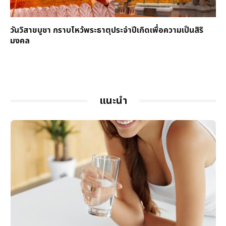
วันวิสาขบูชา กราบไหว้พระธาตุประจำปีเกิดเพื่อความเป็นสิริ
มงคล
แนะนำ