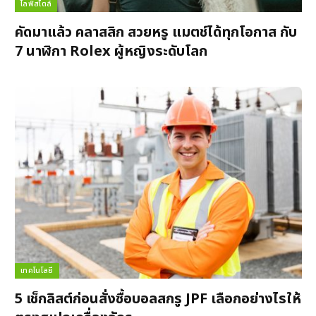
ไลฟ์สไตล์
คัดมาแล้ว คลาสสิก สวยหรู แมตช์ได้ทุกโอกาส กับ
7 นาฬิกา Rolex ผู้หญิงระดับโลก
เทคโนโลยี
5 เช็กลิสต์ก่อนสั่งซื้อบอลสกรู JPF เลือกอย่างไรให้