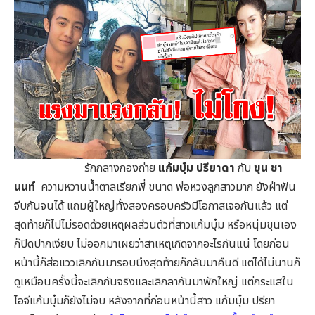
รักกลางกองถ่าย
แก้มบุ๋ม ปรียาดา
กับ
ขุน ชา
นนท์
ความหวานน้ำตาลเรียกพี่ ขนาด พ่อหวงลูกสาวมาก ยังฝ่าฟัน
จีบกันจนได้ แถมผู้ใหญ่ทั้งสองครอบครัวมีโอกาสเจอกันแล้ว แต่
สุดท้ายก็ไปไม่รอดด้วยเหตุผลส่วนตัวที่สาวแก้มบุ๋ม หรือหนุ่มขุนเอง
ก็ปิดปากเงียบ ไม่ออกมาเผยว่าสาเหตุเกิดจากอะไรกันแน่ โดยก่อน
หน้านี้ก็ส่อแววเลิกกันมารอบนึงสุดท้ายก็กลับมาคืนดี แต่ได้ไม่นานก็
ดูเหมือนครั้งนี้จะเลิกกันจริงและเลิกลากันมาพักใหญ่ แต่กระแสใน
ไอจีแก้มบุ๋มก็ยังไม่จบ หลังจากที่ก่อนหน้านี้สาว แก้มบุ๋ม ปรียา