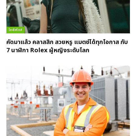
ไลฟ์สไตล์
คัดมาแล้ว คลาสสิก สวยหรู แมตช์ได้ทุกโอกาส กับ
7 นาฬิกา Rolex ผู้หญิงระดับโลก