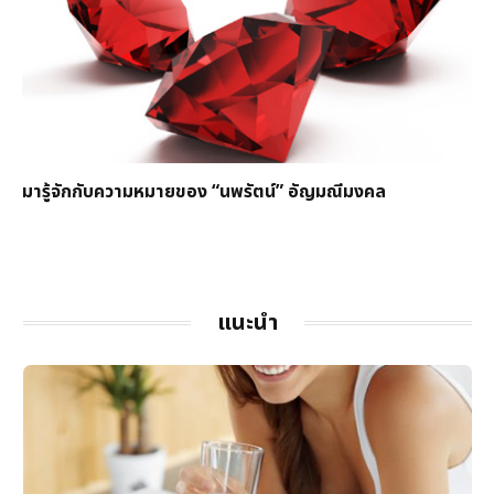
มารู้จักกับความหมายของ “นพรัตน์” อัญมณีมงคล
แนะนำ