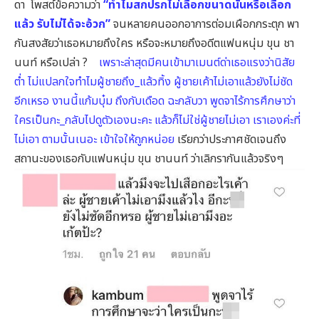
ดา โพสต์ข้อความว่า
“ทำไมสกปรกไม่เลือกขนาดนั้นหรือเลือก
แล้ว รับไม่ได้จะอ้วก”
จนหลายคนออกอาการต่อมเผือกกระตุก พา
กันสงสัยว่าเธอหมายถึงใคร หรือจะหมายถึงอดีตแฟนหนุ่ม ขุน ชา
นนท์ หรือเปล่า ?
เพราะล่าสุดมีคนเข้ามาเมนต์ด่าเธอแรงว่านิสัย
ต่ำ ไม่แปลกใจทำไมผู้ชายถึง_แล้วทิ้ง ผู้ชายเค้าไม่เอาแล้วยังไม่ชัด
อีกเหรอ งานนี้แก้มบุ๋ม ถึงกับเดือด ฉะกลับวา พูดจาไร้การศึกษาว่า
ใครเป็นกะ_กลับไปดูตัวเองนะคะ แล้วก็ไม่ใช่ผู้ชายไม่เอา เราเองค่ะที่
ไม่เอา ตามนั้นเนอะ เข้าใจให้ถูกหน่อย
เรียกว่าประกาศชัดเจนถึง
สถานะของเธอกับแฟนหนุ่ม ขุน ชานนท์ ว่าเลิกรากันแล้วจริงๆ