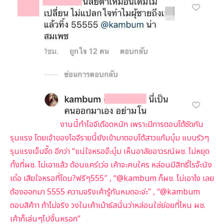
งานนี้ทำไอจีเดือดหนัก เพราะมีการตอบโต้ซัดกัน
รุนแรง โดยเจ้าของไอจีรายนี้ยังเข้ามาตอบโต้สาวแก้มบุ๋ม แบบรัวๆ
รุนแรงเจ็บจี๊ด อีกว่า “แน่ใจหรอจ๊ะบุ๋ม เห็นอาลัยอาวรณ์ผช. ไม่หยุด
ทั้งที่ผช. ไม่เอาแล้ว ด้อนแคร์เว่อ
เค้าจะคบใคร หล่อนมีสิทธิ์ไรจ๊ะนัง
เด๋อ เสียใจหรอที่โดน?ฟรีๆ555″ , “@kambum ก็ผช. ไม่เอาไง เลย
ต้องออกมา 5555 ความจริงเค้ารู้กันหมดอะจ่ะ” , “@kambum
ตอบสิค้าา ถ้าไม่จริง วงในเค้าเม้าธ์สนั่นว่าหล่อนใช่ย่อยที่ไหน ผช.
เค้าก็เล่นๆไปงั้นหรอก”