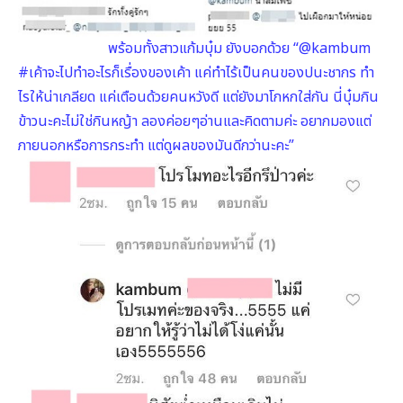
พร้อมทั้งสาวแก้มบุ๋ม ยังบอกด้วย “@kambum
#เค้าจะไปทำอะไรก็เรื่องของเค้า แค่ทำไร้เป็นคนของปนะชากร ทำ
ไรให้น่าเกลียด แค่เตือนด้วยคนหวังดี แต่ยังมาโกหกใส่กัน นี่บุ๋มกิน
ข้าวนะคะไม่ใช่กินหญ้า ลองค่อยๆอ่านและ
คิดตามค่ะ อยากมองแต่
ภายนอกหรือการกระทำ แต่ดูผลของมันดีกว่านะคะ”