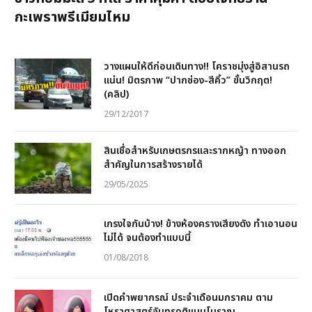
กะเพราพรีเมียมไหม
วางแผนให้ดีก่อนเดินทาง!! โคราชมุ่งสู่อิสานรถ
แน่น! มิตรภาพ “ปากช่อง-สีคิ้ว” ขั้นวิกฤต!
(คลิป)
29/12/2017
สินเชื่อสำหรับเกษตรกรและรากหญ้า ทางออก
สำคัญในการสร้างรายได้
29/05/2025
เกรงใจกันบ้าง! ข้างห้องครางเสียงดัง ทำเอานอน
ไม่ได้ จนต้องทำแบบนี้
01/08/2018
เปิดคำพยากรณ์ ประจำเดือนมกราคม ตาม
โหราศาสตร์จันทรคติแบบโบราณ