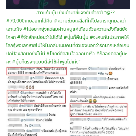
สาวแก้มบุ๋ม ยังเข้ามาชี้แจงกับด้วยว่า “@??
#70,000หายอยากได้คืน #ความช่วยเหลือที่ให้ไปจนเราถูกมองว่า
เอาแต่ใจ #ไม่อยากยุ่งแต่ลมผ่านหนูแค่เตือนด้วยความหวังดีแต่ยัง
โกหก #ก็จัดสักหน่อยว่าไม่ได้โง่ #บุ๋มก็คืนบุ๋ม
#จะคบกันประกาศให้
โลกรู้พอเลิกหายไปให้ในกลีบเมฆคนที่ตัวเองบอกว่ารักมากเหลือเกิน
ปกป้องสักนิดยังไม่มี #โชคดีตัดสินใจออกมาเร็ว #ก็ลองคิดอยู่นะ
คะ #บุ๋มก็ตรงๆแบบนี้ล่ะใช้คำพูดไม่เก่ง”