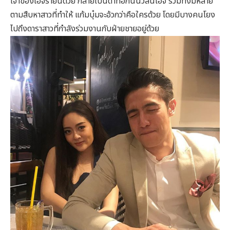
เจ้าของไอจีรายนี้ด้วย กลายเป็นด่าทอกันนัวลั่นไอจี รวมทั้งมีหลาย
ตามสืบหาสาวที่ทำให้ แก้มบุ๋มจะอ้วกว่าคือใครด้วย โดยมีบางคนโยง
ไปถึงดาราสาวที่กำลังร่วมงานกับฝ่ายชายอยู่ด้วย