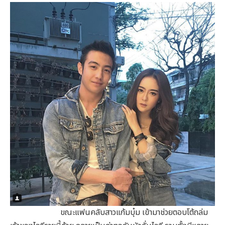
ขณะแฟนคลับสาวแก้มบุ๋ม เข้ามาช่วยตอบโต้ถล่ม