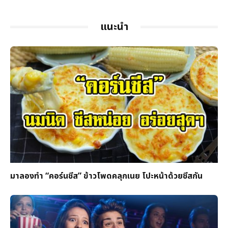
แนะนำ
มาลองทำ “คอร์นชีส” ข้าวโพดคลุกเนย โปะหน้าด้วยชีสกัน