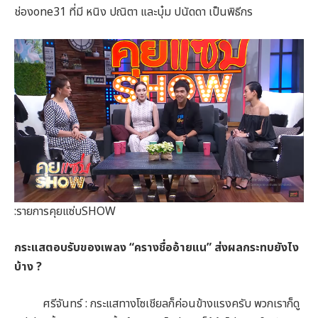
ช่องone31 ที่มี หนิง ปณิตา และบุ๋ม ปนัดดา เป็นพิธีกร
:รายการคุยแซ่บSHOW
กระแสตอบรับของเพลง “ครางชื่ออ้ายแน” ส่งผลกระทบยังไง
บ้าง ?
ศรีจันทร์ : กระแสทางโซเชียลก็ค่อนข้างแรงครับ พวกเราก็ดู