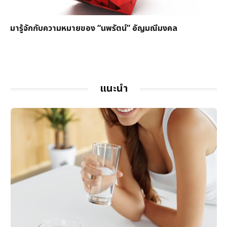
มารู้จักกับความหมายของ “นพรัตน์” อัญมณีมงคล
แนะนำ