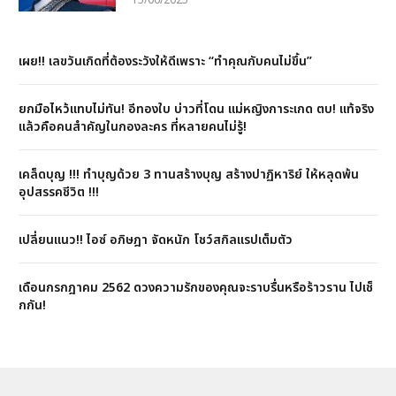
เผย!! เลขวันเกิดที่ต้องระวังให้ดีเพราะ “ทำคุณกับคนไม่ขึ้น”
ยกมือไหว้แทบไม่ทัน! อีทองใบ บ่าวที่โดน แม่หญิงการะเกด ตบ! แท้จริง
แล้วคือคนสำคัญในกองละคร ที่หลายคนไม่รู้!
เคล็ดบุญ !!! ทำบุญด้วย 3 ทานสร้างบุญ สร้างปาฏิหาริย์ ให้หลุดพ้น
อุปสรรคชีวิต !!!
เปลี่ยนแนว!! ไอซ์ อภิษฎา จัดหนัก โชว์สกิลแรปเต็มตัว
เดือนกรกฎาคม 2562 ดวงความรักของคุณจะราบรื่นหรือร้าวราน ไปเช็
กกัน!