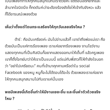
เป็นเพลงที่ทำให้ทุกคนสนุกไปกับเราด้วยค่ะ แต่ตอนอัดก็ยากและ
ลำบากใจนิดนึง ก็กดดันค่ะว่าจะต้องร้องยังไงให้เข้ากับจังหวะ แล้ว
ก็ได้อารมณ์เพลงด้วย
เห็นว่าตั้งแต่โดนกระแสร้องไห้ทุกวันเลยจริงไหม ?
ต้าร์ : คือมันเครียดค่ะ มันไปอ่านแล้วก็ เขาด่าถึงพ่อแม่เรา คือ
ด้วยมันเป็นแค่การร้องเพลง เราแค่อยากร้องเพลง งานโชว์งาน
แสดงทุกคนที่เป็นศิลปินก็อยากแสดงออกมาให้เต็มที่ แล้วครูเพลง
เขาก็ตั้งโจทย์มาว่าให้เราเป็นแบบนี้ แต่แม่กับพี่สาวก็ให้กำลังใจบอก
ว่า “อย่าไปเครียดนะ” คนที่เข้ามาคุกคามหรือด่าใน social
Facebook ของหนู หนูก็จะไม่ได้ตอบโต้อะไร ด้วยเพลงเราแค่อยาก
ให้ทุกคนสนุกสนานไปกับเราแค่นั้นเอง
พอมีเพลงนี้เกิดขึ้นทำให้มีงานเยอะขึ้น และขึ้นค่าตัวด้วยจริง
ไหม ?