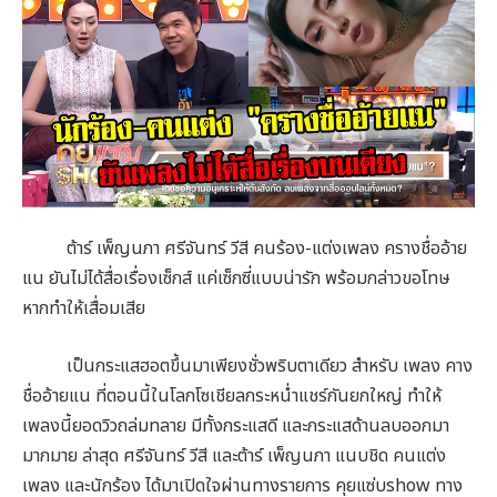
ต้าร์ เพ็ญนภา ศรีจันทร์ วีสี คนร้อง-แต่งเพลง ครางชื่ออ้าย
แน ยันไม่ได้สื่อเรื่องเซ็กส์ แค่เซ็กซี่แบบน่ารัก พร้อมกล่าวขอโทษ
หากทำให้เสื่อมเสีย
เป็นกระแสฮอตขึ้นมาเพียงชั่วพริบตาเดียว สำหรับ เพลง คาง
ชื่ออ้ายแน ที่ตอนนี้ในโลกโซเชียลกระหน่ำแชร์กันยกใหญ่ ทำให้
เพลงนี้ยอดวิวถล่มทลาย มีทั้งกระแสดี และกระแสด้านลบออกมา
มากมาย ล่าสุด ศรีจันทร์ วีสี และต้าร์ เพ็ญนภา แนบชิด คนแต่ง
เพลง และนักร้อง ได้มาเปิดใจผ่านทางรายการ คุยแซ่บshow ทาง