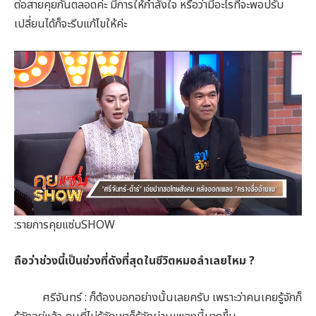
ต่อสายคุยกันตลอดค่ะ มีการให้กำลังใจ หรือว่ามีอะไรที่จะพอปรับ
เปลี่ยนได้ก็จะรีบแก้ไขให้ค่ะ
:รายการคุยแซ่บSHOW
ถือว่าช่วงนี้เป็นช่วงที่ดังที่สุดในชีวิตหมอลำเลยไหม ?
ศรีจันทร์ : ก็ต้องบอกอย่างนั้นเลยครับ เพราะว่าคนเคยรู้จักก็