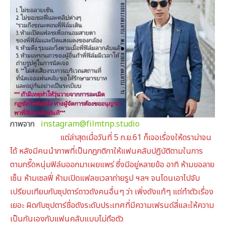
ภาพจาก
instagram@filmtnp.studio
แต่ล่าสุดเมื่อวันที่ 5 ก.ย.61 ก็เจอเรื่องให้ดราม่าจน
ได้ หลังมีคนนำภาพที่เป็นกฎกติกาให้แฟนคลับปฏิบัติตามในการ
ตามกรี๊ดหนุ่มฟิล์มออกมาเผยแพร่ ซึ่งมีอยู่หลายข้อ อาทิ ห้ามขอลาย
เซ็น ห้ามเซลฟี่ ห้ามเปิดแฟลชเวลาถ่ายรูป ฯลฯ จนโดนเอาไปจับ
เปรียบเทียบกับซุปตาร์ดาวดังคนอื่นๆ ว่า เพิ่งดังแท้ๆ แต่ทำตัวเรื่อง
เยอะ ผิดกับซุปตาร์ชื่อดังระดับประเทศที่มีความเฟรนด์ลี่และให้ความ
เป็นกันเองกับแฟนคลับแบบไม่ถือตัว