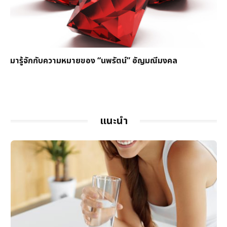
มารู้จักกับความหมายของ “นพรัตน์” อัญมณีมงคล
แนะนำ