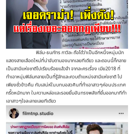
ฟิล์ม-ธนภัทร กาวิละ ถือได้ว่าเป็นอีกหนึ่งหนุ่มนัก
แสดงสายเลือดใหม่ที่น่าจับตามองมากเลยทีเดียว และตอนนี้ก็กลาย
เป็นสามีแห่งชาติไปเรียบร้อยแล้วจ้า จากละครเรื่อง เมีย2018 ที่
ทำเอาหนุ่มฟิล์มกลายเป็นที่รู้จักและควบตำแหน่งสามีแห่งชาติ ไป
เพียงชั่วข้าวคืน กับเสน่ห์ในบทบอสวศินที่ทำเอาสาวๆค่อนประเทศ
กรี๊ดหนักมาก ในความหล่อและรอยยิ้มอันทรงพลังที่ยิ้มออกมาทีทำ
เอาสาวๆใจละลายเลยทีเดียว