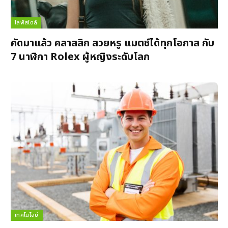
ไลฟ์สไตล์
คัดมาแล้ว คลาสสิก สวยหรู แมตช์ได้ทุกโอกาส กับ
7 นาฬิกา Rolex ผู้หญิงระดับโลก
เทคโนโลยี