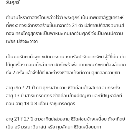
วันศุกร์
ตำนานโหราศาสตร์ไทยกล่าวไว้ว่า พระศุกร์ เป็นเทพยดาอัฏฐเคราะห์
ที่พระอิศวรเจ้าทรงสร้างขึ้นมาจากวัว 21 ตัว มีสีกายปภัสสร วิมานสี
ทอง ทรงโคอุสุภราชเป็นพาหนะ คนเกิดวันศุกร์ จึงเป็นคนมีความ
เพียร มีสัจจะ วาจา
เป็นคนรักษาคำพูด ขยันการงาน หาทรัพย์ รักษาทรัพย์ จู้จี้ขี้บ่น บ่น
ได้ทุกเรื่อง ตอนเด็กลำบาก มักกำพร้าพ่อ ตามเกณฑ์ชะตาต้องลำบาก
ถึง 2 ครั้ง แล้วจึงได้ดี และดำรงชีวิตอย่างมีความสุขตลอดอายุขัย
อายุ เกิด ? 21 ปี ดาวศุกร์เสวยอายุ ชีวิตค่อนข้างสบาย จนกระทั่ง
อายุ 13 ปี เสาร์แทรกศุกร์ ชีวิตค่อนข้างมีปัญหา และมีปัญหาอีกที
ตอน อายุ 18 ปี 8 เดือน ราหูแทรกศุกร์
อายุ 21 ? 27 ปี ดาวอาทิตย์เสวยอายุ ชีวิตค่อนข้างเหนื่อย ถ้าอาทิตย์
เป็น อริ มรณะ วินาสน์ หรือ กุมลัคนา ชีวิตเหนื่อยมาก