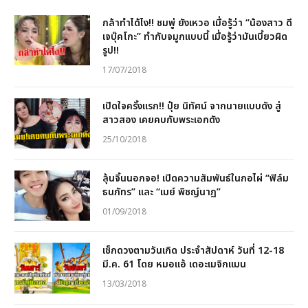
กล้าทำได้ไง!! ชมพู่ ยังเหวอ เมื่อรู้ว่า “น้องสาว ดี
เจบุ๊คโกะ” ทำกับจมูกแบบนี้ เมื่อรู้ว่ามันเบี้ยวผิด
รูป!!
17/07/2018
เปิดใจครั้งแรก!! ปุ๋ย นิทัศน์ จากนายแบบดัง สู่
สาวสอง เคยคบกับพระเอกดัง
25/10/2018
ลุ้นจิ้นนอกจอ! เปิดความสัมพันธ์ในกอไผ่ “ฟิล์ม
ธนภัทร” และ “เมย์ พิชญ์นาฏ”
01/09/2018
เช็กดวงตามวันเกิด ประจำสัปดาห์ วันที่ 12-18
มี.ค. 61 โดย หมอแอ้ เดอะเมจิกแมน
13/03/2018