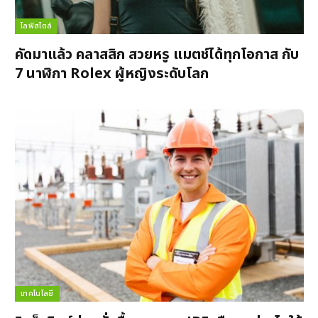
ไลฟ์สไตล์
คัดมาแล้ว คลาสสิก สวยหรู แมตช์ได้ทุกโอกาส กับ
7 นาฬิกา Rolex ผู้หญิงระดับโลก
เทคโนโลยี