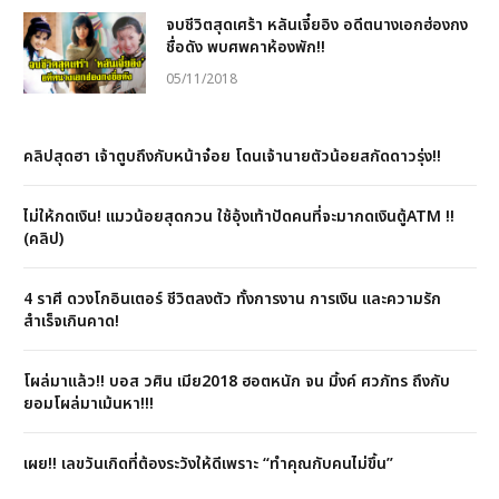
จบชีวิตสุดเศร้า หลันเจี๋ยอิง อดีตนางเอกฮ่องกง
ชื่อดัง พบศพคาห้องพัก!!
05/11/2018
คลิปสุดฮา เจ้าตูบถึงกับหน้าจ๋อย โดนเจ้านายตัวน้อยสกัดดาวรุ่ง!!
ไม่ให้กดเงิน! แมวน้อยสุดกวน ใช้อุ้งเท้าปัดคนที่จะมากดเงินตู้ATM !!
(คลิป)
4 ราศี ดวงโกอินเตอร์ ชีวิตลงตัว ทั้งการงาน การเงิน และความรัก
สำเร็จเกินคาด!
โผล่มาแล้ว!! บอส วศิน เมีย2018 ฮอตหนัก จน มิ้งค์ ศวภัทร ถึงกับ
ยอมโผล่มาเม้นหา!!!
เผย!! เลขวันเกิดที่ต้องระวังให้ดีเพราะ “ทำคุณกับคนไม่ขึ้น”