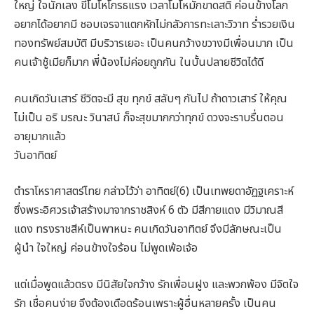
ใหญ่ ใจนักเลง ขี้โมโหโกรธแรง เวลาโมโหมักขาดสติ ค่อนข้างโลภ
อยากได้อยากมี ชอบเจรจาแตกหักไม่กลัวการทะเลาะวิวาท ร่ำรวยเงิน
ทองทรัพย์สมบัติ มีบริวารเยอะ เป็นคนกว้างขวางมีเพื่อนมาก เป็น
คนเจ้าชู้เมียก็มาก พี่น้องไม่ค่อยถูกกัน ในบั้นปลายชีวิตได้ดี
คนเกิดวันเสาร์ ชีวิตจะมี สุข ทุกข์ สลับๆ กันไป ถ้าดาวเสาร์ ให้คุณ
ไม่เป็น อริ มรณะ วินาสน์ ก็จะสุขมากกว่าทุกข์ ดวงจะราบรื่นตอน
อายุมากแล้ว
วันอาทิตย์
ตำราโหราศาสตร์ไทย กล่าวไว้ว่า อาทิตย์(6) เป็นเทพยดาอัฏฐเคราะห์
ซึ่งพระอิศวรเจ้าสร้างมาจากราชสิงห์ 6 ตัว มีสีกายแดง มีวิมาณสี
แดง ทรงราชสีห์เป็นพาหนะ คนเกิดวันอาทิตย์ จึงมีลักษณะเป็น
ผู้นำ ใจใหญ่ ค่อนข้างใจร้อน ไม่พูดเพ้อเจ้อ
แต่เมื่อพูดแล้วตรง มีนิสัยใจกว้าง รักเพื่อนฝูง และพวกพ้อง มีจิตใจ
รัก เชื่อคนง่าย จึงต้องเดือดร้อนเพราะผู้อื่นหลายครั้ง เป็นคน