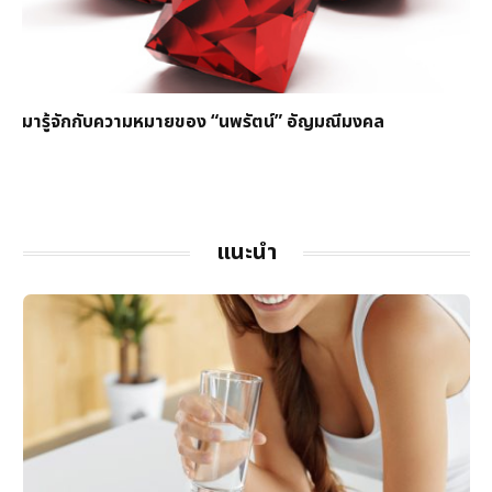
มารู้จักกับความหมายของ “นพรัตน์” อัญมณีมงคล
แนะนำ