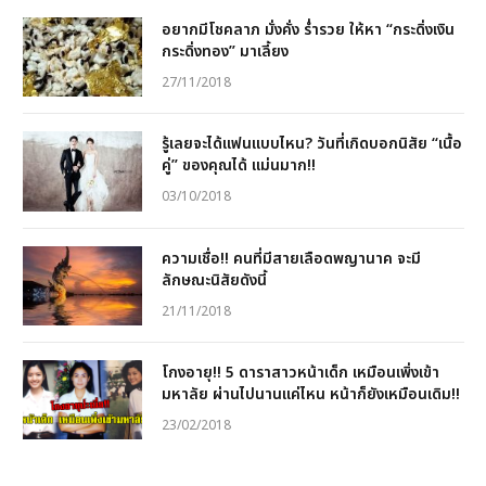
อยากมีโชคลาภ มั่งคั่ง ร่ำรวย ให้หา “กระดิ่งเงิน
กระดิ่งทอง” มาเลี้ยง
27/11/2018
รู้เลยจะได้แฟนแบบไหน? วันที่เกิดบอกนิสัย “เนื้อ
คู่” ของคุณได้ แม่นมาก!!
03/10/2018
ความเชื่อ!! คนที่มีสายเลือดพญานาค จะมี
ลักษณะนิสัยดังนี้
21/11/2018
โกงอายุ!! 5 ดาราสาวหน้าเด็ก เหมือนเพิ่งเข้า
มหาลัย ผ่านไปนานแค่ไหน หน้าก็ยังเหมือนเดิม!!
23/02/2018