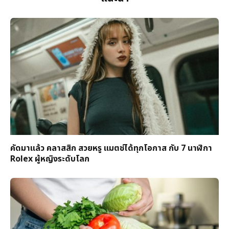
คัดมาแล้ว คลาสสิก สวยหรู แมตช์ได้ทุกโอกาส กับ 7 นาฬิกา
Rolex ผู้หญิงระดับโลก