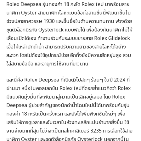
Rolex Deepsea รุ่นทองคำ 18 กะรัต Rolex ใหม่ มาพร้อมสาย
นาฬิกา Oyster สายนาฬิกาโลหะแบบข้อต่อสามชิ้นนี้พัฒนาขึ้นใน
ช่วงปลายทศวรรษ 1930 และขึ้นชื่อในด้านความทนทาน พ่วงด้วย
ชุดตัวล็อกนิรภัย Oysterlock แบบพับได้ เพื่อป้องกันนาฬิกาไม่ให้
เลื่อนเปิดได้เอง ทำงานร่วมกับระบบขยายสาย Rolex Glidelock
เอื้อให้เหล่านักดำน้ำ สามารถปรับความยาวของสายโลหะได้อย่าง
สะดวก โดยไม่ต้องใช้อุปกรณ์ช่วย อีกทั้งยังมีความยืดหยุ่นสูง สวม
ใส่สบายข้อมือ และอายุการใช้งานที่ยาวนาน
และนี่คือ Rolex Deepsea ที่เปิดตัวไปสดๆ ร้อนๆ ในปี 2024 ที่
ผ่านมา หนึ่งในคอลเลกชัน Rolex ใหม่ที่ตอกย้ำแนวคิดว่า Rolex
มีแนวคิดมุ่งมั่นที่จะพัฒนาสู่ความเป็นเลิศอยู่เสมอ โดย Rolex
Deepsea ผู้ช่วยสำคัญของนักดำน้ำโฉมใหม่นี้ได้มาพร้อมกับรุ่น
ทองคำ 18 กะรัตเป็นครั้งแรก และยังได้เพิ่มฟังก์ชันใหม่ๆ เพื่อ
เสริมให้การดูเวลาและจับเวลาในห้วงทะเลลึกแม่นยำมากยิ่งขึ้น ใช้
งานง่ายมากที่สุด ไม่ว่าจะเป็นกลไกคาลิเบอร์ 3235 การเลือกใช้สาย
นาฬิกา Oyster และชุดตัวล็อกนิรภัย Oysterlock นอกจากนี้ใน