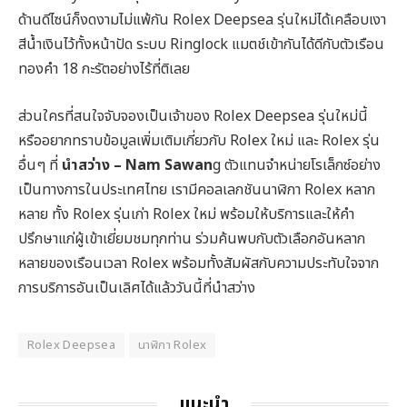
ด้านดีไซน์ก็งดงามไม่แพ้กัน Rolex Deepsea รุ่นใหม่ได้เคลือบเงา
สีน้ำเงินไว้ทั้งหน้าปัด ระบบ Ringlock แมตช์เข้ากันได้ดีกับตัวเรือน
ทองคำ 18 กะรัตอย่างไร้ที่ติเลย
ส่วนใครที่สนใจจับจองเป็นเจ้าของ Rolex Deepsea รุ่นใหม่นี้
หรืออยากทราบข้อมูลเพิ่มเติมเกี่ยวกับ Rolex ใหม่ และ Rolex รุ่น
อื่นๆ ที่
นำสว่าง – Nam Sawan
g ตัวแทนจำหน่ายโรเล็กซ์อย่าง
เป็นทางการในประเทศไทย เรามีคอลเลกชันนาฬิกา Rolex หลาก
หลาย ทั้ง Rolex รุ่นเก่า Rolex ใหม่ พร้อมให้บริการและให้คำ
ปรึกษาแก่ผู้เข้าเยี่ยมชมทุกท่าน ร่วมค้นพบกับตัวเลือกอันหลาก
หลายของเรือนเวลา Rolex พร้อมทั้งสัมผัสกับความประทับใจจาก
การบริการอันเป็นเลิศได้แล้ววันนี้ที่นำสว่าง
Rolex Deepsea
นาฬิกา Rolex
แนะนำ