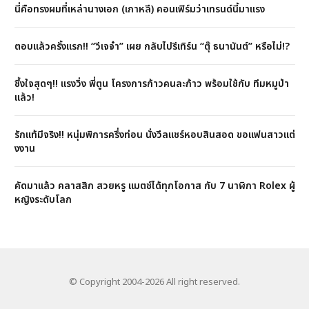
นี่คือทรงผมที่เหล่านางเอก (เกาหลี) คอนเฟิร์มว่าเทรนด์นี้มาแรง
ตอบแล้วครั้งแรก!! “วีเจจ๋า” เผย กลับไปรีเทิร์น “ตุ๊ ธนานันต์” หรือไม่!?
ซึ้งใจสุดๆ!! แรงวิ่ง พี่ตูน โครงการก้าวคนละก้าว พร้อมใช้กับ ทีมหมูป่า
แล้ว!
รักแท้มีจริง!! หนุ่มพิการครึ่งท่อน นั่งวีลเเชร์หอบสินสอด ขอเเฟนสาวเเต่
งงาน
คัดมาแล้ว คลาสสิก สวยหรู แมตช์ได้ทุกโอกาส กับ 7 นาฬิกา Rolex ผู้
หญิงระดับโลก
© Copyright 2004-2026 All right reserved.