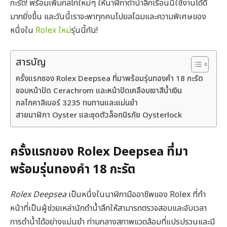
กะรัต! พร้อมเพิ่มกลไกใหม่ๆ ให้นาฬิกาดำน้ำลึกเรือนนี้ใช้งานได้ดี
มากยิ่งขึ้น และวันนี้เราจะพาทุกคนไปยลโฉมและความพิเศษของ
หนึ่งใน
Rolex ใหม่
รุ่นนี้กัน!
สารบัญ
ครั้งแรกของ Rolex Deepsea ที่มาพร้อมรุ่นทองคำ 18 กะรัต
ขอบหน้าปัด Cerachrom และหน้าปัดเคลือบเงาสีน้ำเงิน
กลไกคาลิเบอร์ 3235 ทนทานและแม่นยำ
สายนาฬิกา Oyster และชุดตัวล็อกนิรภัย Oysterlock
ครั้งแรกของ Rolex Deepsea ที่มา
พร้อมรุ่นทองคำ 18 กะรัต
Rolex Deepsea
เป็นหนึ่งในนาฬิกามืออาชีพของ Rolex ที่ทำ
หน้าที่เป็นผู้ช่วยเหล่านักดำน้ำลึกให้สามารถตรวจสอบและจับเวลา
การดำน้ำได้อย่างแม่นยำ ท่ามกลางสภาพแวดล้อมที่แปรปรวนและมี