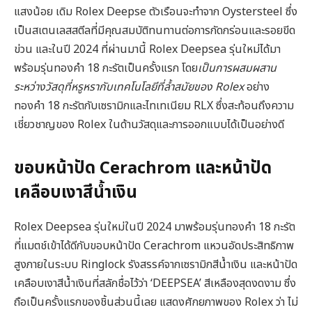
แสงน้อย เดิม Rolex Deepse ตัวเรือนจะทำจาก Oystersteel ซึ่ง
เป็นสเตนเลสสตีลที่มีคุณสมบัติทนทานต่อการกัดกร่อนและรอยขีด
ข่วน และในปี 2024 ที่ผ่านมานี้ Rolex Deepsea รุ่นใหม่ได้มา
พร้อมรุ่นทองคำ 18 กะรัตเป็นครั้งแรก โดย
เป็นการผสมผสาน
ระหว่างวัสดุที่หรูหรากับเทคโนโลยีที่ล้ำสมัยของ Rolex
อย่าง
ทองคำ 18 กะรัตกับเซรามิกและไทเทเนียม RLX ซึ่งสะท้อนถึงความ
เชี่ยวชาญของ Rolex ในด้านวัสดุและการออกแบบได้เป็นอย่างดี
ขอบหน้าปัด Cerachrom และหน้าปัด
เคลือบเงาสีน้ำเงิน
Rolex Deepsea รุ่นใหม่ในปี 2024 มาพร้อมรุ่นทองคำ 18 กะรัต
ที่แมตช์เข้าได้ดีกับขอบหน้าปัด Cerachrom แหวนอัดประสิทธิภาพ
สูงภายในระบบ Ringlock รังสรรค์จากเซรามิกสีน้ำเงิน และหน้าปัด
เคลือบเงาสีน้ำเงินที่สลักชื่อไว้ว่า ‘DEEPSEA’ สีเหลืองสุดงดงาม ซึ่ง
ถือเป็นครั้งแรกของชิ้นส่วนนี้เลย แสดงศักยภาพของ Rolex ว่า ไม่