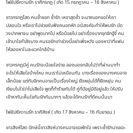
ไพ่ยิปซีความรัก ราศีกรกฎ ( เกิด 15 กรกฎาคม – 16 สิงหาคม )
ชาวกรกฎโสด คนช้ำชอก ช้ำรัก เหงาสุดขั้ว จะมาซบอกขอให้เรา
ปลอบใจ หรือเราไปช่วยรับฟังคนอกหัก อนิสงค์จะทำให้พบรัก มีด
วงปากพาจน อย่าพูดมากไป หรือน้อยไป อย่าเรื่องมากจุกจิกจู้จี้ คน
เข้ามาใจกำลังบาง คนรอรักเก่าช่วงนี้อย่าเพิ่งหวัง มองหาว่าที่แฟน
ให้ลองหาในละแวกใกล้บ้าน
ชาวกรกฎมีคู่ คนรักจะน้อยใจง่าย ลองมองกลับไปว่าที่ผ่านมาทำ
อะไรให้เสียใจบ้างไหม คนเราไม่เหมือนกัน บางเรื่องของบางคนอาจ
เล็กน้อย แต่กับอีกคนอาจเป็นเรื่องใหญ่ ยืดหยุ่นได้ก็ยืดหยุ่น คน
เงียบไม่ใช่ว่าไม่เสียใจ พูดก็ทำร้ายกันได้ คู่ที่มีอยู่มีดีอยู่แล้ว ให้ปรับ
เข้าหากันเห็นใจกันรักกันมากๆ แล้วจะได้คนรักที่ดีคนนั้นมา
ไพ่ยิปซีความรัก ราศีสิงห์ ( เกิด 17 สิงหาคม – 16 กันยายน )
ชาวสิงห์โสด ปักษ์นี้ชาวสิงห์บางคนอาจขอพักใจ เพราะช้ำรักมาเยอะ