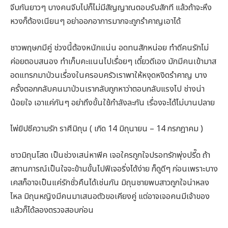
จีบกันยาวๆ บางคนจีบไปก็ไม่มีสัญญาณตอบรับสักที แล้วถ้าจะหึง
หวงก็ต้องเนียนๆ อย่าออกอาการมากจะถูกรำคาญเอาได้
ชาวพฤษภมีคู่ ช่วงนี้ต้องหนักแน่น อดทนสักหน่อย ทำดีคนรักไม่
ค่อยตอบสนอง ทำเก็บคะแนนไปเรื่อยๆ เดี๋ยวดีเอง มักมีคนเข้ามาส
อดแทรกมาป่วนเรื่องในครอบครัวเราพาให้หงุดหงิดรำคาญ บาง
ครั้งตอกกลับคนมาป่วนเรากลับถูกหาว่าตอบกลับแรงไป ช่างน่า
น้อยใจ เอาแค่กันๆ อย่าถึงขั้นใช้กำลังละกัน เรื่องจะได้ไม่บานปลาย
ไพ่ยิปซีความรัก ราศีมิถุน ( เกิด 14 มิถุนายน – 14 กรกฎาคม )
ชาวมิถุนโสด เป็นช่วงเสน่หาพีค เจอใครถูกใจปรอทรักพุ่งปรี๊ด ถ้า
สถานการณ์เป็นใจจะข้ามขั้นไปฟีเจอริ่งได้ง่าย ก็ดูดีๆ ก่อนเพราะบาง
เคสก็อาจเป็นแค่รักชั่วคืนได้เช่นกัน มิถุนชายพบสาวถูกใจน่าหลง
ไหล มิถุนหญิงมีคนมาเสนอตัวขอเคียงคู่ แต่อาจเจอคนมีเจ้าของ
แล้วก็ได้ลองตรวจสอบก่อน