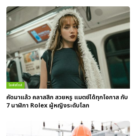
ไลฟ์สไตล์
คัดมาแล้ว คลาสสิก สวยหรู แมตช์ได้ทุกโอกาส กับ
7 นาฬิกา Rolex ผู้หญิงระดับโลก