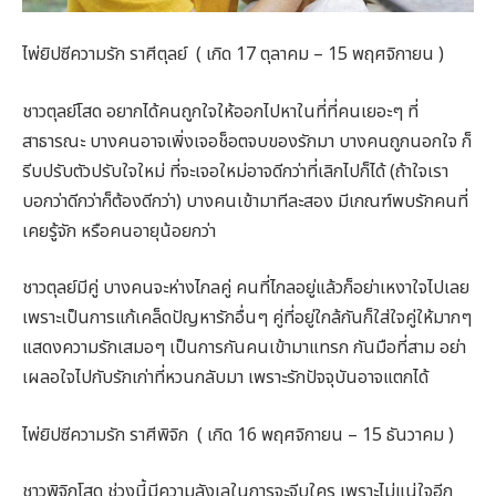
ไพ่ยิปซีความรัก ราศีตุลย์ ( เกิด 17 ตุลาคม – 15 พฤศจิกายน )
ชาวตุลย์โสด อยากได้คนถูกใจให้ออกไปหาในที่ที่คนเยอะๆ ที่
สาธารณะ บางคนอาจเพิ่งเจอช็อตจบของรักมา บางคนถูกนอกใจ ก็
รีบปรับตัวปรับใจใหม่ ที่จะเจอใหม่อาจดีกว่าที่เลิกไปก็ได้ (ถ้าใจเรา
บอกว่าดีกว่าก็ต้องดีกว่า) บางคนเข้ามาทีละสอง มีเกณฑ์พบรักคนที่
เคยรู้จัก หรือคนอายุน้อยกว่า
ชาวตุลย์มีคู่ บางคนจะห่างไกลคู่ คนที่ไกลอยู่แล้วก็อย่าเหงาใจไปเลย
เพราะเป็นการแก้เคล็ดปัญหารักอื่นๆ คู่ที่อยู่ใกล้กันก็ใส่ใจคู่ให้มากๆ
แสดงความรักเสมอๆ เป็นการกันคนเข้ามาแทรก กันมือที่สาม อย่า
เผลอใจไปกับรักเก่าที่หวนกลับมา เพราะรักปัจจุบันอาจแตกได้
ไพ่ยิปซีความรัก ราศีพิจิก ( เกิด 16 พฤศจิกายน – 15 ธันวาคม )
ชาวพิจิกโสด ช่วงนี้มีความลังเลในการจะจีบใคร เพราะไม่แน่ใจอีก