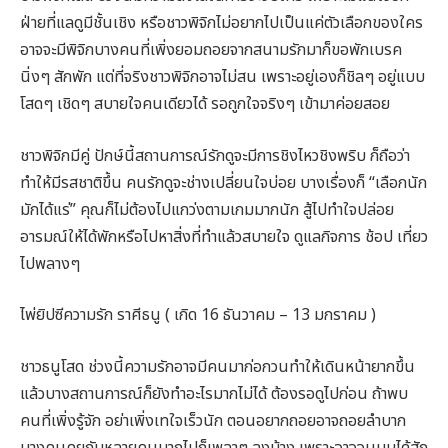
ฝ่ายที่แลดูมีชั้นเชิง หรือชาวพิจิกไม่อยากไปเป็นแค่ตัวเลือกของใคร
อาจจะมีพิจิกบางคนที่เพิ่งยอมถอยจากสนามรักมาก็ขอพักเบรค
นิ่งๆ สักพัก แต่ที่จริงชาวพิจิกอาจไม่สน เพราะอยู่เองก็ชิลๆ อยู่แบบ
โสดๆ เชิดๆ สบายใจคนเดียวได้ รอถูกใจจริงๆ เข้ามาค่อยสอย
ชาวพิจิกมีคู่ ปักษ์นี้สถานการณ์รักดูจะมีการชิงไหวชิงพริบ ก็ถือว่า
ทำให้มีรสชาติขึ้น คนรักดูจะช่างเปลี่ยนใจบ่อย บางเรื่องก็ “เลือกนัก
มักได้แร่” คุณก็ไม่ต้องไปแกว่งตามเกมมากนัก สู้ไปทำใจปล่อย
อารมณ์ให้ได้พักหรือไปหาสิ่งที่ทำแล้วสบายใจ ดูแลกิจการ ช้อป เที่ยว
ไปพลางๆ
ไพ่ยิปซีความรัก ราศีธนู ( เกิด 16 ธันวาคม – 13 มกราคม )
ชาวธนูโสด ช่วงนี้ความรักอาจมีคนมาก่อกวนทำให้เดินหน้ายากขึ้น
แล้วบางสถานการณ์ก็ยังทำอะไรมากไม่ได้ ต้องรอดูไปก่อน ถ้าพบ
คนที่เพิ่งรู้จัก อย่าเพิ่งเทใจเร็วนัก ตอนอยากถอยอาจถอยลำบาก
บางคนคุยกับหลายคนมากไปก็เพลาๆ ลงบ้าง เพราะอาจจนมุมได้สัก