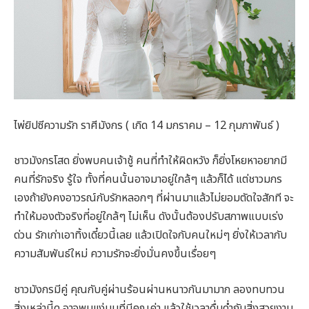
ไพ่ยิปซีความรัก ราศีมังกร ( เกิด 14 มกราคม – 12 กุมภาพันธ์ )
ชาวมังกรโสด ยิ่งพบคนเจ้าชู้ คนที่ทำให้ผิดหวัง ก็ยิ่งโหยหาอยากมี
คนที่รักจริง รู้ใจ ทั้งที่คนนั้นอาจมาอยู่ใกล้ๆ แล้วก็ได้ แต่ชาวมกร
เองถ้ายังคงอาวรณ์กับรักหลอกๆ ที่ผ่านมาแล้วไม่ยอมตัดใจสักที จะ
ทำให้มองตัวจริงที่อยู่ใกล้ๆ ไม่เห็น ดังนั้นต้องปรับสภาพแบบเร่ง
ด่วน รักเก่าเอาทิ้งเดี๋ยวนี้เลย แล้วเปิดใจกับคนใหม่ๆ ยิ่งให้เวลากับ
ความสัมพันธ์ใหม่ ความรักจะยิ่งมั่นคงขึ้นเรื่อยๆ
ชาวมังกรมีคู่ คุณกับคู่ผ่านร้อนผ่านหนาวกันมามาก ลองทบทวน
สิ่งเหล่านี้ดู อาจพบแง่มุมที่มีคุณค่า แล้วใช้เวลาดื่มด่ำกับสิ่งสวยงาม