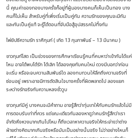
นี้ คุณค่าของทองบางครั้งก็อยู่ที่ผู้มองบางคนก็เห็นเป็นทอง บาง
คนก็ไม่เห็น สำหรับคู่ที่เพิ่งเริ่มเป็นคู่กัน ความรักของคุณจะมีกัน
และกันเป็นคู่แท้ จะรู้ได้ตอนที่จับมือสู้อุปสรรคไม่ทิ้งกัน
ไพ่ยิปซีความรัก ราศีกุมภ์ ( เกิด 13 กุมภาพันธ์ – 13 มีนาคม )
ชาวกุมภ์โสด เป็นช่วงของการศึกษาเรียนรู้คนที่คบหาว่าเข้ากันได้แค่
ไหน อาจได้พบได้รัก ได้เลิก ได้ลองคุยกับคนใหม่ ดวงมีบอกว่าก่อน
จะเริ่ม หรือจะจบความสัมพันธ์ใด ลองทบทวนให้ลึกถึงความจริงที่
ซ่อนอยู่ เพราะอาจมีการตัดสินใจบางครั้งที่ผิดพลาดไป ลองแยก
ระหว่างรักจริงกับความหลงชั่ววูบ
ชาวกุมภ์มีคู่ บางคนจะมีคำถาม อาจรู้สึกว่าทุ่มเทให้กับคนรักแล้วไม่มี
การตอบรับเท่าที่ควร แต่ขณะเดียวกันลองหาดูว่าคนรักรู้สึกว่าเรา
จำกัดหึงหวงมากเกินไปไหม ก็ถึงเวลาหาความจริงให้กระจ่างว่าต่าง
ฝ่ายต่างคิดมากเกินจริงหรือมันเป็นอย่างนั้นจริง ไม่ว่าอย่างไหนก็