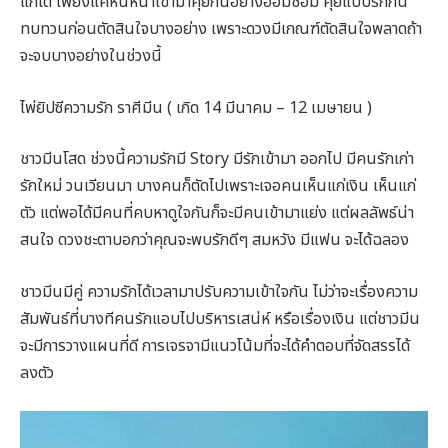
แก้ได้ เพียงแค่หันหน้าเข้ามาคุยกันอย่างออมชอม คุยแบบรักกัน
ทบทวนก่อนตัดสินใจบางอย่าง เพราะดวงมีเกณฑ์ตัดสินใจพลาดถ้า
จะจบบางอย่างในช่วงนี้
ไพ่ยิปซีความรัก ราศีมีน ( เกิด 14 มีนาคม – 12 เมษายน )
ชาวมีนโสด ช่วงนี้ความรักมี Story มีรักเข้ามา ออกไป มีคนรักเก่า
รักใหม่ วนเวียนมา บางคนก็ตัดไปเพราะเจอคนเห็นแก่เงิน เห็นแก่
ตัว แต่พอได้มีคนที่คบหาดูใจกันก็จะมีคนเข้ามาแย่ง แต่ผลลัพธ์น่า
สนใจ ดวงชะตาบอกว่าคุณจะพบรักดีๆ สมหวัง มีแฟน จะได้ฉลอง
ชาวมีนมีคู่ ความรักได้เวลามาปรับความเข้าใจกัน ไม่ว่าจะเรื่องความ
สัมพันธ์ที่บางทีคนรักแอบไปบริหารเสน่ห์ หรือเรื่องเงิน แต่ชาวมีน
จะมีการวางแผนที่ดี การเจรจามีแนวโน้มที่จะได้คำตอบที่จัดสรรได้
ลงตัว