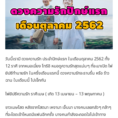
วันนี้เรามี ดวงความรัก ประจำปักษ์แรก ในเดือนตุลาคม 2562 ทั้ง
12 ราศี จากหมอเมี่ยง โทริอิ หมอดูความรักสุดแม่นๆ ที่จะมาเปิด ไพ่
ยิปซีทำนายรัก ในครึ่งเดือนแรกนี้ ดวงความรักจะราบรื่น หรือ ร้าว
ฉาน ในเดือนนี้ ไปเช็กกัน
ไพ่ยิปซีความรัก ราศีเมษ ( เกิด 13 เมษายน – 13 พฤษภาคม )
ชาวเมษโสด หลังจากโสดมา เหงามา เจ็บมา บางคนเลยกลัวๆ กล้าๆ
ที่จะโดดเข้าโหมดมีแฟนอีกครั้ง บางคนกำลังจะถอดใจไปเข้าทาง