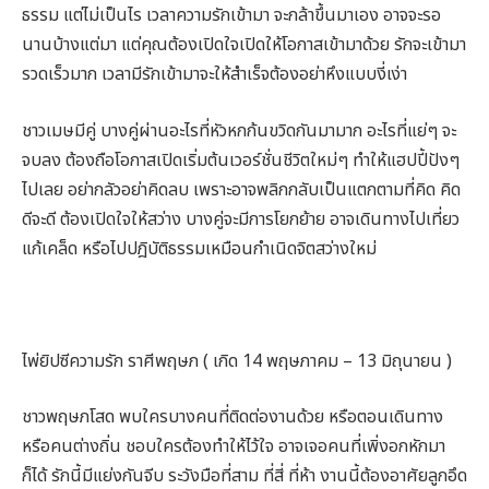
ธรรม แต่ไม่เป็นไร เวลาความรักเข้ามา จะกล้าขึ้นมาเอง อาจจะรอ
นานบ้างแต่มา แต่คุณต้องเปิดใจเปิดให้โอกาสเข้ามาด้วย รักจะเข้ามา
รวดเร็วมาก เวลามีรักเข้ามาจะให้สำเร็จต้องอย่าหึงแบบงี่เง่า
ชาวเมษมีคู่ บางคู่ผ่านอะไรที่หัวหกก้นขวิดกันมามาก อะไรที่แย่ๆ จะ
จบลง ต้องถือโอกาสเปิดเริ่มต้นเวอร์ชั่นชีวิตใหม่ๆ ทำให้แฮปปี้ปังๆ
ไปเลย อย่ากลัวอย่าคิดลบ เพราะอาจพลิกกลับเป็นแตกตามที่คิด คิด
ดีจะดี ต้องเปิดใจให้สว่าง บางคู่จะมีการโยกย้าย อาจเดินทางไปเที่ยว
แก้เคล็ด หรือไปปฎิบัติธรรมเหมือนกำเนิดจิตสว่างใหม่
ไพ่ยิปซีความรัก ราศีพฤษภ ( เกิด 14 พฤษภาคม – 13 มิถุนายน )
ชาวพฤษภโสด พบใครบางคนที่ติดต่องานด้วย หรือตอนเดินทาง
หรือคนต่างถิ่น ชอบใครต้องทำให้ไว้ใจ อาจเจอคนที่เพิ่งอกหักมา
ก็ได้ รักนี้มีแย่งกันจีบ ระวังมือที่สาม ที่สี่ ที่ห้า งานนี้ต้องอาศัยลูกอึด