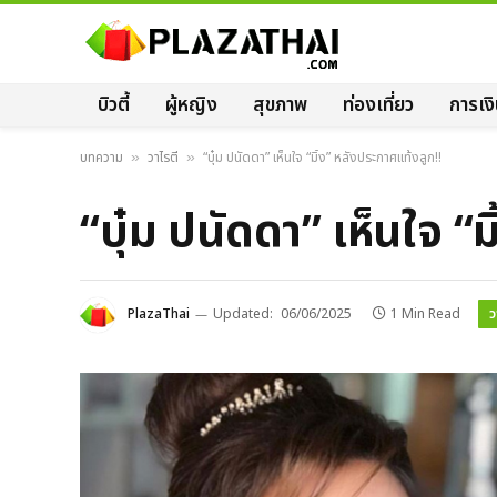
บิวตี้
ผู้หญิง
สุขภาพ
ท่องเที่ยว
การเง
บทความ
วาไรตี้
“บุ๋ม ปนัดดา” เห็นใจ “มิ้ง” หลังประกาศแท้งลูก!!
»
»
“บุ๋ม ปนัดดา” เห็นใจ “
ว
PlazaThai
Updated:
06/06/2025
1 Min Read