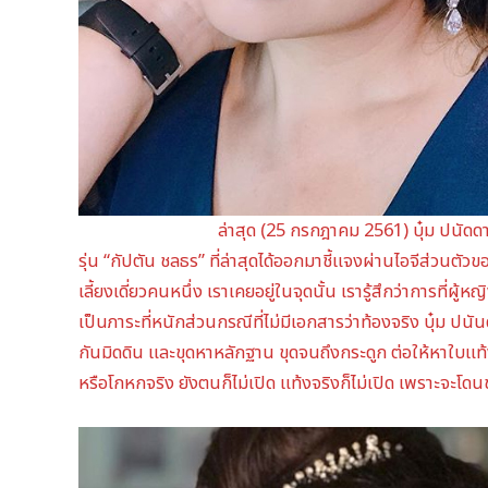
ล่าสุด (25 กรกฎาคม 2561) บุ๋ม ปนัดดา
รุ่น “กัปตัน ชลธร” ที่ล่าสุดได้ออกมาชี้แจงผ่านไอจีส่วนตัวข
เลี้ยงเดี่ยวคนหนึ่ง เราเคยอยู่ในจุดนั้น เรารู้สึกว่าการที่ผ
เป็นภาระที่หนักส่วนกรณีที่ไม่มีเอกสารว่าท้องจริง บุ๋ม ปน
กันมิดดิน และขุดหาหลักฐาน ขุดจนถึงกระดูก ต่อให้หาใบแท้ง 
หรือโกหกจริง ยังตนก็ไม่เปิด แท้งจริงก็ไม่เปิด เพราะจะโดน