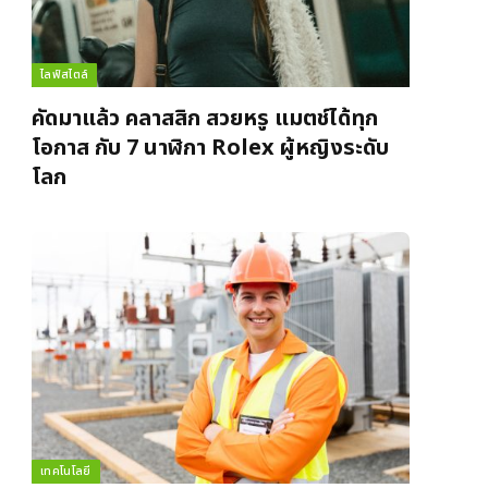
ไลฟ์สไตล์
คัดมาแล้ว คลาสสิก สวยหรู แมตช์ได้ทุก
โอกาส กับ 7 นาฬิกา Rolex ผู้หญิงระดับ
โลก
เทคโนโลยี