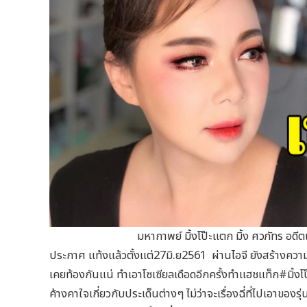
มหากาพย์ มิ้งโป๊ะแตก มิ้ง ศวภัทร อดีตแฟนสาว
ประกาศ แท้งแล้วตั้งแต่27มิ.ย2561 ผ่านไอจี ยังสร้างความ
เคยท้องกันแน่ ทำเอาโซเซียลเดือดอีกครั้งทำแฮชแท็ก#มิ้ง
ค้างคาใจเกี่ยวกับประเด็นต่างๆ ไม่ว่าจะเรื่องฉี่ที่ไปเอาขอ