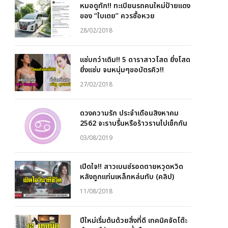
หมอดูทัก!! ทะเบียนรถคนใหม่ป้ายแดง
ของ “ใบเตย” ควรซื้อหวย
28/02/2018
แซ่บกว่าเดิม!! 5 ดาราสาวโสด ยิ่งโสด
ยิ่งแซ่บ จนหนุ่มๆขอบัตรคิว!!
27/02/2018
ดวงความรัก ประจำเดือนสิงหาคม
2562 จะราบรื่นหรือร้าวรานไปเช็กกัน
03/08/2019
เปิดใจ!! สาวเบนซ์รอดตายหวุดหวิด
หลังถูกแท่นเหล็กหล่นทับ (คลิป)
11/08/2018
ปีใหม่เริ่มต้นด้วยสิ่งที่ดี เทคนิคจัดโต๊ะ