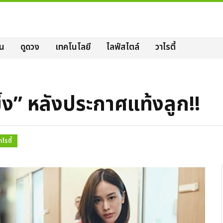
ิน
ดูดวง
เทคโนโลยี
ไลฟ์สไตล์
วาไรตี้
มิ้ง” หลังประกาศแท้งลูก!!
าไรตี้