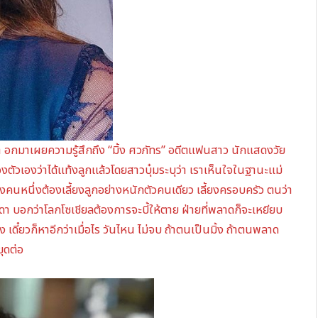
 อกมาเผยความรู้สึกถึง “มิ้ง ศวภัทร” อดีตแฟนสาว นักแสดงวัย
องตัวเองว่าได้แท้งลูกแล้ว
โดยสาวบุ๋มระบุว่า เราเห็นใจในฐานะแม่
ู้หญิงคนหนึ่งต้องเลี้ยงลูกอย่างหนักตัวคนเดียว เลี้ยงครอบครัว ตนว่า
ันดา บอกว่าโลกโซเชียลต้องการจะบี้ให้ตาย ฝ่ายที่พลาดก็จะเหยียบ
เดี๋ยวก็หาอีกว่าเมื่อไร วันไหน ไม่จบ ถ้าตนเป็นมิ้ง ถ้าตนพลาด
ขุดต่อ