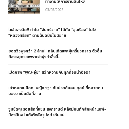
ทำงานให้การงานลื่นไหล
03/05/2025
ไขข้อสงสัย!! ทำไม “จันทร์วาด” ได้กับ “ขุนเรือง” ไม่ใช่
“หลวงศรียศ” ตามต้นฉบับในนิยาย
ยอดวิวพุ่งกว่า 2 ล้าน!! คลิปเด็ดแพะผู้เกรี้ยวกราด ตัวอื่น
ต้องหยุดรอเพราะจ่าฝูงทำสิ่งนี้…
เปิดภาพ “พุฒ-จุ๋ย” สวีทหวานกันทุกที่จนน่าอิจฉา
เล่าหมดเปลือก! หญิง รฐา กับประเด็นคบ ตุลย์ ที่หลายคน
มองว่าเป็นมือที่สาม
ซูมชัดๆ! รอยสักที่แขน สงกรานต์ หลังมีคนทักสักหน้าแอฟ-
น้องปีใหม่ แท้จริงคือรูปอะไรกันแน่