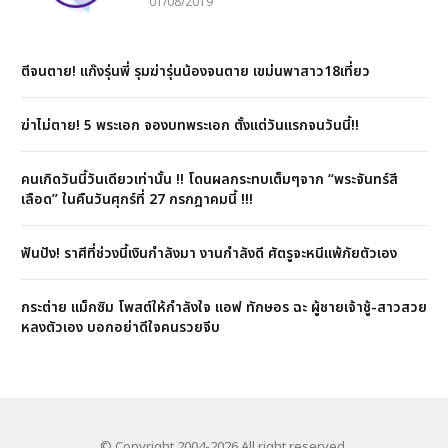
01/08/2019
ตีจนตาย! แก๊งรุ่นพี่ รุมฆ่ารุ่นน้องจนตาย เขม่นพาสาว18เที่ยว
ฆ่าไม่ตาย! 5 พระเอก จองบทพระเอก ตั้งแต่วันแรกจนวันนี้!!
คนเกิดวันนี้วันเดียวเท่านั้น !! โดนผลกระทบเต็มๆจาก “พระจันทร์สี
เลือด” ในคืนวันศุกร์ที่ 27 กรกฎาคมนี้ !!!
ฟันปัง! ราศีที่ช่วงนี้เงินกำลังมา งานกำลังดี ศัตรูจะหนีแพ้ภัยตัวเอง
กระต่าย แม็กซิม โพสต์ให้กำลังใจ แอฟ ทักษอร ฉะ ผู้ชายเจ้าชู้-สาวสวย
หลงตัวเอง บอกอย่าดีใจคนรวยจีบ
© Copyright 2004-2026 All right reserved.