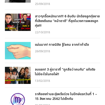
25/09/2018
สาวๆกรี๊ดหนักมาก!!! 6 อันดับ นักร้องลูกทุ่งชาย
ที่เสียงดีแถม “หน้าตาดี” ที่สุดในวงการเพลงลูก
ทุ่ง!!!
22/10/2018
แม่นมาก! ทายนิสัย รู้ใจคน จากท่ากำมือ
26/09/2018
จบแยก! 3 คู่ดาราที่ “ถูกลือว่าคบกัน” แท้จริง
ไม่มีอะไรในกอไผ่!!
13/02/2018
ราศีของท่านจะรุ่งหรือร่วง ในปักษ์แรกวันที่ 1 –
15 สิงหาคม 2562 ไปเช็กกัน