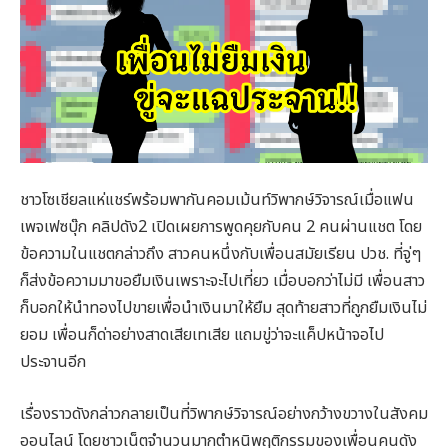
ชาวโซเชียลแห่แชร์พร้อมพากันคอมเม้นท์วิพากษ์วิจารณ์เมื่อแฟน
เพจเฟซบุ๊ก คลิปดัง2 เปิดเผยการพูดคุยกับคน 2 คนผ่านแชต โดย
ข้อความในแชตกล่าวถึง สาวคนหนึ่งกับเพื่อนสมัยเรียน ปวช. ที่จู่ๆ
ก็ส่งข้อความมาขอยืมเงินเพราะจะไปเที่ยว เมื่อบอกว่าไม่มี เพื่อนสาว
ก็บอกให้นำทองไปขายเพื่อนำเงินมาให้ยืม สุดท้ายสาวที่ถูกยืมเงินไม่
ยอม เพื่อนก็ด่าอย่างสาดเสียเทเสีย แถมขู่ว่าจะแค็ปหน้าจอไป
ประจานอีก
เรื่องราวดังกล่าวกลายเป็นที่วิพากษ์วิจารณ์อย่างกว้างขวางในสังคม
ออนไลน์ โดยชาวเน็ตจำนวนมากตำหนิพฤติกรรมของเพื่อนคนดัง