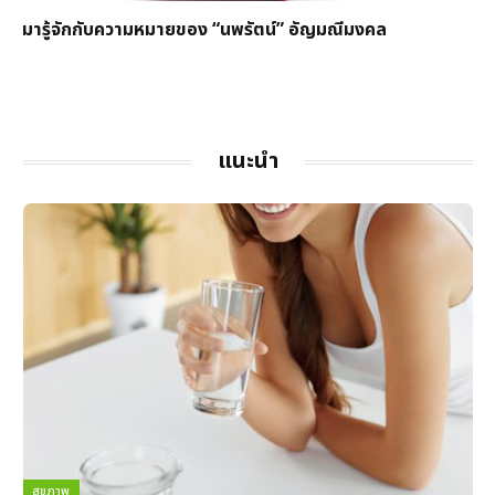
มารู้จักกับความหมายของ “นพรัตน์” อัญมณีมงคล
แนะนำ
สุขภาพ