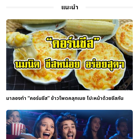
แนะนำ
มาลองทำ “คอร์นชีส” ข้าวโพดคลุกเนย โปะหน้าด้วยชีสกัน