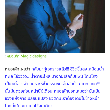
:
หมอเค้ก Magic designs
หมอเค้กเผยว่า
กลับมากู้เอกราชแล้ว!!! ชีวิตขึ้นลงเหมือนน้ำ
ทะเล โอ้วววว…น้ำตาจะไหล บางคนเลิกกับแฟน โดนโกง
เป็นหนี้สารพัด เคราะห์ซ้ำกรรมซัด อึดอัดบ้านแตก แยก!!!
นั่นมันดวงก่อนหน้านี้6เดือน หมอเค้กบอกเสมอว่ามันเป็น
ช่วงแห่งการเปลี่ยนแปลง ชีวิตคนเราต้องเดินไปข้างหน้า
โลกทั้งใบอย่าแบกไว้คนเดียว