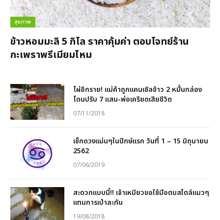
สุขภาพ
ข้าวหอมมะลิ 5 กิโล ราคาคุ้มค่า ตอบโจทย์ร้าน
กะเพราพรีเมียมไหม
โผ่อีกราย! แม่ค้าถูกแคนเซิลข้าว 2 หมื่นกล่อง
โดนปรับ 7 แสน-พ่อเครียดเสียชีวิต
07/11/2018
เช็กดวงแม่นๆในปักษ์แรก วันที่ 1 – 15 มิถุนายน
2562
07/06/2019
สะดวกแบบนี้!! เจ้าเหมียวขอใช้มือตบสไตล์แมวๆ
แทนการเป่าละกัน
19/08/2018