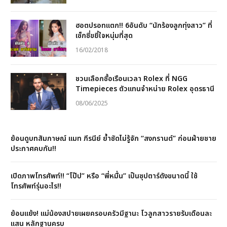
ฮอตปรอทแตก!! 6อันดับ “นักร้องลูกทุ่งสาว” ที่
เซ็กซี่ขยี้ใจหนุ่มที่สุด
16/02/2018
ชวนเลือกซื้อเรือนเวลา Rolex ที่ NGG
Timepieces ตัวแทนจำหน่าย Rolex อุดรธานี
08/06/2025
ย้อนดูบทสัมภาษณ์ แมท ภีรนีย์ ย้ำชัดไม่รู้จัก “สงกรานต์” ก่อนฝ่ายชาย
ประกาศคบกัน!!
เปิดภาพโทรศัพท์!! “โป๊ป” หรือ “พี่หมื่น” เป็นซุปตาร์ดังขนาดนี้ ใช้
โทรศัพท์รุ่นอะไร!!
ย้อนแย้ง! แม่น้องสปายเผยครอบครัวมีฐานะ โวลูกสาวรายรับเดือนละ
แสน หลักฐานครบ