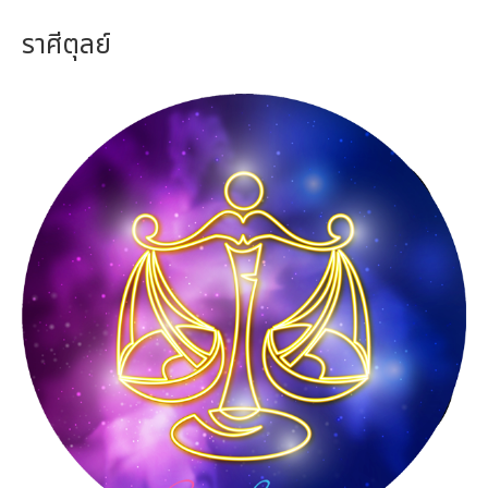
ราศีตุลย์