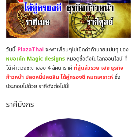
วันนี้
PlazaThai
จะพาเพื่อนๆไปเปิดคำทำนายแม่นๆ ของ
หมอเค้ก Magic designs
หมอดูชื่อดังในโลกออนไลน์ ที่
ได้ผ่าดวงชะตาของ 4 ลัคนาราศี
ที่สู้แล้วรวย เฮง ธุรกิจ
ก้าวหน้า ปลดหนี้ปลดสิน ได้คู่ครองดี หมดเคราะห์
ซึ่ง
ประกอบไปด้วย ราศีดังต่อไปนี้!!
ราศีมังกร