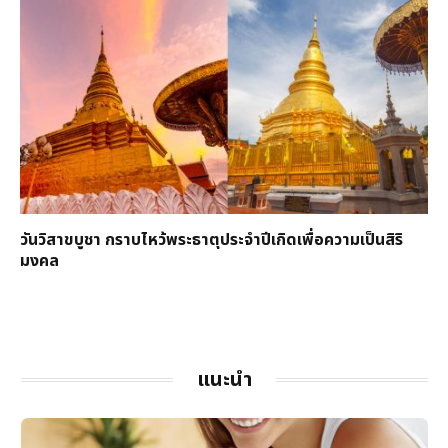
วันวิสาขบูชา กราบไหว้พระธาตุประจำปีเกิดเพื่อความเป็นสิริ
มงคล
แนะนำ