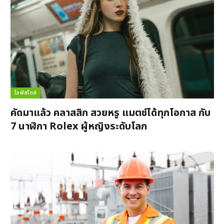
ไลฟ์สไตล์
คัดมาแล้ว คลาสสิก สวยหรู แมตช์ได้ทุกโอกาส กับ
7 นาฬิกา Rolex ผู้หญิงระดับโลก