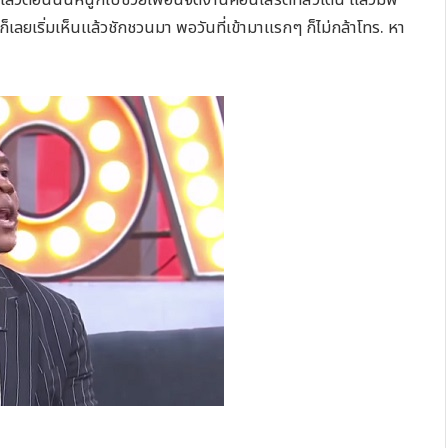
่งก็เลยเริ่มเห็นแล้วชักชวนมา พอวันที่เข้ามาแรกๆ ก็ไม่กล้าโทร. หา