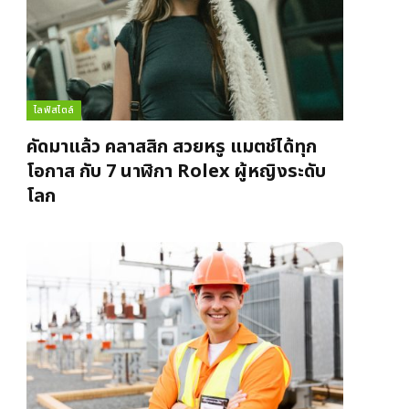
ไลฟ์สไตล์
คัดมาแล้ว คลาสสิก สวยหรู แมตช์ได้ทุก
โอกาส กับ 7 นาฬิกา Rolex ผู้หญิงระดับ
โลก