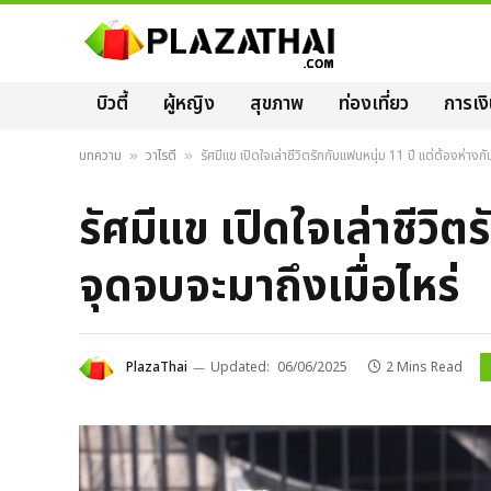
บิวตี้
ผู้หญิง
สุขภาพ
ท่องเที่ยว
การเง
บทความ
วาไรตี้
รัศมีแข เปิดใจเล่าชีวิตรักกับแฟนหนุ่ม 11 ปี แต่ต้องห่างกัน 
»
»
รัศมีแข เปิดใจเล่าชีวิตร
จุดจบจะมาถึงเมื่อไหร่
PlazaThai
Updated:
06/06/2025
2 Mins Read