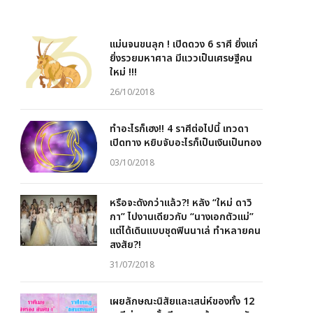
แม่นจนขนลุก ! เปิดดวง 6 ราศี ยิ่งแก่
ยิ่งรวยมหาศาล มีแววเป็นเศรษฐีคน
ใหม่ !!!
26/10/2018
ทำอะไรก็เฮง!! 4 ราศีต่อไปนี้ เทวดา
เปิดทาง หยิบจับอะไรก็เป็นเงินเป็นทอง
03/10/2018
หรือจะดังกว่าแล้ว?! หลัง “ใหม่ ดาวิ
กา” ไปงานเดียวกับ “นางเอกตัวแม่”
แต่ได้เดินแบบชุดฟินนาเล่ ทำหลายคน
สงสัย?!
31/07/2018
เผยลักษณะนิสัยและเสน่ห์ของทั้ง 12