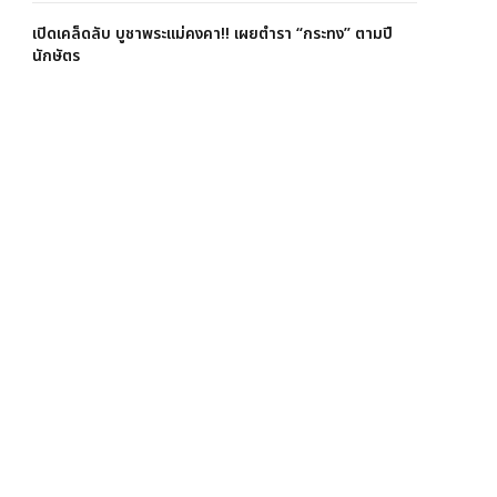
เปิดเคล็ดลับ บูชาพระแม่คงคา!! เผยตำรา “กระทง” ตามปี
นักษัตร