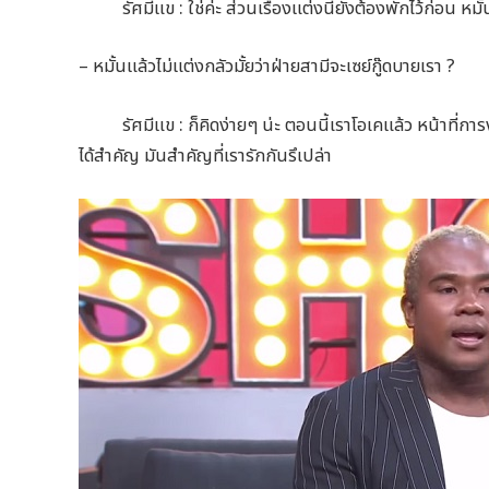
รัศมีแข : ใช่ค่ะ ส่วนเรื่องแต่งนี้ยังต้องพักไว้ก่อน หมั้นมา
– หมั้นแล้วไม่แต่งกลัวมั้ยว่าฝ่ายสามีจะเซย์กู๊ดบายเรา ?
รัศมีแข : ก็คิดง่ายๆ น่ะ ตอนนี้เราโอเคแล้ว หน้าที่การง
ได้สำคัญ มันสำคัญที่เรารักกันรึเปล่า