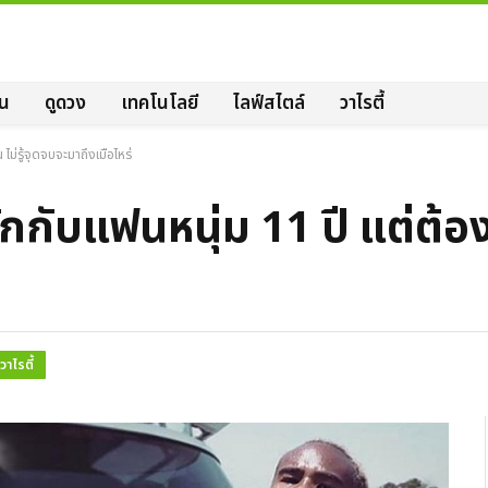
ิน
ดูดวง
เทคโนโลยี
ไลฟ์สไตล์
วาไรตี้
ไม่รู้จุดจบจะมาถึงเมื่อไหร่
ักกับแฟนหนุ่ม 11 ปี แต่ต้องห
วาไรตี้