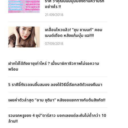
ราศี ว่าคุณนั้นมีมุมมองด้านความรัก
อย่างไร !!
21/09/2018
เคลื่อนไหวแล้ว! “ขุน ชานนท์” คอม
เมนต์เดือด หลังแก้มบุ๋ม แฉ!!!!
07/09/2018
ฝากไข่ได้ถึงอายุเท่าไหร่ ? เมื่อนาฬิกาชีวภาพไม่รอความ
พร้อม
5 ราศีขี้กังวลจนขึ้นสมอง ลองใช้วิธีนี้เรียกสติตัวเองคืนมา
เผยค่าตัวล่าสุด “อาม ชุติมา” หลังขอแยกทางกับต้นสังกัด!!
รวมรถหรูของ 4 ซุป”ตาร์สาว บอกเลยแต่ละคันไม่ต่ำกว่า 10
ล้าน!!