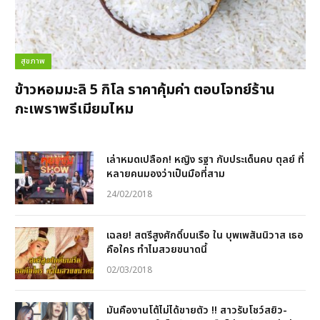
สุขภาพ
ข้าวหอมมะลิ 5 กิโล ราคาคุ้มค่า ตอบโจทย์ร้าน
กะเพราพรีเมียมไหม
เล่าหมดเปลือก! หญิง รฐา กับประเด็นคบ ตุลย์ ที่
หลายคนมองว่าเป็นมือที่สาม
24/02/2018
เฉลย! สตรีสูงศักดิ์บนเรือ ใน บุพเพสันนิวาส เธอ
คือใคร ทำไมสวยขนาดนี้
02/03/2018
มันคืองานโต้ไม่ได้ขายตัว !! สาวรับโชว์สยิว-