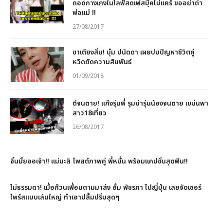
ถอดกางเกงในไลฟ์สดเฟสบุ๊คไม่แคร์ ขออย่าด่า
พ่อแม่ !!
27/08/2017
ขาเตียงสั่น! บุ๋ม ปนัดดา เผยปมปัญหาชีวิตคู่
หวิดตัดความสัมพันธ์
01/09/2018
ตีจนตาย! แก๊งรุ่นพี่ รุมฆ่ารุ่นน้องจนตาย เขม่นพา
สาว18เที่ยว
26/08/2017
จิ้นมั้ยออเจ้า!! แม่มะลิ โพสต์ภาพคู่ พี่หมื่น พร้อมแคปชั่นสุดฟิน!!
ไม่ธรรมดา! เมื่อก๊วนเพื่อนตามมาส่ง อั้ม พัชรภา ไปญี่ปุ่น เลยจัดเซอร์
ไพร์สแบบเล่นใหญ่ ทำเอาปลื้มปริ่มสุดๆ