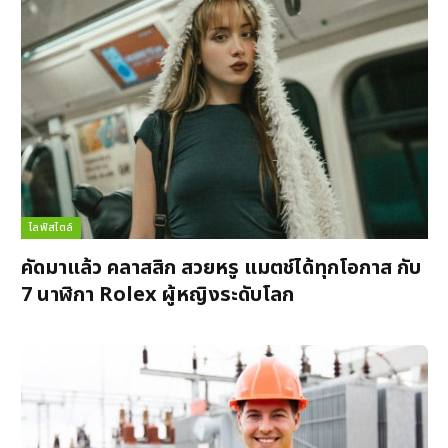
ไลฟ์สไตล์
คัดมาแล้ว คลาสสิก สวยหรู แมตช์ได้ทุกโอกาส กับ
7 นาฬิกา Rolex ผู้หญิงระดับโลก