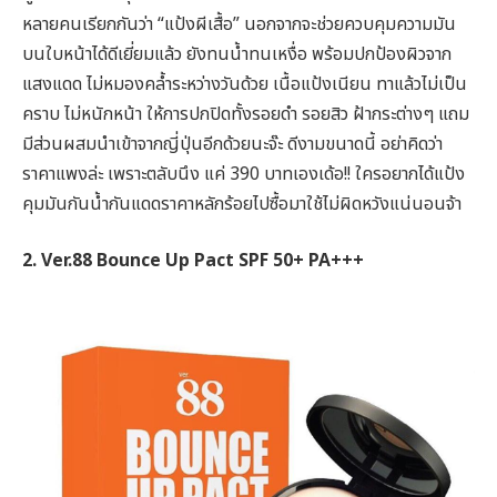
หลายคนเรียกกันว่า “แป้งผีเสื้อ” นอกจากจะช่วยควบคุมความมัน
บนใบหน้าได้ดีเยี่ยมแล้ว ยังทนน้ำทนเหงื่อ พร้อมปกป้องผิวจาก
แสงแดด ไม่หมองคล้ำระหว่างวันด้วย เนื้อแป้งเนียน ทาแล้วไม่เป็น
คราบ ไม่หนักหน้า ให้การปกปิดทั้งรอยดำ รอยสิว ฝ้ากระต่างๆ แถม
มีส่วนผสมนำเข้าจากญี่ปุ่นอีกด้วยนะจ๊ะ ดีงามขนาดนี้ อย่าคิดว่า
ราคาแพงล่ะ เพราะตลับนึง แค่ 390 บาทเองเด้อ!! ใครอยากได้แป้ง
คุมมันกันน้ำกันแดดราคาหลักร้อยไปซื้อมาใช้ไม่ผิดหวังแน่นอนจ้า
2. Ver.88 Bounce Up Pact SPF 50+ PA+++