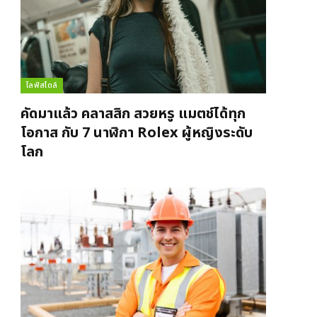
ไลฟ์สไตล์
คัดมาแล้ว คลาสสิก สวยหรู แมตช์ได้ทุก
โอกาส กับ 7 นาฬิกา Rolex ผู้หญิงระดับ
โลก