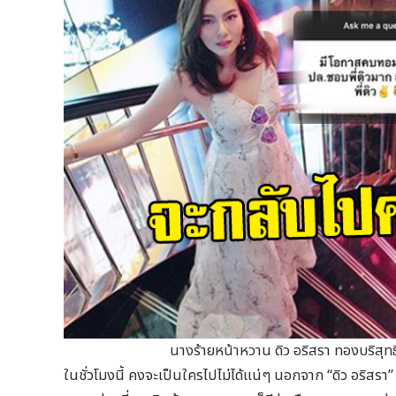
นางร้ายหน้าหวาน ดิว อริสรา ทองบริสุทธิ์ เป็นนาง
ในชั่วโมงนี้ คงจะเป็นใครไปไม่ได้แน่ๆ นอกจาก “ดิว อริสรา