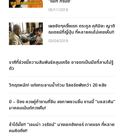
“แมท ภีรนีย์”
05/11/2018
เผยชัดๆครั้งแรก ตระกูล คุกิมิยะ ญาติ
ณเดชน์ที่ญี่ปุ่น ที่หลายคนไม่เคยเห็น!!
03/04/2018
ราศีที่ช่วงนี้ความสัมพันธ์คลุมเครือ อาจตกเป็นมือที่สามไม่รู้
ตัว
วิกฤตหนัก! แก่งกระจานน้ำท่วม รีสอร์ตพังกว่า 20 หลัง
บี – ป้อง ควงคู่ทำงานที่จีน ลงภาพชวนจิ้น งานนี้ “บอสวศิน”
มาคอมเม้นต์ทวงคืน!
จำได้มั้ย!! “เอมม่า วรรัตน์” นางเอกอังกอร์ ภาคแรก ที่หลาย
คนคิดถึง!!