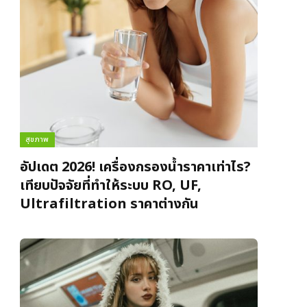
สุขภาพ
อัปเดต 2026! เครื่องกรองน้ำราคาเท่าไร?
เทียบปัจจัยที่ทำให้ระบบ RO, UF,
Ultrafiltration ราคาต่างกัน