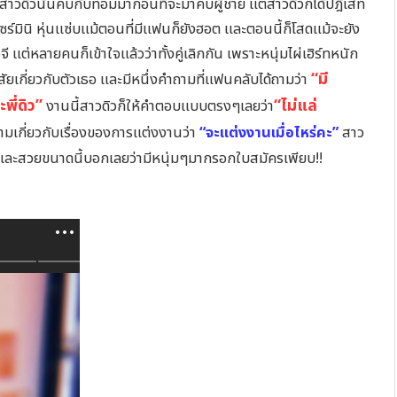
าสาวดิวนั้นคบกับทอมมาก่อนที่จะมาคบผู้ชาย แต่สาวดิวก็ได้ปฎิเสท
วไซร์มินิ หุ่นแซ่บแม้ตอนที่มีแฟนก็ยังฮอต และตอนนี้ก็โสดแม้จะยัง
 แต่หลายคนก็เข้าใจแล้วว่าทั้งคู่เลิกกัน เพราะหนุ่มไผ่เฮิร์ทหนัก
“มี
ยเกี่ยวกับตัวเธอ และมีหนึ่งคำถามที่แฟนคลับได้ถามว่า
พี่ดิว”
“ไม่แล่
งานนี้สาวดิวก็ให้คำตอบแบบตรงๆเลยว่า
ำถามเกี่ยวกับเรื่องของการแต่งงานว่า
“จะแต่งงานเมื่อไหร่คะ”
สาว
ละสวยขนาดนี้บอกเลยว่ามีหนุ่มๆมากรอกใบสมัครเพียบ!!