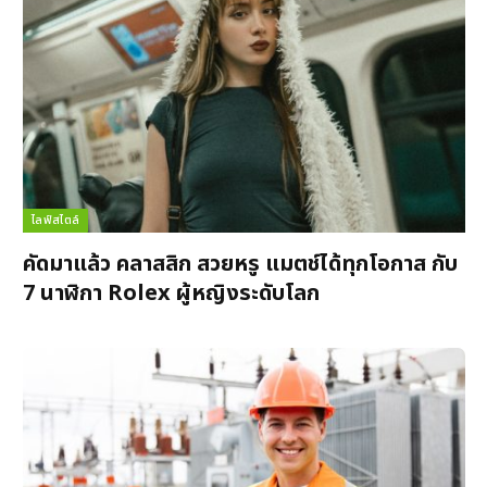
ไลฟ์สไตล์
คัดมาแล้ว คลาสสิก สวยหรู แมตช์ได้ทุกโอกาส กับ
7 นาฬิกา Rolex ผู้หญิงระดับโลก