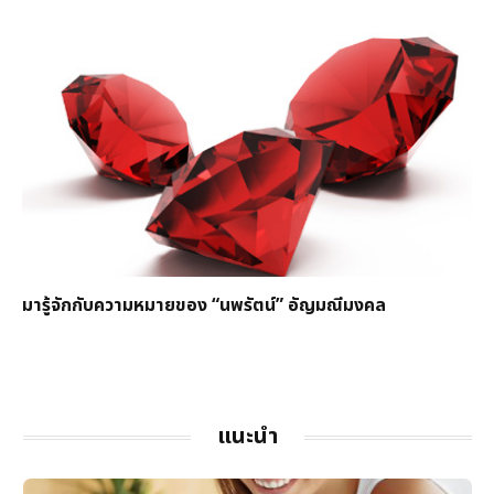
มารู้จักกับความหมายของ “นพรัตน์” อัญมณีมงคล
แนะนำ