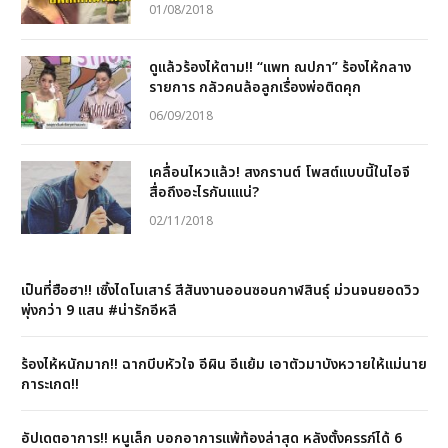
01/08/2018
ดูแล้วร้องไห้ตาม!! “แพท ณปภา” ร้องไห้กลาง
รายการ กลัวคนล้อลูกเรื่องพ่อติดคุก
06/09/2018
เคลื่อนไหวแล้ว! สงกรานต์ โพสต์แบบนีัในไอจี
สื่อถึงอะไรกันแแน่?
02/11/2018
เป็นที่ฮือฮา!! เซิ้งไดโนเสาร์ สีสันงานออนซอนกาฬสินธุ์ ม่วนจนยอดวิว
พุ่งกว่า 9 แสน #น่ารักอีหลี
ร้องไห้หนักมาก!! ฉากบีบหัวใจ อีผิน อีแย้ม เอาตัวมาบังหวายให้แม่นาย
การะเกด!!
อัปเดตอาการ!! หนูเล็ก บอกอาการแพ้ท้องล่าสุด หลังตั้งครรภ์ได้ 6