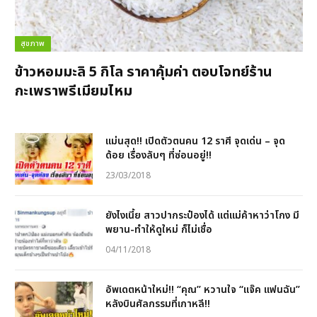
สุขภาพ
ข้าวหอมมะลิ 5 กิโล ราคาคุ้มค่า ตอบโจทย์ร้าน
กะเพราพรีเมียมไหม
แม่นสุด!! เปิดตัวตนคน 12 ราศี จุดเด่น – จุด
ด้อย เรื่องลับๆ ที่ซ่อนอยู่!!
23/03/2018
ยังไงเนี้ย สาวปากระป๋องได้ แต่แม่ค้าหาว่าโกง มี
พยาน-ทำให้ดูใหม่ ก็ไม่เชื่อ
04/11/2018
อัพเดตหน้าใหม่!! “คุณ” หวานใจ “แจ๊ค แฟนฉัน”
หลังบินศัลกรรมที่เกาหลี!!