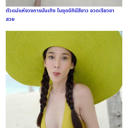
ตัวแม่แห่งวงการบันเทิง ในชุดบิกินีสีขาว อวดเรียวขา
สวย