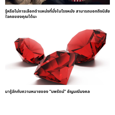
รู้หรือไม่การเลือกตำแหน่งที่นั่งในโรงหนัง สามารถบอกถึงนิสัย
ใจคอของคุณได้นะ
มารู้จักกับความหมายของ “นพรัตน์” อัญมณีมงคล