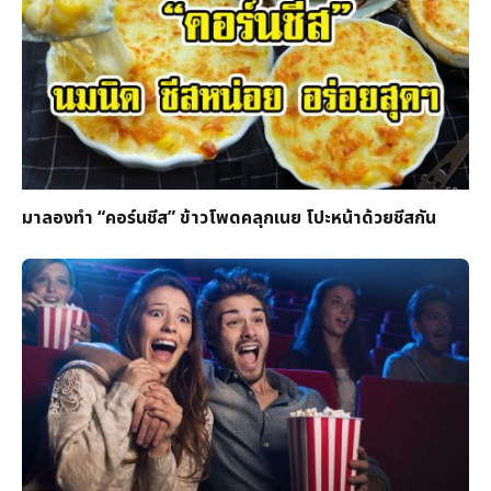
มาลองทำ “คอร์นชีส” ข้าวโพดคลุกเนย โปะหน้าด้วยชีสกัน