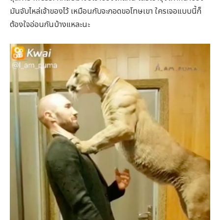
มันจับไหล่เจ้าของไว้ เหมือนกับจะกอดขอโทษเขา ใครเจอแบบนี้ก็
ต้องใจอ่อนกันบ้างแหละนะ