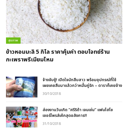
สุขภาพ
ข้าวหอมมะลิ 5 กิโล ราคาคุ้มค่า ตอบโจทย์ร้าน
กะเพราพรีเมียมไหม
จ้างจับชู้! เปิดใจนักสืบสาว พร้อมอุปกรณ์ที่ใช้
เผยเคยสืบมาแล้วกว่าหมื่นคู่รัก – ดาราก็เคยจ้าง
30/10/2018
ส่องงานวันเกิด “ศรีริต้า เจนเซ่น” แฟนไฮโซ
เซอร์ไพรส์เค้กสุดอลังการ!!
31/10/2018