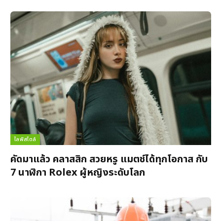
ไลฟ์สไตล์
คัดมาแล้ว คลาสสิก สวยหรู แมตช์ได้ทุกโอกาส กับ
7 นาฬิกา Rolex ผู้หญิงระดับโลก