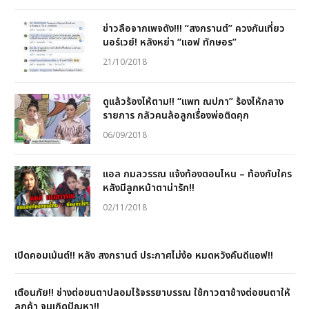
ข่าวลือจากเพจดัง!!! “สงกรานต์” ควงกันเที่ยว
นอร์เวย์! หลังหย่า “แอฟ ทักษอร”
21/10/2018
ดูแล้วร้องไห้ตาม!! “แพท ณปภา” ร้องไห้กลาง
รายการ กลัวคนล้อลูกเรื่องพ่อติดคุก
06/09/2018
แอล กมลวรรณ แจ้งท้องตอนไหน – ท้องกับใคร
หลังมีลูกหน้าตาน่ารัก!!
02/11/2018
เปิดคอมเม้นต์!! หลัง สงกรานต์ ประกาศไม่ง้อ หมดหวังคืนดีแอฟ!!
เตือนภัย!! ช่างต่อขนตาปลอมไร้จรรยาบรรณ ใช้กาวตาช้างต่อขนตาให้
ลูกค้า จนเกิดปัญหา!!