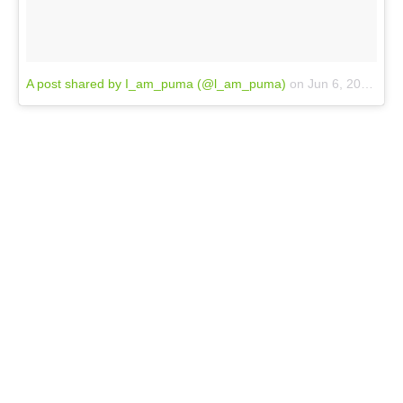
A post shared by I_am_puma (@l_am_puma)
on
Jun 6, 2018 at 5:14am PDT