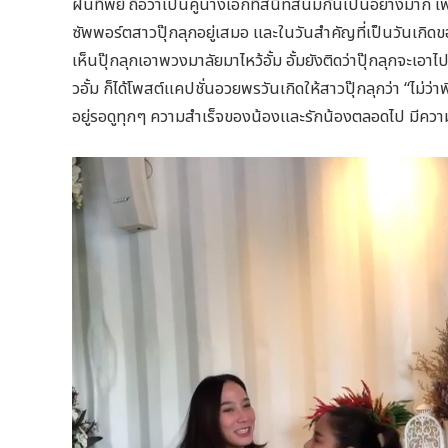
ฝนทิพย์ ถือว่าเป็นคู่นางเอกที่สนิทสนมกันเป็นอย่างมาก เ
ซัพพอร์ตสาวปุ๊กลุกอยู่เสมอ และในวันสำคัญที่เป็นวันเกิดของป
เห็นปุ๊กลุกเอาพวงมาลัยมาไหว้อั้ม อั้มยังติดว่าปุ๊กลุกจะเอา
วอั้ม ก็ได้โพสต์แคปชั่นอวยพรวันเกิดให้สาวปุ๊กลุกว่า “ไม่ว่
อยู่รอดูทุกๆ ความสำเร็จของน้องและรักน้องตลอดไป มีค