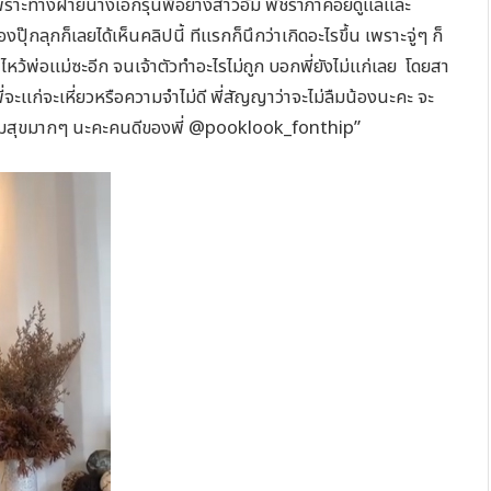
พราะทางฝ่ายนางเอกรุ่นพี่อย่างสาวอั้ม พัชราภาคอยดูแลและ
ุ๊กลุกก็เลยได้เห็นคลิปนี้ ทีแรกก็นึกว่าเกิดอะไรขึ้น เพราะจู่ๆ ก็
ไปไหว้พ่อแม่ซะอีก จนเจ้าตัวทำอะไรไม่ถูก บอกพี่ยังไม่แก่เลย โดยสา
าพี่จะแก่จะเหี่ยวหรือความจำไม่ดี พี่สัญญาว่าจะไม่ลืมน้องนะคะ จะ
วามสุขมากๆ นะคะคนดีของพี่ @pooklook_fonthip”