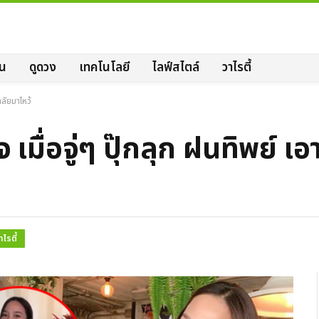
ิน
ดูดวง
เทคโนโลยี
ไลฟ์สไตล์
วาไรตี้
าลัยมาไหว้
จ เมื่อจู่ๆ ปุ๊กลุก ฝนทิพย์ 
าไรตี้