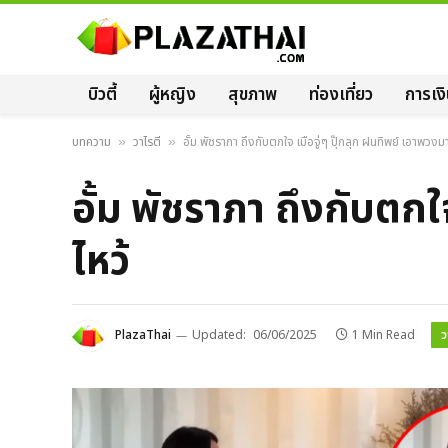
บิวตี้
ผู้หญิง
สุขภาพ
ท่องเที่ยว
การเง
บทความ
วาไรตี้
อั้ม พัชราภา ถึงกับตกใจ เมื่อจู่ๆ ปุ๊กลุก ฝนทิพย์ เอาพวงม
»
»
อั้ม พัชราภา ถึงกับตกใ
ไหว้
ว
PlazaThai
Updated:
06/06/2025
1 Min Read