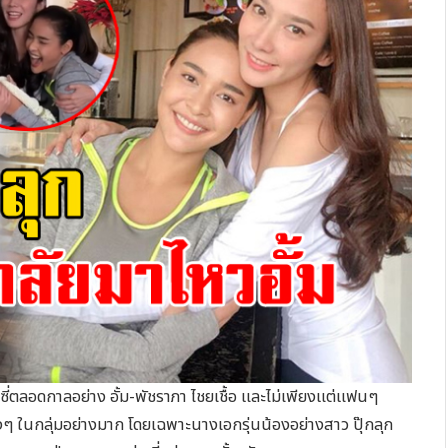
กาลอย่าง อั้ม-พัชราภา ไชยเชื้อ และไม่เพียงแต่แฟนๆ
 น้องๆ ในกลุ่มอย่างมาก โดยเฉพาะนางเอกรุ่นน้องอย่างสาว ปุ๊กลุก