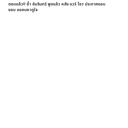
ตอบแล้ว!! อ่ำ อัมรินทร์ พูดแล้ว หลัง แวร์ โซว ประกาศแอบ
ชอบ ขอคบหาดูใจ