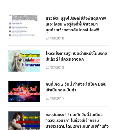
สาวอึ้ง!! บุรุษไปรษณีย์ส่งพัสดุสภาพ
เลอะโครน พอรู้สิ่งที่พี่เค้าเจอมา
สุดท้ายเจ้าของกลับโกรธไม่ลง!!!
24/08/2018
โหงวเฮ้งเศรษฐี! เปิดตำแหน่งไฝมงคล
มีแล้วดี ไม่ควรเอาออก
25/07/2018
คนที่เกิด 2 วันนี้ กำลังจะได้โชค มีเงิน
เข้าเป็นกอบเป็นกำ
25/08/2017
ของมันแรง !!! คนเกิดวันนี้วันเดียว
“ดวงแรงมาก” ในช่วงนี้เจ้ากรรม
นายเวรตามโดยเฉพาะคนที่เคยทำแท้ง