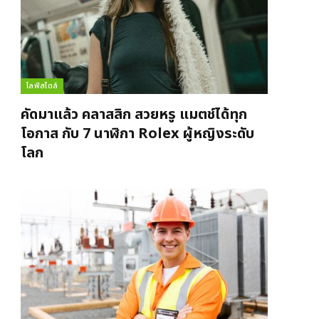
ไลฟ์สไตล์
คัดมาแล้ว คลาสสิก สวยหรู แมตช์ได้ทุก
โอกาส กับ 7 นาฬิกา Rolex ผู้หญิงระดับ
โลก