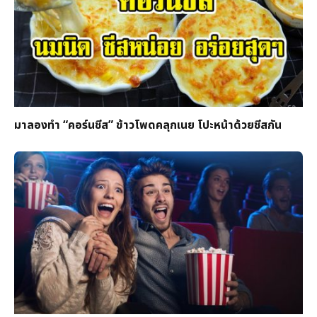
มาลองทำ “คอร์นชีส” ข้าวโพดคลุกเนย โปะหน้าด้วยชีสกัน