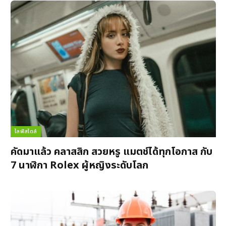
ไลฟ์สไตล์
คัดมาแล้ว คลาสสิก สวยหรู แมตช์ได้ทุกโอกาส กับ
7 นาฬิกา Rolex ผู้หญิงระดับโลก