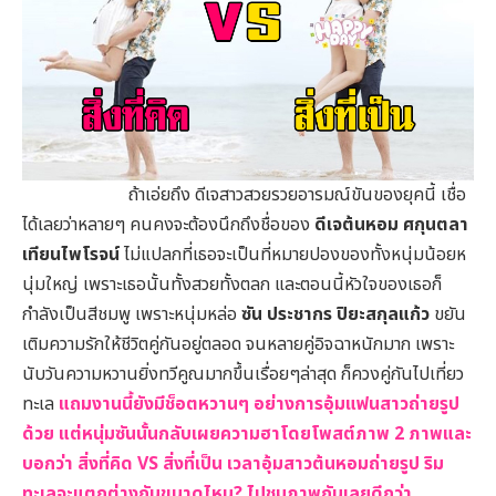
ถ้าเอ่ยถึง ดีเจสาวสวยรวยอารมณ์ขันของยุคนี้ เชื่อ
ได้เลยว่าหลายๆ คนคงจะต้องนึกถึงชื่อของ
ดีเจต้นหอม ศกุนตลา
เทียนไพโรจน์
ไม่แปลกที่เธอจะเป็นที่หมายปองของทั้งหนุ่มน้อยห
นุ่มใหญ่ เพราะเธอนั้นทั้งสวยทั้งตลก และตอนนี้หัวใจของเธอก็
กำลังเป็นสีชมพู เพราะหนุ่มหล่อ
ซัน ประชากร ปิยะสกุลแก้ว
ขยัน
เติมความรักให้ชีวิตคู่กันอยู่ตลอด จนหลายคู่อิจฉาหนักมาก เพราะ
นับวันความหวานยิ่งทวีคูณมากขึ้นเรื่อยๆล่าสุด ก็ควงคู่กันไปเที่ยว
ทะเล
แถมงานนี้ยังมีช็อตหวานๆ อย่างการอุ้มแฟนสาวถ่ายรูป
ด้วย แต่หนุ่มซันนั้นกลับเผยความฮาโดยโพสต์ภาพ 2 ภาพและ
บอกว่า สิ่งที่คิด VS สิ่งที่เป็น เวลาอุ้มสาวต้นหอมถ่ายรูป
ริม
ทะเลจะแตกต่างกันขนาดไหน? ไปชมภาพกันเลยดีกว่า