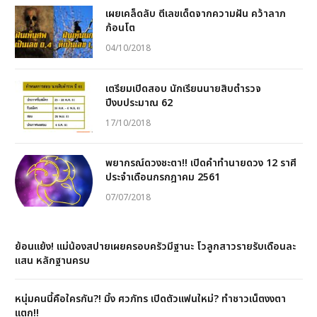
เผยเคล็ดลับ ตีเลขเด็ดจากความฝัน คว้าลาภ
ก้อนโต
04/10/2018
เตรียมเปิดสอบ นักเรียนนายสิบตำรวจ
ปีงบประมาณ 62
17/10/2018
พยากรณ์ดวงชะตา!! เปิดคำทำนายดวง 12 ราศี
ประจำเดือนกรกฎาคม 2561
07/07/2018
ย้อนแย้ง! แม่น้องสปายเผยครอบครัวมีฐานะ โวลูกสาวรายรับเดือนละ
แสน หลักฐานครบ
หนุ่มคนนี้คือใครกัน?! มิ้ง ศวภัทร เปิดตัวแฟนใหม่? ทำชาวเน็ตงงตา
แตก!!