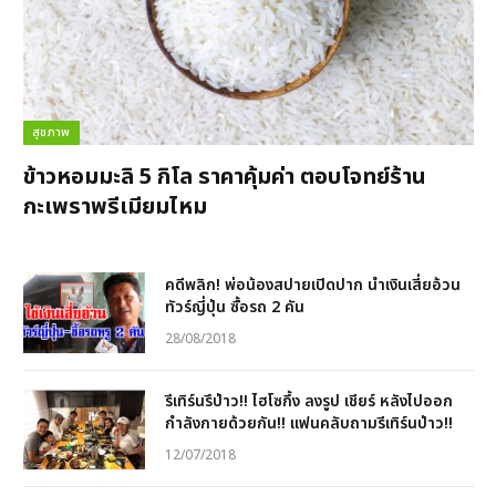
สุขภาพ
ข้าวหอมมะลิ 5 กิโล ราคาคุ้มค่า ตอบโจทย์ร้าน
กะเพราพรีเมียมไหม
คดีพลิก! พ่อน้องสปายเปิดปาก นำเงินเสี่ยอ้วน
ทัวร์ญี่ปุ่น ซื้อรถ 2 คัน
28/08/2018
รีเทิร์นรึป่าว!! ไฮโซกึ้ง ลงรูป เชียร์ หลังไปออก
กำลังกายด้วยกัน!! แฟนคลับถามรีเทิร์นป่าว!!
12/07/2018